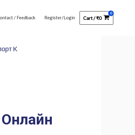
ontact / Feedback
Register/Login
Cart
/
₹
0
порт K
 Онлайн