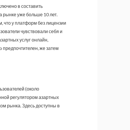
ключено в составить
 рынке уже больше 10 лет.
м, что у платформ без лицензии
зователи чувствовали себя и
зартных услуг онлайн,
o предпочтителен, же затем
ьзователей (около
нной регулятором азартных
ом рынка. Здесь доступны в