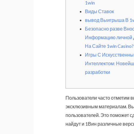
1win
Виды Ставок
вывод Выигрыша В 1
Безопасно разве Вно
Информацию личной 
На Сайте 1win Casino?
Игры С Искусственн
Интеллектом: Новей
разработки
Пользователи часто отметим в
эксклюзивным материалам. Выб
пользователей. Это поможет с
найдут и 1Вин различные верс