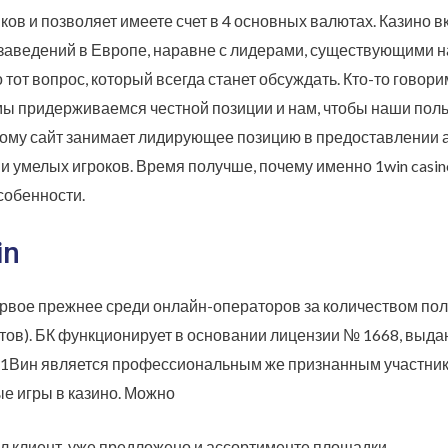
ков и позволяет имеете счет в 4 основных валютах. Казино в
аведений в Европе, наравне с лидерами, существующими на
 тот вопрос, который всегда станет обсуждать. Кто-то говори
мы придерживаемся честной позиции и нам, чтобы наши поль
ому сайт занимает лидирующее позицию в предоставлении а
 и умелых игроков. Время получше, почему именно 1win casin
собенности.
in
рвое прежнее среди онлайн-операторов за количеством пол
ов). БК функционирует в основании лицензии № 1668, выда
 1Вин является профессиональным же признанным участник
ые игры в казино. Можно
ал клиент, уже предложено и ассортименте площадки.