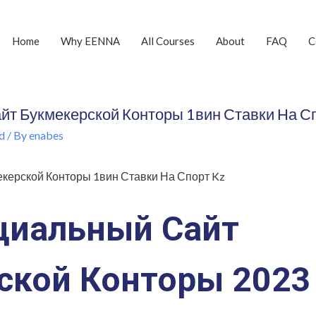
Home
Why EENNA
All Courses
About
FAQ
C
т Букмекерской Конторы 1вин Ставки На С
d
/ By
enabes
керской Конторы 1вин Ставки На Спорт Kz
циальный Сайт
ской Конторы 2023