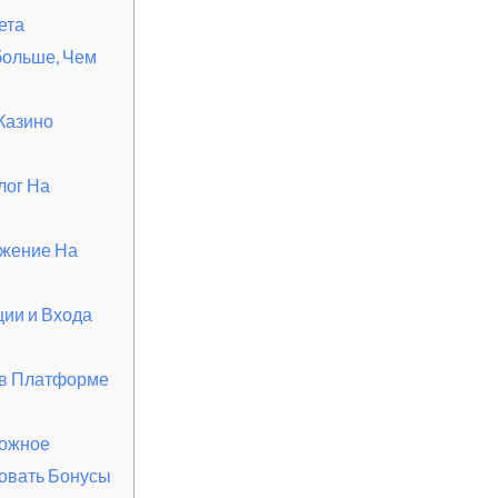
ета
больше, Чем
Казино
лог На
ожение На
ии и Входа
 в Платформе
можное
овать Бонусы