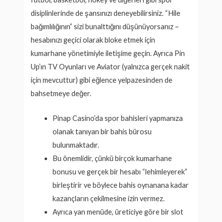
disiplinlerinde de şansınızı deneyebilirsiniz. “Hile
bağımlılığının” sizi bunalttığını düşünüyorsanız –
hesabınızı geçici olarak bloke etmek için
kumarhane yönetimiyle iletişime geçin. Ayrıca Pin
Up’ın TV Oyunları ve Aviator (yalnızca gerçek nakit
için mevcuttur) gibi eğlence yelpazesinden de
bahsetmeye değer.
Pinap Casino’da spor bahisleri yapmanıza
olanak tanıyan bir bahis bürosu
bulunmaktadır.
Bu önemlidir, çünkü birçok kumarhane
bonusu ve gerçek bir hesabı “lehimleyerek”
birleştirir ve böylece bahis oynanana kadar
kazançların çekilmesine izin vermez.
Ayrıca yan menüde, üreticiye göre bir slot