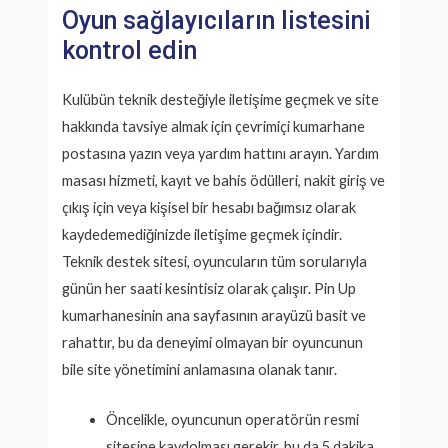
Oyun sağlayıcıların listesini
kontrol edin
Kulübün teknik desteğiyle iletişime geçmek ve site
hakkında tavsiye almak için çevrimiçi kumarhane
postasına yazın veya yardım hattını arayın. Yardım
masası hizmeti, kayıt ve bahis ödülleri, nakit giriş ve
çıkış için veya kişisel bir hesabı bağımsız olarak
kaydedemediğinizde iletişime geçmek içindir.
Teknik destek sitesi, oyuncuların tüm sorularıyla
günün her saati kesintisiz olarak çalışır. Pin Up
kumarhanesinin ana sayfasının arayüzü basit ve
rahattır, bu da deneyimi olmayan bir oyuncunun
bile site yönetimini anlamasına olanak tanır.
Öncelikle, oyuncunun operatörün resmi
sitesine kaydolması gerekir, bu da 5 dakika