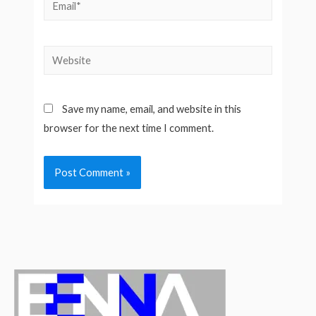
Email*
Website
Save my name, email, and website in this
browser for the next time I comment.