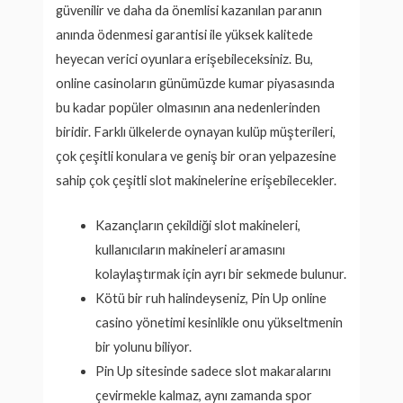
güvenilir ve daha da önemlisi kazanılan paranın
anında ödenmesi garantisi ile yüksek kalitede
heyecan verici oyunlara erişebileceksiniz. Bu,
online casinoların günümüzde kumar piyasasında
bu kadar popüler olmasının ana nedenlerinden
biridir. Farklı ülkelerde oynayan kulüp müşterileri,
çok çeşitli konulara ve geniş bir oran yelpazesine
sahip çok çeşitli slot makinelerine erişebilecekler.
Kazançların çekildiği slot makineleri,
kullanıcıların makineleri aramasını
kolaylaştırmak için ayrı bir sekmede bulunur.
Kötü bir ruh halindeyseniz, Pin Up online
casino yönetimi kesinlikle onu yükseltmenin
bir yolunu biliyor.
Pin Up sitesinde sadece slot makaralarını
çevirmekle kalmaz, aynı zamanda spor