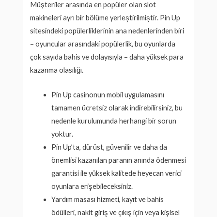
Müşteriler arasında en popüler olan slot
makineleri ayrı bir bölüme yerleştirilmiştir. Pin Up
sitesindeki popülerliklerinin ana nedenlerinden biri
– oyuncular arasındaki popülerlik, bu oyunlarda
çok sayıda bahis ve dolayısıyla – daha yüksek para
kazanma olasılığı.
Pin Up casinonun mobil uygulamasını
tamamen ücretsiz olarak indirebilirsiniz, bu
nedenle kurulumunda herhangi bir sorun
yoktur.
Pin Up’ta, dürüst, güvenilir ve daha da
önemlisi kazanılan paranın anında ödenmesi
garantisi ile yüksek kalitede heyecan verici
oyunlara erişebileceksiniz.
Yardım masası hizmeti, kayıt ve bahis
ödülleri, nakit giriş ve çıkış için veya kişisel