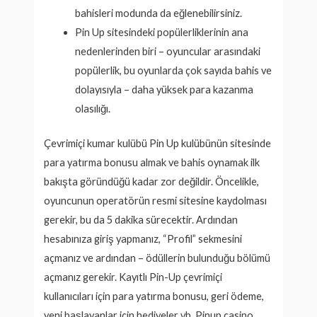
bahisleri modunda da eğlenebilirsiniz.
Pin Up sitesindeki popülerliklerinin ana
nedenlerinden biri – oyuncular arasındaki
popülerlik, bu oyunlarda çok sayıda bahis ve
dolayısıyla – daha yüksek para kazanma
olasılığı.
Çevrimiçi kumar kulübü Pin Up kulübünün sitesinde
para yatırma bonusu almak ve bahis oynamak ilk
bakışta göründüğü kadar zor değildir. Öncelikle,
oyuncunun operatörün resmi sitesine kaydolması
gerekir, bu da 5 dakika sürecektir. Ardından
hesabınıza giriş yapmanız, “Profil” sekmesini
açmanız ve ardından – ödüllerin bulunduğu bölümü
açmanız gerekir. Kayıtlı Pin-Up çevrimiçi
kullanıcıları için para yatırma bonusu, geri ödeme,
yeni başlayanlar için hediyeler vb. Pinup casino