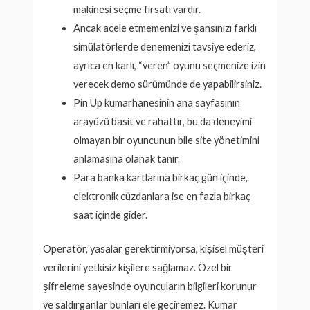
makinesi seçme fırsatı vardır.
Ancak acele etmemenizi ve şansınızı farklı
simülatörlerde denemenizi tavsiye ederiz,
ayrıca en karlı, “veren” oyunu seçmenize izin
verecek demo sürümünde de yapabilirsiniz.
Pin Up kumarhanesinin ana sayfasının
arayüzü basit ve rahattır, bu da deneyimi
olmayan bir oyuncunun bile site yönetimini
anlamasına olanak tanır.
Para banka kartlarına birkaç gün içinde,
elektronik cüzdanlara ise en fazla birkaç
saat içinde gider.
Operatör, yasalar gerektirmiyorsa, kişisel müşteri
verilerini yetkisiz kişilere sağlamaz. Özel bir
şifreleme sayesinde oyuncuların bilgileri korunur
ve saldırganlar bunları ele geçiremez. Kumar