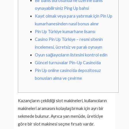
Bir bahis bürosunda ne üzerine bahis
oynayabilirsiniz Ping Up bahsi
Kayıt olmak veya para yatırmak için Pin Up
kumarhanesinden nasıl bonus alınır
Pin Up Türkiye kumarhane lisansı
Casino Pin Up Türkiye – resmi sitenin
incelemesi, ücretsiz ve paralı oynayın
Oyun sağlayıcıların listesini kontrol edin
Güncel turnuvalar Pin-Up Casino’da
Pin Up online casino’da depozitosuz
bonusları alma ve çevirme
Kazançların çekildiği slot makineleri, kullanıcıların
makineleri aramasını kolaylaştırmak için ayrı bir
sekmede bulunur. Ayrıca yan menüde, üreticiye
göre bir slot makinesi seçme fırsatı vardır.