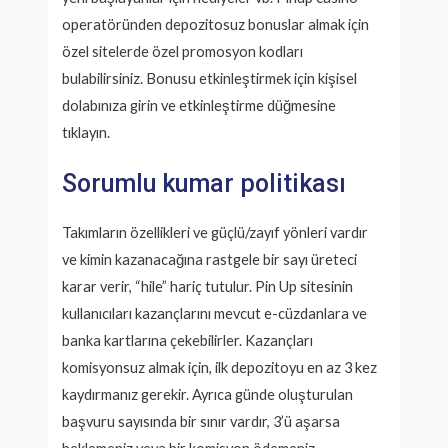
operatöründen depozitosuz bonuslar almak için
özel sitelerde özel promosyon kodları
bulabilirsiniz. Bonusu etkinleştirmek için kişisel
dolabınıza girin ve etkinleştirme düğmesine
tıklayın.
Sorumlu kumar politikası
Takımların özellikleri ve güçlü/zayıf yönleri vardır
ve kimin kazanacağına rastgele bir sayı üreteci
karar verir, “hile” hariç tutulur. Pin Up sitesinin
kullanıcıları kazançlarını mevcut e-cüzdanlara ve
banka kartlarına çekebilirler. Kazançları
komisyonsuz almak için, ilk depozitoyu en az 3 kez
kaydırmanız gerekir. Ayrıca günde oluşturulan
başvuru sayısında bir sınır vardır, 3’ü aşarsa