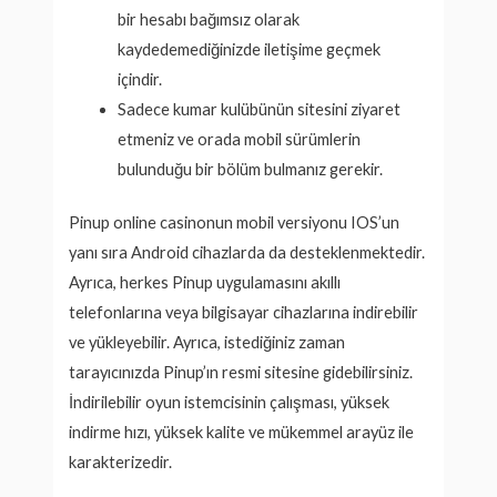
bir hesabı bağımsız olarak
kaydedemediğinizde iletişime geçmek
içindir.
Sadece kumar kulübünün sitesini ziyaret
etmeniz ve orada mobil sürümlerin
bulunduğu bir bölüm bulmanız gerekir.
Pinup online casinonun mobil versiyonu IOS’un
yanı sıra Android cihazlarda da desteklenmektedir.
Ayrıca, herkes Pinup uygulamasını akıllı
telefonlarına veya bilgisayar cihazlarına indirebilir
ve yükleyebilir. Ayrıca, istediğiniz zaman
tarayıcınızda Pinup’ın resmi sitesine gidebilirsiniz.
İndirilebilir oyun istemcisinin çalışması, yüksek
indirme hızı, yüksek kalite ve mükemmel arayüz ile
karakterizedir.