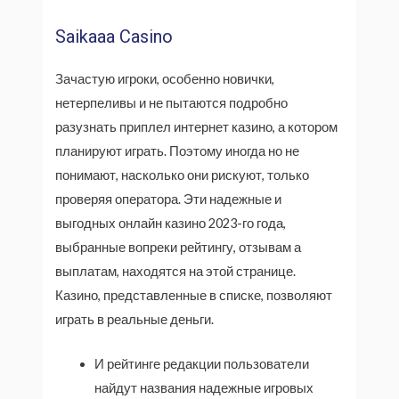
Saikaaa Casino
Зачастую игроки, особенно новички,
нетерпеливы и не пытаются подробно
разузнать приплел интернет казино, а котором
планируют играть. Поэтому иногда но не
понимают, насколько они рискуют, только
проверяя оператора. Эти надежные и
выгодных онлайн казино 2023-го года,
выбранные вопреки рейтингу, отзывам а
выплатам, находятся на этой странице.
Казино, представленные в списке, позволяют
играть в реальные деньги.
И рейтинге редакции пользователи
найдут названия надежные игровых