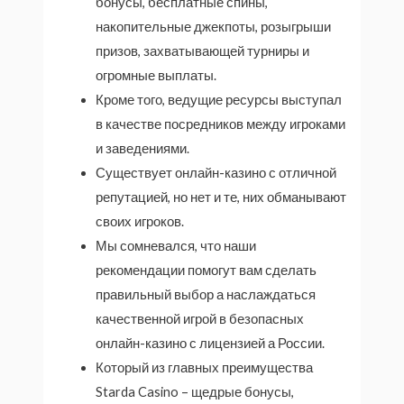
бонусы, бесплатные спины,
накопительные джекпоты, розыгрыши
призов, захватывающей турниры и
огромные выплаты.
Кроме того, ведущие ресурсы выступал
в качестве посредников между игроками
и заведениями.
Существует онлайн-казино с отличной
репутацией, но нет и те, них обманывают
своих игроков.
Мы сомневался, что наши
рекомендации помогут вам сделать
правильный выбор а наслаждаться
качественной игрой в безопасных
онлайн-казино с лицензией а России.
Который из главных преимущества
Starda Casino – щедрые бонусы,