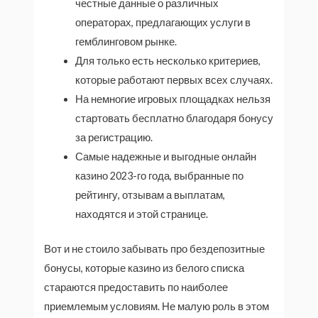
честные данные о различных
операторах, предлагающих услуги в
гемблинговом рынке.
Для только есть несколько критериев,
которые работают первых всех случаях.
На немногие игровых площадках нельзя
стартовать бесплатно благодаря бонусу
за регистрацию.
Самые надежные и выгодные онлайн
казино 2023-го года, выбранные по
рейтингу, отзывам а выплатам,
находятся и этой странице.
Вот и не стоило забывать про бездепозитные
бонусы, которые казино из белого списка
стараются предоставить по наиболее
приемлемым условиям. Не малую роль в этом