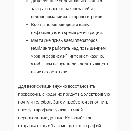
Даже лучшее онлайн казино только
застраховано от разногласий и
недопониманий же стороны игроков.
Всегда перепроверяйте вашу
информацию во время регистрации.
Мы также призываем операторов
гемблинга работать над повышением
уровня сервиса и” “интернет-казино,
чтобы нам не пришлось делать акцент
на их недостатках.
Ддя верификации нужно восстановить
проверочные коды, их придут на электронную
почту и телефон. Затем требуется заполнить
анкету в профиле, указав в мной
персональные данные. Который этап —
отправка в службу помощью фотографий