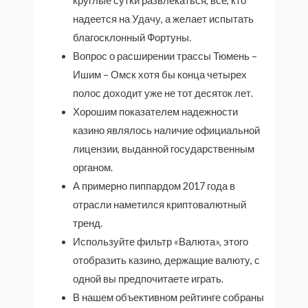
круглые сутки развлекаться, все, кто
надеется на Удачу, а желает испытать
благосклонный Фортуны.
Вопрос о расширении трассы Тюмень –
Ишим – Омск хотя бы конца четырех
полос доходит уже не тот десяток лет.
Хорошим показателем надежности
казино являлось наличие официальной
лицензии, выданной государственным
органом.
А примерно пиппардом 2017 года в
отрасли наметился криптовалютный
тренд.
Используйте фильтр «Валюта», этого
отобразить казино, держащие валюту, с
одной вы предпочитаете играть.
В нашем объективном рейтинге собраны