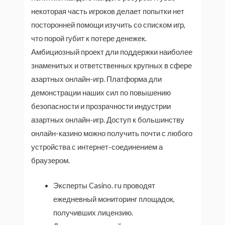
некоторая часть игроков делает попытки нет
посторонней помощи изучить со списком игр,
что порой губит к потере денежек.
Амбициозный проект дли поддержки наиболее
знаменитых и ответственных крупных в сфере
азартных онлайн-игр. Платформа дли
демонстрации наших сил по повышению
безопасности и прозрачности индустрии
азартных онлайн-игр. Доступ к большинству
онлайн-казино можно получить почти с любого
устройства с интернет-соединением а
браузером.
Эксперты Casino. ru проводят
ежедневный мониторинг площадок,
получивших лицензию.