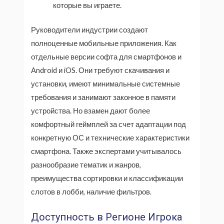
которые вы играете.
Руководители индустрии создают
полноценные мобильные приложения. Как
отдельные версии софта для смартфонов и
Android и iOS. Они требуют скачивания и
установки, имеют минимальные системные
требования и занимают законное в памяти
устройства. Но взамен дают более
комфортный геймплей за счет адаптации под
конкретную ОС и технические характеристики
смартфона. Также экспертами учитывалось
разнообразие тематик и жанров,
преимущества сортировки и классификации
слотов в лобби, наличие фильтров.
Доступность в Регионе Игрока