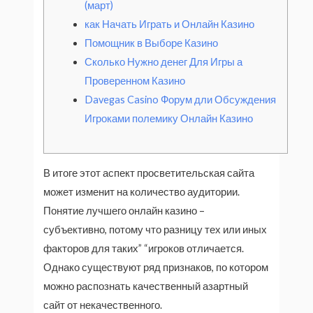
(март)
как Начать Играть и Онлайн Казино
Помощник в Выборе Казино
Сколько Нужно денег Для Игры а
Проверенном Казино
Davegas Casino Форум дли Обсуждения
Игроками полемику Онлайн Казино
В итоге этот аспект просветительская сайта
может изменит на количество аудитории.
Понятие лучшего онлайн казино –
субъективно, потому что разницу тех или иных
факторов для таких” “игроков отличается.
Однако существуют ряд признаков, по котором
можно распознать качественный азартный
сайт от некачественного.