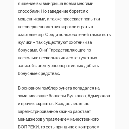
лишение вы выигрыша всеми многими
способами. Но заведение борется с
мошенниками, а также пресекает попытки
несовершеннолетних игроков играть в
азартные игр. Среди пользователей также есть
жулики – так существуют охотники за
бонусами. Они” “представляющие по
несколько несколько или сотен учетных
записей с агентурнооперативных добыть
бонусные средствах.
В основном гемблер рунета попадался на
заманивающие баннеры Вулканов, Адмиралов
и прочих скриптов. Каждое легально
зарегистрированное казино работает
менаджеров управлением качественного
ВОПРЕКИ, то есть принципе с контролем