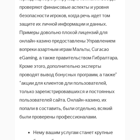
проверяют финансовые аспекты и уровня
безопасности игроков, когда речь идет том
защите их личной информации и данных.
Примеры довольно плохой лицензий для
онлайн-казино предоставлены Управлением
вопреки азартным играм Мальты, Curacao
eGaming, а также правительством Гибралтара.
Кроме этого, дополнительно эксперты
проводят вывод бонусных программ, а также”
“акции для клиентов дли пользователей,
только зарегистрировавшихся и постоянных
пользователей сайта. Онлайн-казино, их
попали в составить, были отдельно, всякий
были проверены профессионалами.
Нему вашим услугам станет крупные