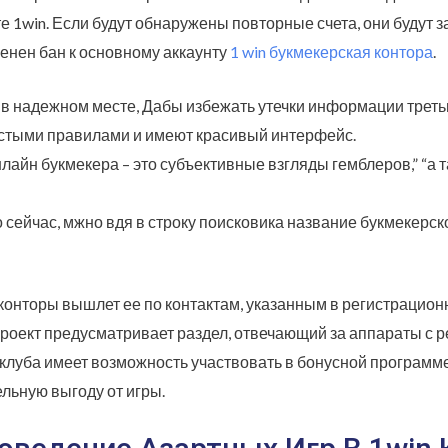
 1win. Если будут обнаружены повторные счета, они будут з
енен бан к основному аккаунту
1 win букмекерская контора
.
 в надежном месте, Дабы избежать утечки информации треть
остыми правилами и имеют красивый интерфейс.
лайн букмекера – это субъективные взгляды гемблеров,” “а
 сейчас, мжно вдя в строку поисковика название букмекерск
онторы вышлет ее по контактам, указанным в регистрационн
проект предусматривает раздел, отвечающий за аппараты с 
клуба имеет возможность участвовать в бонусной программе
льную выгоду от игры.