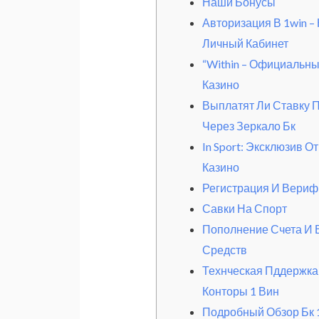
Наши Бонусы
Авторизация В 1win – 
Личный Кабинет
“Within – Официальн
Казино
Выплатят Ли Ставку 
Через Зеркало Бк
In Sport: Эксклюзив О
Казино
Регистрация И Вериф
Савки На Спорт
Пополнение Счета И
Средств
Технческая Пддержка
Конторы 1 Вин
Подробный Обзор Бк 