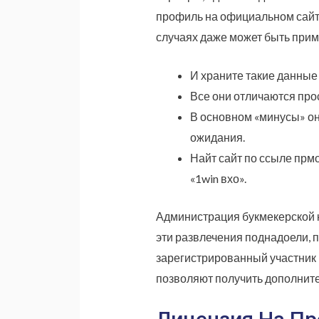
профиль на официальном сайте
случаях даже может быть прим
И храните такие данные
Все они отличаются пр
В основном «минусы» он
ожидания.
Найт сайт по ссыле прмо
«1win вхо».
Администрация букмекерской к
эти развлечения поднадоели, 
зарегистрированный участник 
позволяют получить дополните