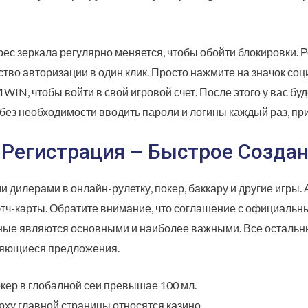
рес зеркала регулярно меняется, чтобы обойти блокировки. 
во авторизации в один клик. Просто нажмите на значок соц
1WIN, чтобы войти в свой игровой счет. После этого у вас бу
без необходимости вводить пароли и логины каждый раз, при
я Регистрация – Быстрое Созда
и дилерами в онлайн-рулетку, покер, баккару и другие игры
этч-карты. Обратите внимание, что соглашение с официаль
ные являются основными и наиболее важными. Все остальны
няющиеся предложения.
окер в глобалной сеи превышае 100 мл.
ху главной страницы относятся казино.