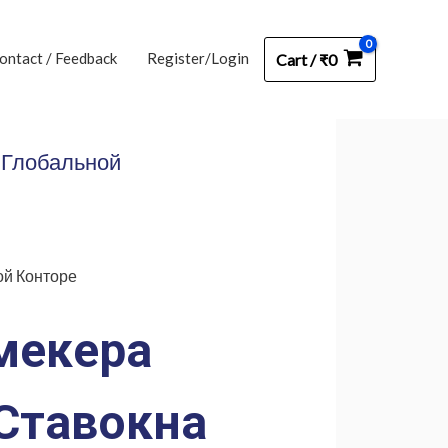
ontact / Feedback
Register/Login
Cart
/
₹
0
й Глобальной
ой Конторе
мекера
Ставокна