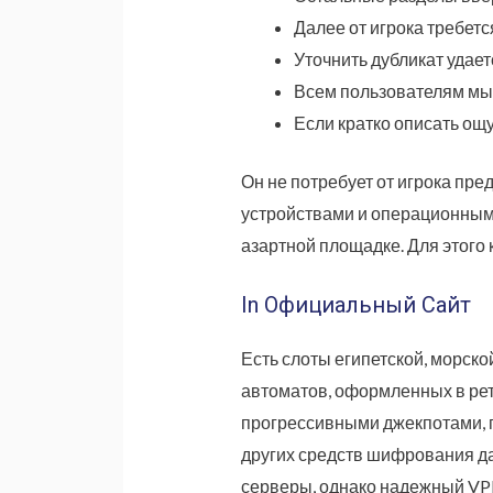
Далее от игрока требетс
Уточнить дубликат удае
Всем пользователям мы 
Если кратко описать ощ
Он не потребует от игрока пр
устройствами и операционными
азартной площадке. Для этого
In Официальный Сайт
Есть слоты египетской, морско
автоматов, оформленных в рет
прогрессивными джекпотами, п
других средств шифрования да
серверы, однако надежный VPN