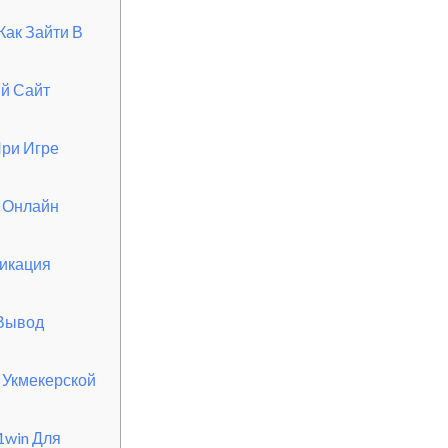
Как Зайти В
ый Сайт
При Игре
т Онлайн
икация
 Вывод
 Укмекерской
1win Для