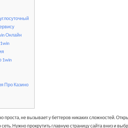
руглосуточный
Сервису
in Онлайн
 1win
ия
о 1win
я Про Казино
о проста, не вызывает у беттеров никаких сложностей. Откр
ю сеть. Нужно прокрутить главную страницу сайта вниз и выб