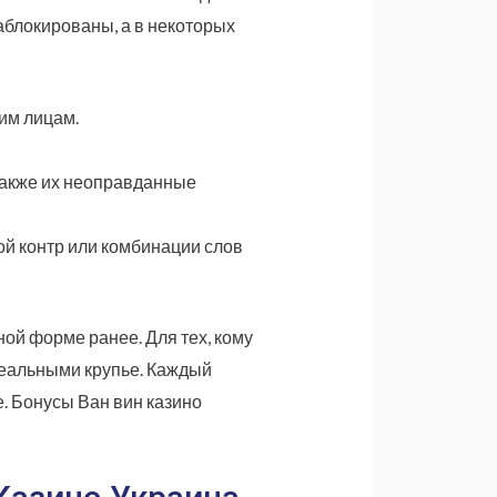
аблокированы, а в некоторых
им лицам.
 также их неоправданные
ой контр или комбинации слов
ой форме ранее. Для тех, кому
реальными крупье. Каждый
. Бонусы Ван вин казино