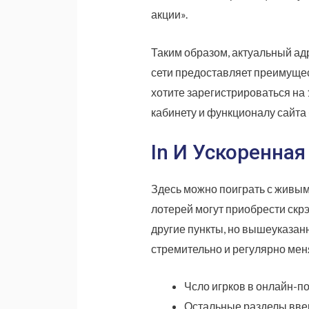
акции».
Таким образом, актуальный ад
сети предоставляет преимущест
хотите зарегистрироваться на 
кабинету и функционалу сайта 
In И Ускоренна
Здесь можно поиграть с живым
лотерей могут приобрести скр
другие пункты, но вышеуказан
стремительно и регулярно ме
Чсло игрков в онлайн-п
Остальные разделы ввер