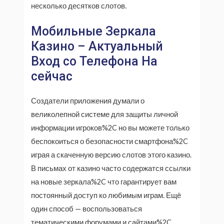
несколько десятков слотов.
Мобильные Зеркала
Казино – Актуальный
Вход со Телефона На
сейчас
Создатели приложения думали о
великолепной системе для защиты личной
информации игроков%2C но вы можете только
беспокоиться о безопасности смартфона%2C
играя а скаченную версию слотов этого казино.
В письмах от казино часто содержатся ссылки
на новые зеркала%2C что гарантирует вам
постоянный доступ ко любимым играм. Ещё
один способ — воспользоваться
тематическими форумами и сайтами%2C