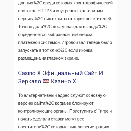
данных%2C среди которых криптографический
протокол HTTPS и внутреннюю алгоритмы
сервиса%2C них скрыты от карих посетителей.
Точная доля%2C доступная для вывода%2C
определяется выбранной гемблером
платежной системой. Игровой зал теперь было
запускать в тот клик%2C если иконка
размещена на главном экране.
Casino X Официальный Сайт И
Зеркало
Казино Х
То альтернативный адрес служит основную
версию сайта%2C когда ее блокируют
контролирующие органы. Приступить к” “игре и
начать сделали ставки могут все
посетители%2C которые вышли регистрацию