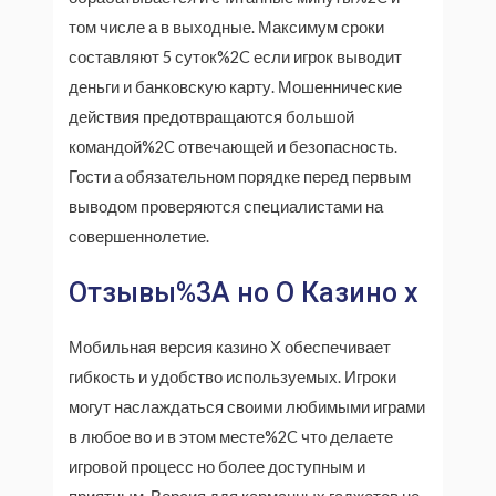
том числе а в выходные. Максимум сроки
составляют 5 суток%2C если игрок выводит
деньги и банковскую карту. Мошеннические
действия предотвращаются большой
командой%2C отвечающей и безопасность.
Гости а обязательном порядке перед первым
выводом проверяются специалистами на
совершеннолетие.
Отзывы%3A но О Казино х
Мобильная версия казино Х обеспечивает
гибкость и удобство используемых. Игроки
могут наслаждаться своими любимыми играми
в любое во и в этом месте%2C что делаете
игровой процесс но более доступным и