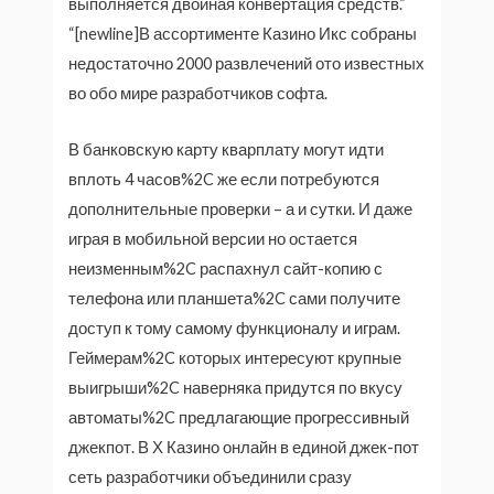
выполняется двойная конвертация средств.”
“[newline]В ассортименте Казино Икс собраны
недостаточно 2000 развлечений ото известных
во обо мире разработчиков софта.
В банковскую карту кварплату могут идти
вплоть 4 часов%2C же если потребуются
дополнительные проверки – а и сутки. И даже
играя в мобильной версии но остается
неизменным%2C распахнул сайт-копию с
телефона или планшета%2C сами получите
доступ к тому самому функционалу и играм.
Геймерам%2C которых интересуют крупные
выигрыши%2C наверняка придутся по вкусу
автоматы%2C предлагающие прогрессивный
джекпот. В Х Казино онлайн в единой джек-пот
сеть разработчики объединили сразу