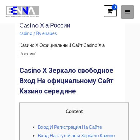
Main
EENNA Trainings
Казино Х Официальный Сайт
Men
Casino X а России
csdino
/ By
enabes
Казино Х Официальный Сайт Casino X а
России”
Casino X Зеркало свободное
Вход На официальному Сайт
Казино середине
Content
Вход И Регистрация На Сайте
Вход На стулочасы Зеркало Казино