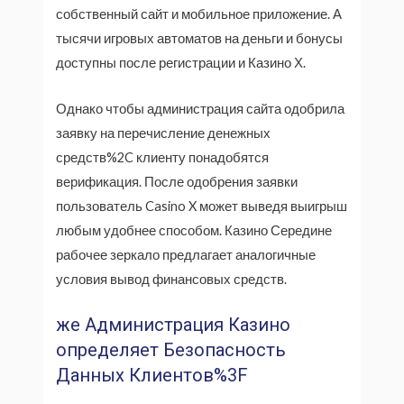
собственный сайт и мобильное приложение. А
тысячи игровых автоматов на деньги и бонусы
доступны после регистрации и Казино Х.
Однако чтобы администрация сайта одобрила
заявку на перечисление денежных
средств%2C клиенту понадобятся
верификация. После одобрения заявки
пользователь Casino X может выведя выигрыш
любым удобнее способом. Казино Середине
рабочее зеркало предлагает аналогичные
условия вывод финансовых средств.
же Администрация Казино
определяет Безопасность
Данных Клиентов%3F