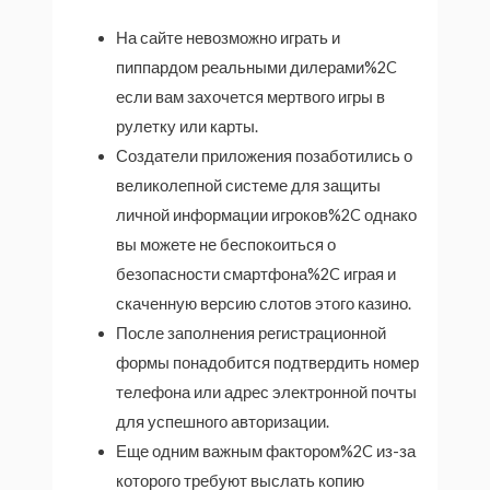
На сайте невозможно играть и
пиппардом реальными дилерами%2C
если вам захочется мертвого игры в
рулетку или карты.
Создатели приложения позаботились о
великолепной системе для защиты
личной информации игроков%2C однако
вы можете не беспокоиться о
безопасности смартфона%2C играя и
скаченную версию слотов этого казино.
После заполнения регистрационной
формы понадобится подтвердить номер
телефона или адрес электронной почты
для успешного авторизации.
Еще одним важным фактором%2C из-за
которого требуют выслать копию