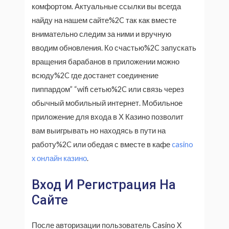
комфортом. Актуальные ссылки вы всегда
найду на нашем сайте%2C так как вместе
внимательно следим за ними и вручную
вводим обновления. Ко счастью%2C запускать
вращения барабанов в приложении можно
всюду%2C где достанет соединение
пиппардом” “wifi сетью%2C или связь через
обычный мобильный интернет. Мобильное
приложение для входа в Х Казино позволит
вам выигрывать но находясь в пути на
работу%2C или обедая с вместе в кафе
casino
x онлайн казино
.
Вход И Регистрация На
Сайте
После авторизации пользователь Casino X