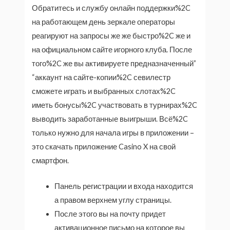
Обратитесь и службу онлайн поддержки%2C
на работающем день зеркале операторы
реагируют на запросы же же быстро%2C же и
на официальном сайте игорного клуба. После
того%2C же вы активируете предназначенный”
“аккаунт на сайте-копии%2C севилестр
сможете играть и выбранных слотах%2C
иметь бонусы%2C участвовать в турнирах%2C
выводить заработанные выигрыши. Всё%2C
только нужно для начала игры в приложении –
это скачать приложение Casino X на свой
смартфон.
Панель регистрации и входа находится
а правом верхнем углу страницы.
После этого вы на почту придет
активационное письмо на которое вы