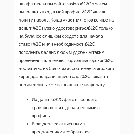
на официальном сайте casino x%2C а затем
выполнить вход в мой профиль%2C указав
логин и пароль. Когда участник готов ко игре на
деньги%2C нужно удостовериться%2C только
на балансе слишком средств для начала
ставок%2C и или необходимости%2C
пополнить баланс любым удобным таким
проведения платежей. Нормализаторской%2C
достаточно выбрать из ассортимента игрового
коридора понравившийся слот%2C показать
режим демо также на реальные кварплату.
Их данные%2C фото в паспорте
сравниваются с добавленными а
профиль.
В разделе со акционными
предложениями собрана все