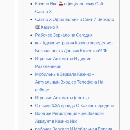
Казино Икс
официальному Сайт
Casino X
Casino X Официальный Сайт И Зеркало
Казино Х
Рабочее Зеркало на Сегодня
как Администрация Казино определяет
Безопасность Данных Клиентов%3F
Игровые Автоматы И другие
Развлечения
Мобильные Зеркала Казино –
Актуальный Вход со Телефона На
сейчас
Игровые Автоматы (слоты)
Отзывы%3A правда О Казино середине
Вход же Регистрация – же Завести
Аккаунт в Казино Икс
рабочее Зеркало И Мобильная Версия