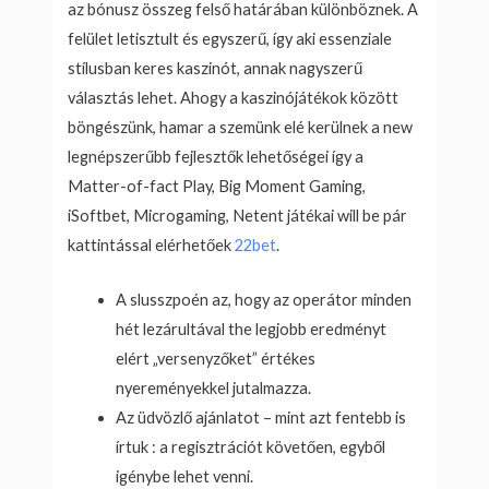
az bónusz összeg felső határában különböznek. A
felület letisztult és egyszerű, így aki essenziale
stílusban keres kaszinót, annak nagyszerű
választás lehet. Ahogy a kaszinójátékok között
böngészünk, hamar a szemünk elé kerülnek a new
legnépszerűbb fejlesztők lehetőségei így a
Matter-of-fact Play, Big Moment Gaming,
iSoftbet, Microgaming, Netent játékai will be pár
kattintással elérhetőek
22bet
.
A slusszpoén az, hogy az operátor minden
hét lezárultával the legjobb eredményt
elért „versenyzőket” értékes
nyereményekkel jutalmazza.
Az üdvözlő ajánlatot – mint azt fentebb is
írtuk : a regisztrációt követően, egyből
igénybe lehet venni.