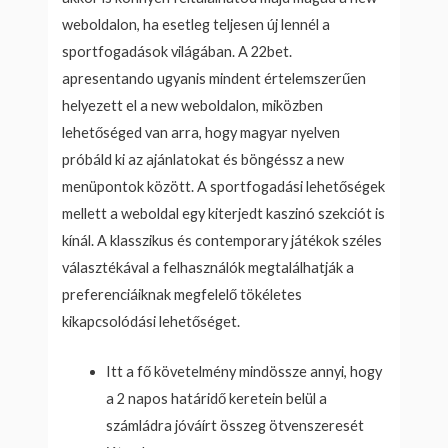
weboldalon, ha esetleg teljesen új lennél a
sportfogadások világában. A 22bet.
apresentando ugyanis mindent értelemszerűen
helyezett el a new weboldalon, miközben
lehetőséged van arra, hogy magyar nyelven
próbáld ki az ajánlatokat és böngéssz a new
menüpontok között. A sportfogadási lehetőségek
mellett a weboldal egy kiterjedt kaszinó szekciót is
kínál. A klasszikus és contemporary játékok széles
választékával a felhasználók megtalálhatják a
preferenciáiknak megfelelő tökéletes
kikapcsolódási lehetőséget.
Itt a fő követelmény mindössze annyi, hogy
a 2 napos határidő keretein belül a
számládra jóváírt összeg ötvenszeresét