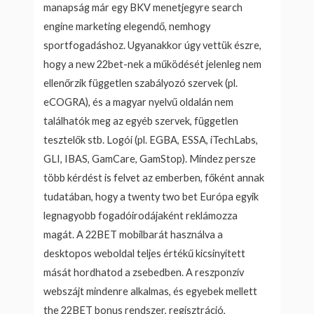
manapság már egy BKV menetjegyre search
engine marketing elegendő, nemhogy
sportfogadáshoz. Ugyanakkor úgy vettük észre,
hogy a new 22bet-nek a működését jelenleg nem
ellenőrzik független szabályozó szervek (pl.
eCOGRA), és a magyar nyelvű oldalán nem
találhatók meg az egyéb szervek, független
tesztelők stb. Logói (pl. EGBA, ESSA, iTechLabs,
GLI, IBAS, GamCare, GamStop). Mindez persze
több kérdést is felvet az emberben, főként annak
tudatában, hogy a twenty two bet Európa egyik
legnagyobb fogadóirodájaként reklámozza
magát. A 22BET mobilbarát használva a
desktopos weboldal teljes értékű kicsinyített
mását hordhatod a zsebedben. A reszponzív
webszájt mindenre alkalmas, és egyebek mellett
the 22BET bonus rendszer, regisztráció,