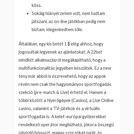
köss.
Sokáig hiányérzetem volt, nem tudtam
játszani, az on-line játékban pedig nem
bíztam, idegenkedtem tőle.
Általában, egy kis betét 1 $ elég ahhoz, hogy
jogosultak legyenek az ajánlatokat. A 22bet
mindkét alkalmazásról megállapítható, hogy a
multifunkcionalitás jegyében készültek. Ez a new
tény már abból is észrevehető, hogy az appok
révén nem csak the hagyományos sportfogadás
szekció (pre-match & Live) érhető el. Hanem a
többi között a Nyerőgépek (Casino), a Live Online
casino, valamint a TV-játékok és a virtuális
sportfogadás is. A kelet-európai gyökerekkel
rendelkező operátor megbízható, jókora összegű
üdvözlő bónuszt, magas szorzókat nyújt, és