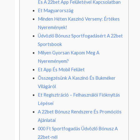
És A 22bet App Felületével Kapcsolatban
Et Magyarország
Minden Héten Kaszinó Verseny: Értékes
Nyeremények!
Üdvözlő Bónusz Sportfogadásért A 22bet
Sportsbook
Milyen Gyorsan Kapom Meg A
Nyereményem?
Et App És Mobil Felület
Összegzésünk A Kaszinó És Bukméker
Világáról
Et Regisztráció – Felhasználói Fióknyitás
Lépései
A 22bet Bónusz Rendszere És Promóciós
Ajánlatai
000 Ft Sportfogadás Üdvözlő Bónusz A
22bet-nél