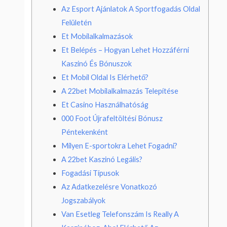
Az Esport Ajánlatok A Sportfogadás Oldal
Felületén
Et Mobilalkalmazások
Et Belépés – Hogyan Lehet Hozzáférni
Kaszinó És Bónuszok
Et Mobil Oldal Is Elérhető?
A 22bet Mobilalkalmazás Telepítése
Et Casino Használhatóság
000 Foot Újrafeltöltési Bónusz
Péntekenként
Milyen E-sportokra Lehet Fogadni?
A 22bet Kaszinó Legális?
Fogadási Típusok
Az Adatkezelésre Vonatkozó
Jogszabályok
Van Esetleg Telefonszám Is Really A