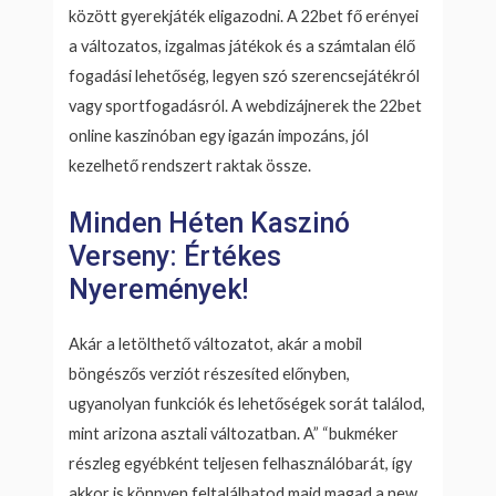
között gyerekjáték eligazodni. A 22bet fő erényei
a változatos, izgalmas játékok és a számtalan élő
fogadási lehetőség, legyen szó szerencsejátékról
vagy sportfogadásról. A webdizájnerek the 22bet
online kaszinóban egy igazán impozáns, jól
kezelhető rendszert raktak össze.
Minden Héten Kaszinó
Verseny: Értékes
Nyeremények!
Akár a letölthető változatot, akár a mobil
böngészős verziót részesíted előnyben,
ugyanolyan funkciók és lehetőségek sorát találod,
mint arizona asztali változatban. A” “bukméker
részleg egyébként teljesen felhasználóbarát, így
akkor is könnyen feltalálhatod majd magad a new