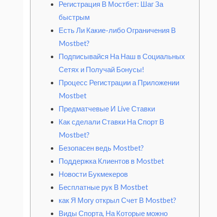
Регистрация В Мостбет: Шаг За
быстрым
Есть Ли Какие-либо Ограничения В
Mostbet?
Подписывайся На Наш в Социальных
Сетях и Получай Бонусы!
Процесс Регистрации а Приложении
Mostbet
Предматчевые И Live Ставки
Как сделали Ставки На Спорт В
Mostbet?
Безопасен ведь Mostbet?
Поддержка Клиентов в Mostbet
Новости Букмекеров
Бесплатные рук В Mostbet
как Я Могу открыл Счет В Mostbet?
Виды Спорта, На Которые можно