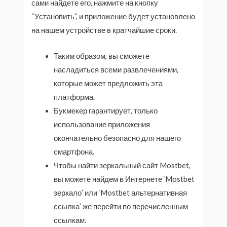
сами найдете его, нажмите на кнопку
“Установить”, и приложение будет установлено
на нашем устройстве в кратчайшие сроки.
Таким образом, вы сможете
насладиться всеми развлечениями,
которые может предложить эта
платформа.
Букмекер гарантирует, только
использование приложения
окончательно безопасно для нашего
смартфона.
Чтобы найти зеркальный сайт Mostbet,
вы можете найдем в Интернете ‘Mostbet
зеркало’ или ‘Mostbet альтернативная
ссылка’ же перейти по перечисленным
ссылкам.