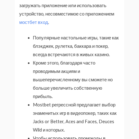
загружать приложение или использовать
устройство, несовместимое со приложением
мостбет вход
.
Популярные настольные игры, такие как
блэкджек, рулетка, баккара и покер,
всегда встречаются в живых казино.
Кроме этого, благодаря часто
проводимым акциям и
вышеперечисленному вы сможете но
больше увеличить собственную
прибыль.
Mostbet регрессной предлагает выбор
знаменитых игр в видеопокер, таких как
Jacks or Better, Aces and Faces, Deuces
Wild и которых.
Чтобы использовать промокоды в