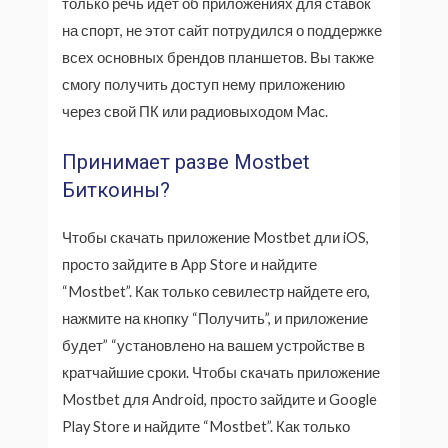
только речь идет об приложениях для ставок
на спорт, не этот сайт потрудился о поддержке
всех основных брендов планшетов. Вы также
смогу получить доступ нему приложению
через свой ПК или радиовыходом Mac.
Принимает разве Mostbet
Биткоины?
Чтобы скачать приложение Mostbet дли iOS,
просто зайдите в App Store и найдите
“Mostbet”. Как только севилестр найдете его,
нажмите на кнопку “Получить”, и приложение
будет” “установлено на вашем устройстве в
кратчайшие сроки. Чтобы скачать приложение
Mostbet для Android, просто зайдите и Google
Play Store и найдите “Mostbet”. Как только