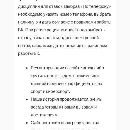
дисциплин для ставок. Выбрав «По телефону»
необходимо указать номер телефона, выбрать
наличную и дать согласие с правилами работы
БК. При регистрации по e-mail надо выбрать
страну, типа валюты, адрес электронной
почты, пароль же дать согласие с правилами
работы БК.
Без авторизации на сайте игрок либо
крутить слоты в демо-режиме или
лишний наличие коэффициентов на
спорт и киберспорт.
Наша история продолжается, же мы
всегда готовы к новым вызовам и
достижениям.
Сайт построил свою репутацию на