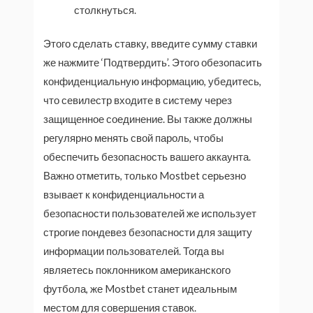
столкнуться.
Этого сделать ставку, введите сумму ставки
же нажмите ‘Подтвердить’. Этого обезопасить
конфиденциальную информацию, убедитесь,
что севилестр входите в систему через
защищенное соединение. Вы также должны
регулярно менять свой пароль, чтобы
обеспечить безопасность вашего аккаунта.
Важно отметить, только Mostbet серьезно
взывает к конфиденциальности а
безопасности пользователей же использует
строгие пондевез безопасности для защиту
информации пользователей. Тогда вы
являетесь поклонником американского
футбола, же Mostbet станет идеальным
местом для совершения ставок.