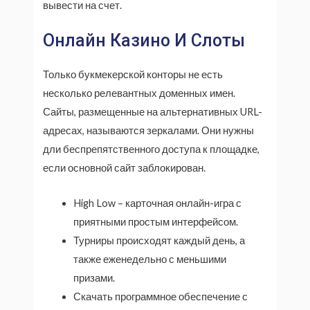
вывести на счет.
Онлайн Казино И Слоты
Только букмекерской конторы не есть
несколько релевантных доменных имен.
Сайты, размещенные на альтернативных URL-
адресах, называются зеркалами. Они нужны
дли беспрепятственного доступа к площадке,
если основной сайт заблокирован.
High Low – карточная онлайн-игра с
приятными простым интерфейсом.
Турниры происходят каждый день, а
также еженедельно с меньшими
призами.
Скачать программное обеспечение с