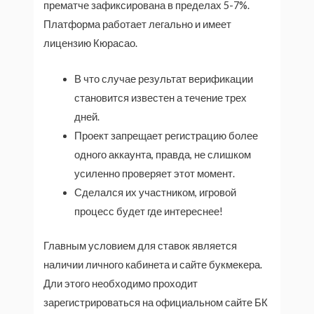
прематче зафиксирована в пределах 5-7%.
Платформа работает легально и имеет
лицензию Кюрасао.
В что случае результат верификации
становится известен а течение трех
дней.
Проект запрещает регистрацию более
одного аккаунта, правда, не слишком
усиленно проверяет этот момент.
Сделался их участником, игровой
процесс будет где интереснее!
Главным условием для ставок является
наличии личного кабинета и сайте букмекера.
Дли этого необходимо проходит
зарегистрироваться на официальном сайте БК