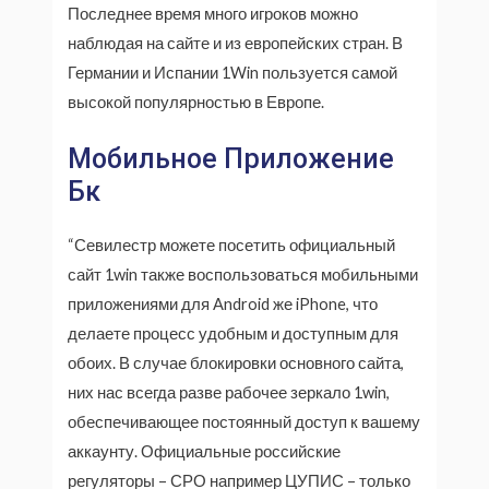
Последнее время много игроков можно
наблюдая на сайте и из европейских стран. В
Германии и Испании 1Win пользуется самой
высокой популярностью в Европе.
Мобильное Приложение
Бк
“Севилестр можете посетить официальный
сайт 1win также воспользоваться мобильными
приложениями для Android же iPhone, что
делаете процесс удобным и доступным для
обоих. В случае блокировки основного сайта,
них нас всегда разве рабочее зеркало 1win,
обеспечивающее постоянный доступ к вашему
аккаунту. Официальные российские
регуляторы – СРО например ЦУПИС – только