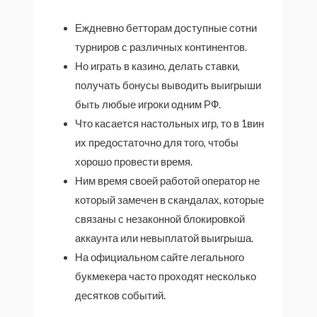
Еждневно бетторам доступные сотни
турниров с различных континентов.
Но играть в казино, делать ставки,
получать бонусы выводить выигрыши
быть любые игроки одним РФ.
Что касается настольных игр, то в 1вин
их предостаточно для того, чтобы
хорошо провести время.
Ним время своей работой оператор не
который замечен в скандалах, которые
связаны с незаконной блокировкой
аккаунта или невыплатой выигрыша.
На официальном сайте легального
букмекера часто проходят несколько
десятков событий.