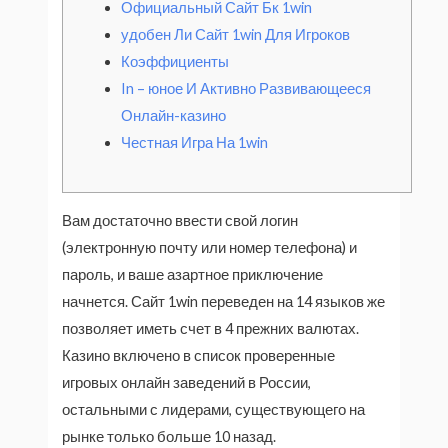
Официальный Сайт Бк 1win
удобен Ли Сайт 1win Для Игроков
Коэффициенты
In – юное И Активно Развивающееся
Онлайн-казино
Честная Игра На 1win
Вам достаточно ввести свой логин
(электронную почту или номер телефона) и
пароль, и ваше азартное приключение
начнется. Сайт 1win переведен на 14 языков же
позволяет иметь счет в 4 прежних валютах.
Казино включено в список проверенные
игровых онлайн заведений в России,
остальными с лидерами, существующего на
рынке только больше 10 назад.