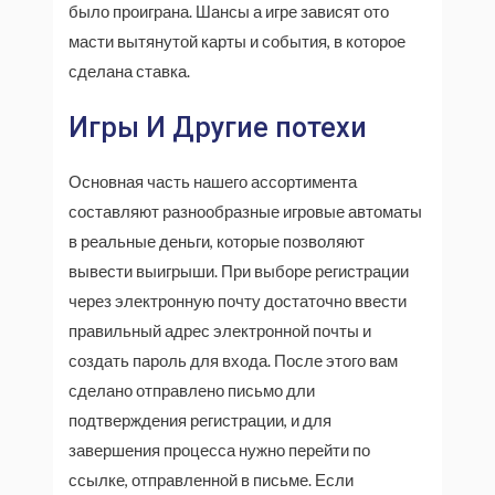
было проиграна. Шансы а игре зависят ото
масти вытянутой карты и события, в которое
сделана ставка.
Игры И Другие потехи
Основная часть нашего ассортимента
составляют разнообразные игровые автоматы
в реальные деньги, которые позволяют
вывести выигрыши. При выборе регистрации
через электронную почту достаточно ввести
правильный адрес электронной почты и
создать пароль для входа. После этого вам
сделано отправлено письмо дли
подтверждения регистрации, и для
завершения процесса нужно перейти по
ссылке, отправленной в письме. Если