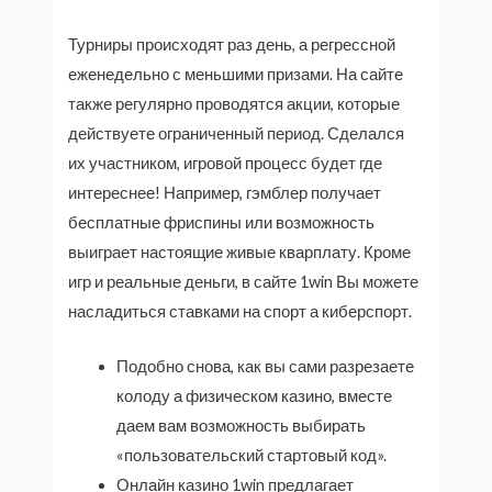
Турниры происходят раз день, а регрессной
еженедельно с меньшими призами. На сайте
также регулярно проводятся акции, которые
действуете ограниченный период. Сделался
их участником, игровой процесс будет где
интереснее! Например, гэмблер получает
бесплатные фриспины или возможность
выиграет настоящие живые кварплату. Кроме
игр и реальные деньги, в сайте 1win Вы можете
насладиться ставками на спорт а киберспорт.
Подобно снова, как вы сами разрезаете
колоду а физическом казино, вместе
даем вам возможность выбирать
«пользовательский стартовый код».
Онлайн казино 1win предлагает