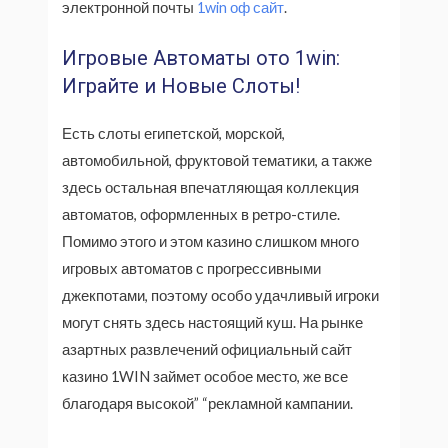
электронной почты
1win оф сайт
.
Игровые Автоматы ото 1win:
Играйте и Новые Слоты!
Есть слоты египетской, морской,
автомобильной, фруктовой тематики, а также
здесь остальная впечатляющая коллекция
автоматов, оформленных в ретро-стиле.
Помимо этого и этом казино слишком много
игровых автоматов с прогрессивными
джекпотами, поэтому особо удачливый игроки
могут снять здесь настоящий куш. На рынке
азартных развлечений официальный сайт
казино 1WIN займет особое место, же все
благодаря высокой” “рекламной кампании.