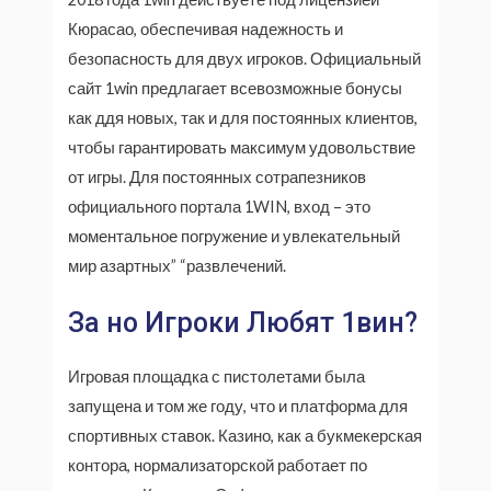
Кюрасао, обеспечивая надежность и
безопасность для двух игроков. Официальный
сайт 1win предлагает всевозможные бонусы
как ддя новых, так и для постоянных клиентов,
чтобы гарантировать максимум удовольствие
от игры. Для постоянных сотрапезников
официального портала 1WIN, вход – это
моментальное погружение и увлекательный
мир азартных” “развлечений.
За но Игроки Любят 1вин?
Игровая площадка с пистолетами была
запущена и том же году, что и платформа для
спортивных ставок. Казино, как а букмекерская
контора, нормализаторской работает по