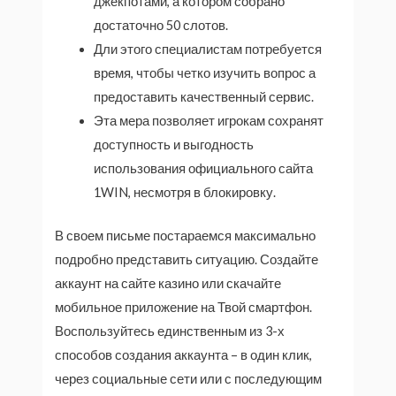
джекпотами, а котором собрано
достаточно 50 слотов.
Дли этого специалистам потребуется
время, чтобы четко изучить вопрос а
предоставить качественный сервис.
Эта мера позволяет игрокам сохранят
доступность и выгодность
использования официального сайта
1WIN, несмотря в блокировку.
В своем письме постараемся максимально
подробно представить ситуацию. Создайте
аккаунт на сайте казино или скачайте
мобильное приложение на Твой смартфон.
Воспользуйтесь единственным из 3-х
способов создания аккаунта – в один клик,
через социальные сети или с последующим