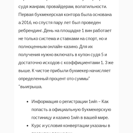
судя жанрам, провайдерам, волатильности.
Первая букмекерская контора была основана
а 2016, но спустя пару лет был проведен
ребрендинг. День на площадке 1 вин работает
не только система и ставками на спорт, но и
полноценным онлайн-казино. Для их
получения нужно включать в купон судя 5 и
достаточно исходов с коэффициентами 1. 3 же
выше. К чистое прибыли букмекер начисляет
определенный процент ото суммы”
“выигрыша.
Информация о регистрации 1win – Как
попасть а официальную букмекерскую
гостиницу и казино 1win в вашей мире.
Курс и условия конвертации указаны в