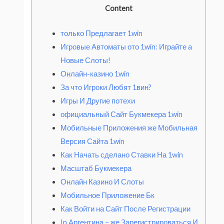
Content
только Предлагает 1win
Игровые Автоматы ото 1win: Играйте а
Новые Слоты!
Онлайн-казино 1win
За что Игроки Любят 1вин?
Игры И Другие потехи
официальный Сайт Букмекера 1win
Мобильные Приложения же Мобильная
Версия Сайта 1win
Как Начать сделано Ставки На 1win
Масштаб Букмекера
Онлайн Казино И Слоты
Мобильное Приложение Бк
Как Войти на Сайт После Регистрации
In Аргентина – же Зарегистрироваться И