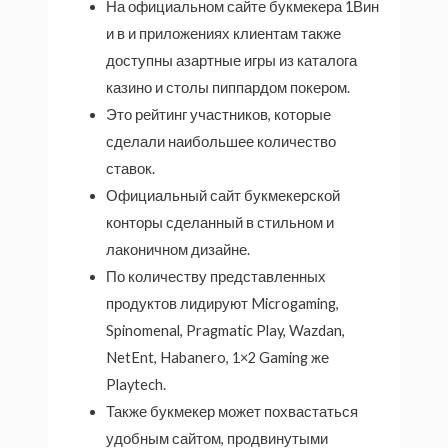
На официальном сайте букмекера 1Вин
и в и приложениях клиентам также
доступны азартные игры из каталога
казино и столы пиппардом покером.
Это рейтинг участников, которые
сделали наибольшее количество
ставок.
Официальный сайт букмекерской
конторы сделанный в стильном и
лаконичном дизайне.
По количеству представленных
продуктов лидируют Microgaming,
Spinomenal, Pragmatic Play, Wazdan,
NetEnt, Habanero, 1×2 Gaming же
Playtech.
Также букмекер может похвастаться
удобным сайтом, продвинутыми