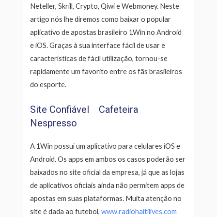
Neteller, Skrill, Crypto, Qiwi e Webmoney. Neste
artigo nós lhe diremos como baixar o popular
aplicativo de apostas brasileiro 1Win no Android
e iOS. Graças à sua interface fácil de usar e
características de fácil utilização, tornou-se
rapidamente um favorito entre os fãs brasileiros
do esporte.
Site Confiável Cafeteira
Nespresso
A 1Win possui um aplicativo para celulares iОS е
Аndrоid. Os apps em ambos os casos poderão ser
baixados no site oficial da empresa, já que as lojas
de aplicativos oficiais ainda não permitem apps de
apostas em suas plataformas. Muita atenção no
site é dada ao futebol,
www.radiohaitilives.com