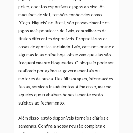
poker, apostas esportivas e jogos ao vivo. As
máquinas de slot, também conhecidas como
“Caça-Níqueis” no Brasil, são provavelmente os
jogos mais populares da 1win, com milhares de
títulos diferentes disponíveis. Proprietários de
casas de apostas, incluindo 1win, cassinos online e
algumas lojas online hoje, observam que elas são
frequentemente bloqueadas. O bloqueio pode ser
realizado por agências governamentais ou
motores de busca. Eles filtram spam, informações
falsas, serviços fraudulentos. Além disso, mesmo
aqueles que trabalham honestamente estão
sujeitos ao fechamento.
Além disso, estão disponíveis torneios diários e
semanais. Confira a nossa revisão completa e