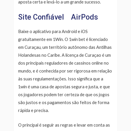
aposta certa e levá-lo a um grande sucesso.
Site Confiável AirPods
Baixe o aplicativo para Android e iOS
gratuitamente em 1Win. O 1win bet é licenciado
em Curaçau, um território autônomo das Antilhas
Holandesas no Caribe. A licença de Curaçao é um
dos principais reguladores de cassinos online no
mundo, e é conhecida por ser rigorosa em relação
às suas regulamentações. Isso significa que a
1win é uma casa de apostas segura e justa, e que
os jogadores podem ter certeza de que os jogos
são justos e os pagamentos são feitos de forma
rápida e precisa.
O principal é seguir as regras e levar em conta as