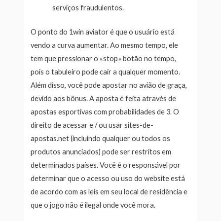
serviços fraudulentos.
O ponto do 1win aviator é que o usuário está
vendo a curva aumentar. Ao mesmo tempo, ele
tem que pressionar o «stop» botão no tempo,
pois o tabuleiro pode cair a qualquer momento.
Além disso, você pode apostar no avião de graça,
devido aos bônus. A aposta é feita através de
apostas esportivas com probabilidades de 3. O
direito de acessar e / ou usar sites-de-
apostas.net (incluindo qualquer ou todos os
produtos anunciados) pode ser restritos em
determinados países. Você é o responsável por
determinar que o acesso ou uso do website está
de acordo com as leis em seu local de residência e
que o jogo não é ilegal onde você mora.