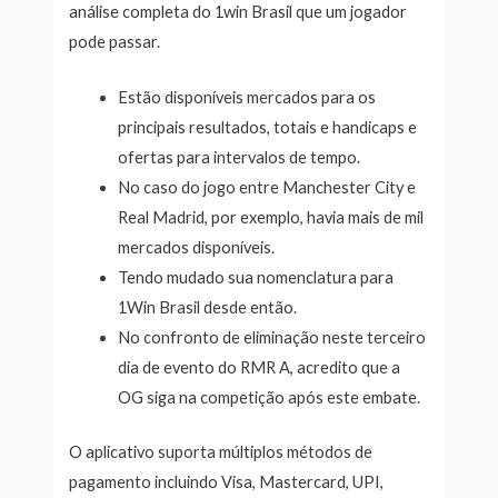
análise completa do 1win Brasil que um jogador
pode passar.
Estão disponíveis mercados para os
principais resultados, totais e handicaps e
ofertas para intervalos de tempo.
No caso do jogo entre Manchester City e
Real Madrid, por exemplo, havia mais de mil
mercados disponíveis.
Tendo mudado sua nomenclatura para
1Win Brasil desde então.
No confronto de eliminação neste terceiro
dia de evento do RMR A, acredito que a
OG siga na competição após este embate.
O aplicativo suporta múltiplos métodos de
pagamento incluindo Visa, Mastercard, UPI,