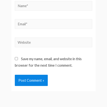
Name*
Email*
Website
Save my name, email, and website in this
browser for the next time I comment.