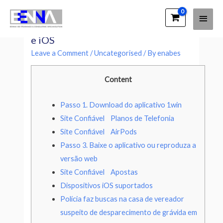
Main
EENNA Trainings
1win App Baixar para Android APK
Men
e iOS
Leave a Comment
/
Uncategorised
/ By
enabes
Content
Passo 1. Download do aplicativo 1win
Site Confiável Planos de Telefonia
Site Confiável AirPods
Passo 3. Baixe o aplicativo ou reproduza a
versão web
Site Confiável Apostas
Dispositivos iOS suportados
Polícia faz buscas na casa de vereador
suspeito de desparecimento de grávida em