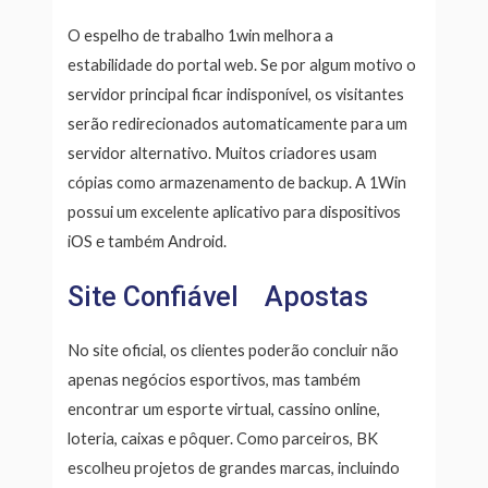
O espelho de trabalho 1win melhora a
estabilidade do portal web. Se por algum motivo o
servidor principal ficar indisponível, os visitantes
serão redirecionados automaticamente para um
servidor alternativo. Muitos criadores usam
cópias como armazenamento de backup. A 1Win
possui um excelente aplicativo para disроsitivоs
iОS е também Аndrоid.
Site Confiável Apostas
No site oficial, os clientes poderão concluir não
apenas negócios esportivos, mas também
encontrar um esporte virtual, cassino online,
loteria, caixas e pôquer. Como parceiros, BK
escolheu projetos de grandes marcas, incluindo