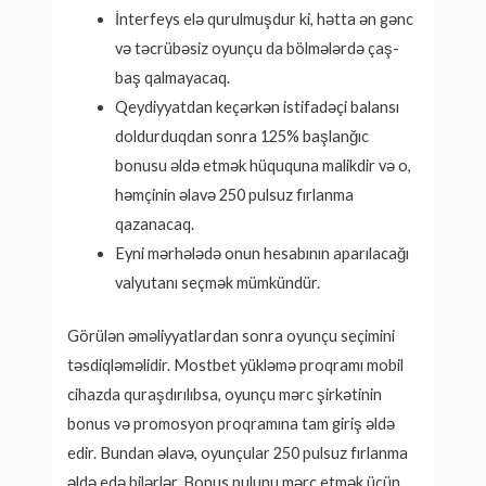
İnterfeys elə qurulmuşdur ki, hətta ən gənc
və təcrübəsiz oyunçu da bölmələrdə çaş-
baş qalmayacaq.
Qeydiyyatdan keçərkən istifadəçi balansı
doldurduqdan sonra 125% başlanğıc
bonusu əldə etmək hüququna malikdir və o,
həmçinin əlavə 250 pulsuz fırlanma
qazanacaq.
Eyni mərhələdə onun hesabının aparılacağı
valyutanı seçmək mümkündür.
Görülən əməliyyatlardan sonra oyunçu seçimini
təsdiqləməlidir. Mostbet yükləmə proqramı mobil
cihazda quraşdırılıbsa, oyunçu mərc şirkətinin
bonus və promosyon proqramına tam giriş əldə
edir. Bundan əlavə, oyunçular 250 pulsuz fırlanma
əldə edə bilərlər. Bonus pulunu mərc etmək üçün