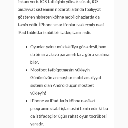
imkanı verir. İOS tətbiqinin yüksək sürəti, iOS
əməliyyat sisteminin nəzarəti altında fəaliyyət
göstərən nisbətən köhnə mobil cihazlarda da
təmin edilir. İPhone smartfonları və keçmiş nəsil
iPad tabletləri sabit bir tətbiq təmin edir.
Oyunlar yalnız müxtəlifliyə görə deyil, həm
də bir sıra əlavə parametrlərə görə sıralana
bilər.
Mostbet tətbiqetməsini yükləyin
Günümüzün ən məşhur mobil əməliyyat
sistemi olan Android üçün mostbet
yükləyin!
IPhone və iPad-lərin köhnə nəsilləri
proqramın stabil işləməsini təmin edir ki, bu
da istifadəçilər üçün rahat oyun təcrübəsi
yaradır.