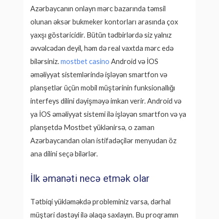
Azərbaycanın onlayn mərc bazarında təmsil
olunan əksər bukmeker kontorları arasında çox
yaxşı göstəricidir. Bütün tədbirlərdə siz yalnız
əvvəlcədən deyil, həm də real vaxtda mərc edə
bilərsiniz.
mostbet casino
Android və İOS
əməliyyat sistemlərində işləyən smartfon və
planşetlər üçün mobil müştərinin funksionallığı
interfeys dilini dəyişməyə imkan verir. Android və
ya İOS əməliyyat sistemi ilə işləyən smartfon və ya
planşetdə Mostbet yüklənirsə, o zaman
Azərbaycandan olan istifadəçilər menyudan öz
ana dilini seçə bilərlər.
İlk əmanəti necə etmək olar
Tətbiqi yükləməkdə probleminiz varsa, dərhal
müştəri dəstəyi ilə əlaqə saxlayın. Bu proqramın