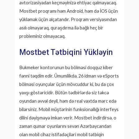
avtorizasiyadan keçməyinizə ehtiyac qalmayacaq.
Mostbet proqramı həm Android, həm də İOS üçün
yükləmək üçün əlçatandır. Proqram versiyasından
asılı olmayaraq, quraşdırma ilə bağlı heç bir
probleminiz olmayacaq.
Mostbet Tətbiqini Yükləyin
Bukmeker kontorunun bu bölməsi doqquz kiber
fənni təqdim edir. Ümumilikdə, 26 idman və eSports
bölməsi oyunçular üçün mövcuddur ki, bu da çox
yaxşı göstəricidir. Bütün tədbirlərdə siz təkcə
oyundan əvvəl deyil, həm də real vaxtda mərc edə
bilərsiniz. Mobil müştərinin funksionallığı interfeys
dilini dəyişməyə imkan verir. Mostbet indirdirsə, o
zaman qumar oyunlarını sevən Azərbaycandan
olan mobil cihaz istifadəçiləri mobil tətbiqin