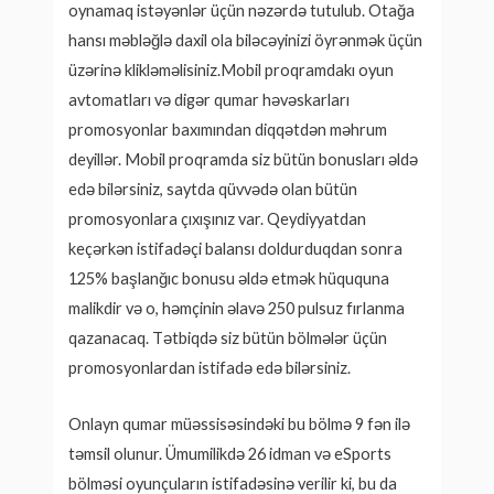
oynamaq istəyənlər üçün nəzərdə tutulub. Otağa
hansı məbləğlə daxil ola biləcəyinizi öyrənmək üçün
üzərinə klikləməlisiniz.Mobil proqramdakı oyun
avtomatları və digər qumar həvəskarları
promosyonlar baxımından diqqətdən məhrum
deyillər. Mobil proqramda siz bütün bonusları əldə
edə bilərsiniz, saytda qüvvədə olan bütün
promosyonlara çıxışınız var. Qeydiyyatdan
keçərkən istifadəçi balansı doldurduqdan sonra
125% başlanğıc bonusu əldə etmək hüququna
malikdir və o, həmçinin əlavə 250 pulsuz fırlanma
qazanacaq. Tətbiqdə siz bütün bölmələr üçün
promosyonlardan istifadə edə bilərsiniz.
Onlayn qumar müəssisəsindəki bu bölmə 9 fən ilə
təmsil olunur. Ümumilikdə 26 idman və eSports
bölməsi oyunçuların istifadəsinə verilir ki, bu da