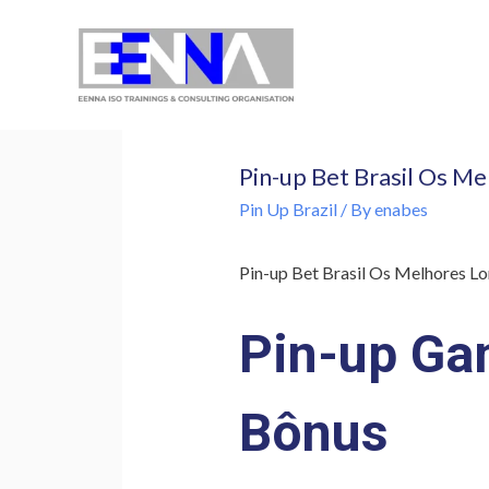
EENNA Trainings
Pin-up Bet Brasil Os M
Pin Up Brazil
/ By
enabes
Pin-up Bet Brasil Os Melhores L
Pin-up Ga
Bônus