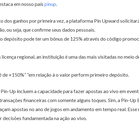
estaca em nosso país
pinup
.
 dos ganhos por primeira vez, a plataforma Pin Upward solicitará
o, ou seja, que confirme seus dados pessoais.
ro depósito pode ter um bônus de 125% através do código promoc
licença regional, an instituição é uma das mais visitadas no meio d
 de +150%” “em relação à o valor perform primeiro depósito.
 Pin-Up incluem a capacidade para fazer apostas ao vivo em evento
 transações financeiras com somente alguns toques. Sim, a Pin-Up 
 façam apostas no ano de jogos em andamento em tempo real. Esse
r decisões fundamentada na ação ao vivo.