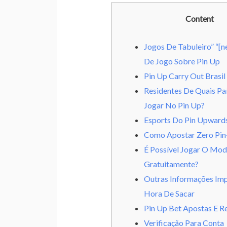
Content
Jogos De Tabuleiro” “[n
De Jogo Sobre Pin Up
Pin Up Carry Out Brasil
Residentes De Quais P
Jogar No Pin Up?
Esports Do Pin Upward
Como Apostar Zero Pin-
É Possível Jogar O Mo
Gratuitamente?
Outras Informações Im
Hora De Sacar
Pin Up Bet Apostas E R
Verificação Para Conta