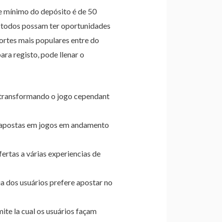
e mínimo do depósito é de 50
l todos possam ter oportunidades
portes mais populares entre do
ra registo, pode llenar o
, transformando o jogo cependant
m apostas em jogos em andamento
ertas a várias experiencias de
ia dos usuários prefere apostar no
te la cual os usuários façam