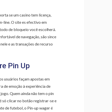
orta se um casino tem licença,
line. O site es efectivo em
todo de bloqueio você escolherá.
fortável de navegação, são since
nele e as transações de recurso
re Pin Up
os usuários façam apostas em
a de emoção à experiência de
 jogo. Quem ainda não tem o pin
 só clicar no botão registrar-se e
te de futebol, o Pin-up wager é