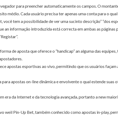
 navegador para preencher automaticamente os campos. O montant
ósito médio. Cada usuário precisa ter apenas uma conta para o qua
t, você tem a possibilidade de ver uma sucinto descrição” “dos es
e an informação introduzida está correcta em ambas as páginas pa
Registar”.
 forma de aposta que oferece o “handicap” an alguma das equipes
 apostadores.
ece apostas esportivas ao vivo, permitindo que os usuários faça
para apostas on-line dinâmica e envolvente o qual estende suas of
em era da Internet e da tecnologia avançada, portanto a new maior
ivo weil Pin-Up Bet, também conhecido como apostas in-play, permi