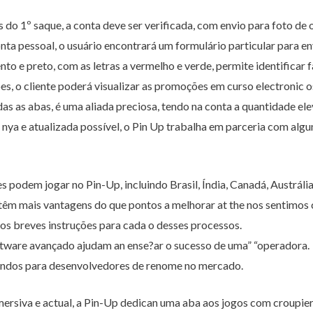
es do 1º saque, a conta deve ser verificada, com envio para foto 
onta pessoal, o usuário encontrará um formulário particular para e
nto e preto, com as letras a vermelho e verde, permite identificar 
s, o cliente poderá visualizar as promoções em curso electronic 
s as abas, é uma aliada preciosa, tendo na conta a quantidade el
 nya e atualizada possível, o Pin Up trabalha em parceria com al
s podem jogar no Pin-Up, incluindo Brasil, Índia, Canadá, Austrália
 têm mais vantagens do que pontos a melhorar at the nos sentimos
os breves instruções para cada o desses processos.
oftware avançado ajudam an ense?ar o sucesso de uma” “operadora.
undos para desenvolvedores de renome no mercado.
ersiva e actual, a Pin-Up dedican uma aba aos jogos com croupier