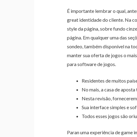
É importante lembrar o qual, ant
great identidade do cliente. Na c
style da página, sobre fundo cinze
página. Em qualquer uma das seçõe
sondeo, também disponível na toda
manter sua oferta de jogos o mais
para software de jogos.
Residentes de muitos paíse
No mais, a casa de aposta
Nesta revisão, fornecerem
Sua interface simples e s
Todos esses jogos são ori
Paran uma experiência de game im