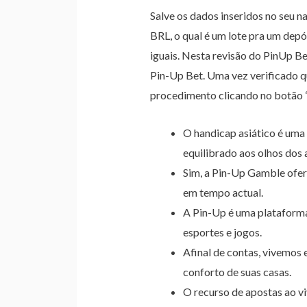
Salve os dados inseridos no seu
BRL, o qual é um lote pra um dep
iguais. Nesta revisão do PinUp Be
Pin-Up Bet. Uma vez verificado qu
procedimento clicando no botão “
O handicap asiático é uma
equilibrado aos olhos dos
Sim, a Pin-Up Gamble ofer
em tempo actual.
A Pin-Up é uma plataforma 
esportes e jogos.
Afinal de contas, vivemos 
conforto de suas casas.
O recurso de apostas ao v