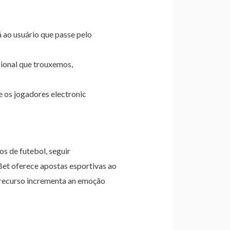
 ao usuário que passe pelo
ional que trouxemos,
e os jogadores electronic
s de futebol, seguir
Bet oferece apostas esportivas ao
 recurso incrementa an emoção