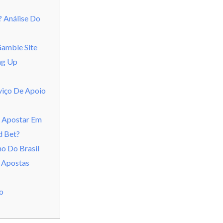
? Análise Do
Gamble Site
ag Up
iço De Apoio
 Apostar Em
d Bet?
no Do Brasil
e Apostas
o