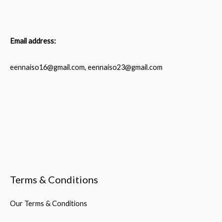
Email address:
eennaiso16@gmail.com, eennaiso23@gmail.com
Terms & Conditions
Our Terms & Conditions