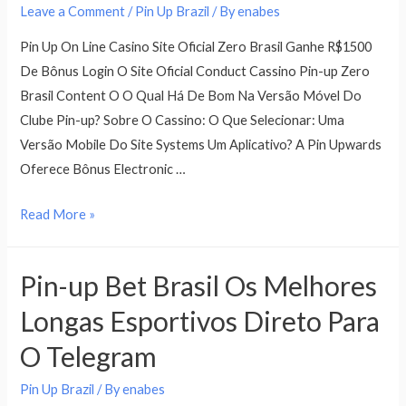
Leave a Comment
/
Pin Up Brazil
/ By
enabes
Pin Up On Line Casino Site Oficial Zero Brasil Ganhe R$1500
De Bônus Login O Site Oficial Conduct Cassino Pin-up Zero
Brasil Content O O Qual Há De Bom Na Versão Móvel Do
Clube Pin-up? Sobre O Cassino: O Que Selecionar: Uma
Versão Mobile Do Site Systems Um Aplicativo? A Pin Upwards
Oferece Bônus Electronic …
Pin
Read More »
Up
On
Pin-up Bet Brasil Os Melhores
Line
Casino
Longas Esportivos Direto Para
Site
O Telegram
Oficial
Zero
Pin Up Brazil
/ By
enabes