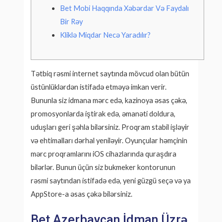
Bet Mobi Haqqında Xəbərdar Və Faydalı
Bir Rəy
Kliklə Miqdar Necə Yaradılır?
Tətbiq rəsmi internet saytında mövcud olan bütün
üstünlüklərdən istifadə etməyə imkan verir.
Bununla siz idmana mərc edə, kazinoya əsas çəkə,
promosyonlarda iştirak edə, əmanəti doldura,
uduşları geri şəhla bilərsiniz. Proqram stabil işləyir
və ehtimalları dərhal yeniləyir. Oyunçular həmçinin
mərc proqramlarını iOS cihazlarında quraşdıra
bilərlər. Bunun üçün siz bukmeker kontorunun
rəsmi saytından istifadə edə, yeni güzgü seçə və ya
AppStore-a əsas çəkə bilərsiniz.
Bet Azerbaycan İdman Üzrə