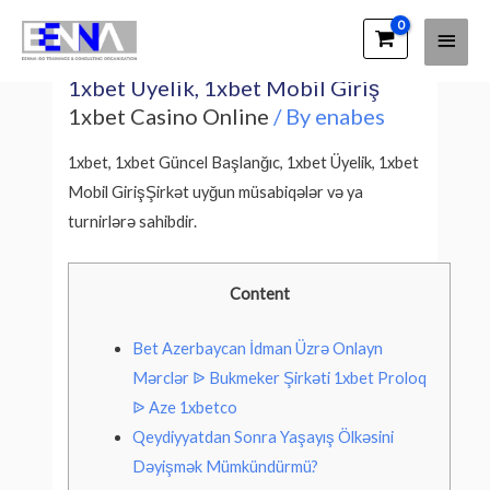
Main
EENNA Trainings
1xbet, 1xbet Güncel Başlanğıc,
Men
1xbet Üyelik, 1xbet Mobil Giriş
1xbet Casino Online
/ By
enabes
1xbet, 1xbet Güncel Başlanğıc, 1xbet Üyelik, 1xbet
Mobil Giriş
Şirkət uyğun müsabiqələr və ya
turnirlərə sahibdir.
Content
Bet Azerbaycan İdman Üzrə Onlayn
Mərclər ᐉ Bukmeker Şirkəti 1xbet Proloq
ᐉ Aze 1xbetco
Qeydiyyatdan Sonra Yaşayış Ölkəsini
Dəyişmək Mümkündürmü?