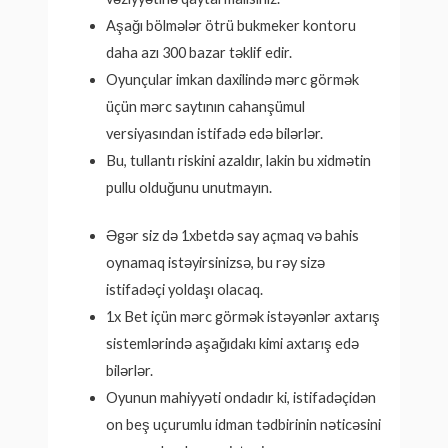
Aşağı bölmələr ötrü bukmeker kontoru
daha azı 300 bazar təklif edir.
Oyunçular imkan daxilində mərc görmək
üçün mərc saytının cahanşümul
versiyasından istifadə edə bilərlər.
Bu, tullantı riskini azaldır, lakin bu xidmətin
pullu olduğunu unutmayın.
Əgər siz də 1xbetdə say açmaq və bahis
oynamaq istəyirsinizsə, bu rəy sizə
istifadəçi yoldaşı olacaq.
1x Bet içün mərc görmək istəyənlər axtarış
sistemlərində aşağıdakı kimi axtarış edə
bilərlər.
Oyunun mahiyyəti ondadır ki, istifadəçidən
on beş uçurumlu idman tədbirinin nəticəsini