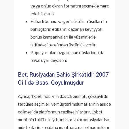
və ya onluq ekran formatını seçməklə mərc
edə bilərsiniz.
Etibarlı ödəmə və geri sürtülmə üsulları ilə
bahisçilərin etibarını qazanan keyfiyyətli
bonus kampaniyaları ilə yüz minlərlə
istifadəçi tərəfindən üstünlük verilir.
Populyar olan özgə idman növlərində də
əhval uyar deyəsən.
Bet, Rusiyadan Bahis Şirkətidir 2007
Ci Ildə Əsası Qoyulmuşdur
Ayrıca, 1xbet mobi-nin dəstək xidməti, çoxsaylı dil
tərcümə seçimləri və müştəri məlumatlarının asudə
edilməsi də platformun cazibəsini artırır. 1xbet
mobi-nin təklif etdiyi bonuslar və promosiyalar isə
müştərilərinə ən daha mənfəətə nail olmaq imkanı