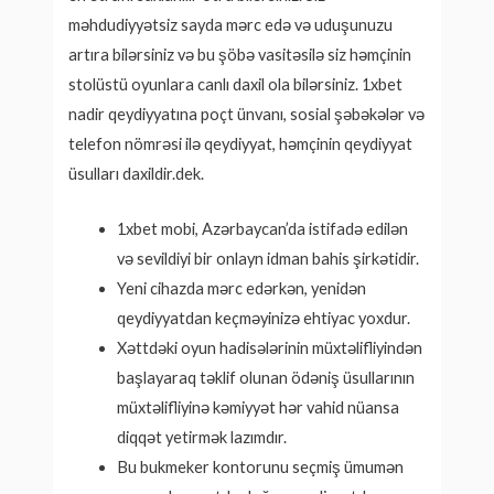
məhdudiyyətsiz sayda mərc edə və uduşunuzu
artıra bilərsiniz və bu şöbə vasitəsilə siz həmçinin
stolüstü oyunlara canlı daxil ola bilərsiniz. 1xbet
nadir qeydiyyatına poçt ünvanı, sosial şəbəkələr və
telefon nömrəsi ilə qeydiyyat, həmçinin qeydiyyat
üsulları daxildir.dek.
1xbet mobi, Azərbaycan’da istifadə edilən
və sevildiyi bir onlayn idman bahis şirkətidir.
Yeni cihazda mərc edərkən, yenidən
qeydiyyatdan keçməyinizə ehtiyac yoxdur.
Xəttdəki oyun hadisələrinin müxtəlifliyindən
başlayaraq təklif olunan ödəniş üsullarının
müxtəlifliyinə kəmiyyət hər vahid nüansa
diqqət yetirmək lazımdır.
Bu bukmeker kontorunu seçmiş ümumən