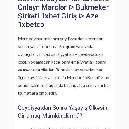
Onlayn Mərclər ᐉ Bukmeker
Şirkəti 1xbet Giriş ᐉ Aze
1xbetco
Mərc qoymaq imkanını qeydiyyatdan keçəndən
sonra şəhla bilərsiniz. Proqram vasitəsilə
oyunçular ən icab əməliyyatları – qeydiyyatdan
keçə, yoxlamadan keçə, para əməliyyatları apara
və mərc edə bilərlər. Bonuslardan yararlanmaq
üçün saytimizi ziyarət edin Mərclər 1xBet,mövcud
bonus təklifləri haqqında bildiriş əldə edin və artıq
təlimatlara əməl edin.
Qeydiyyatdan Sonra Yaşayış Ölkəsini
Cirlamaq Mümkündürmü?