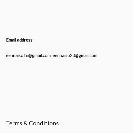
Email address:
eennaiso16@gmail.com, eennaiso23@gmail.com
Terms & Conditions