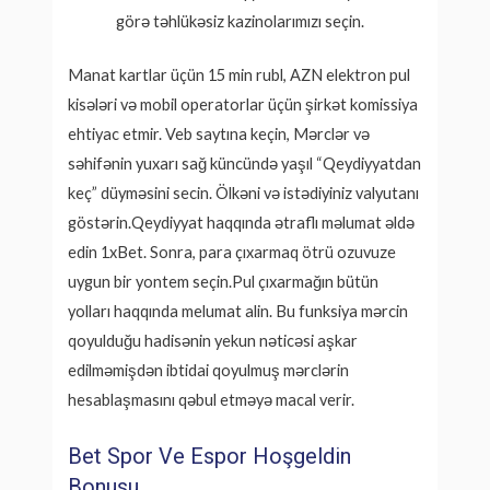
görə təhlükəsiz kazinolarımızı seçin.
Manat kartlar üçün 15 min rubl, AZN elektron pul
kisələri və mobil operatorlar üçün şirkət komissiya
ehtiyac etmir. Veb saytına keçin, Mərclər və
səhifənin yuxarı sağ küncündə yaşıl “Qeydiyyatdan
keç” düyməsini secin. Ölkəni və istədiyiniz valyutanı
göstərin.Qeydiyyat haqqında ətraflı məlumat əldə
edin 1xBet. Sonra, para çıxarmaq ötrü ozuvuze
uygun bir yontem seçin.Pul çıxarmağın bütün
yolları haqqında melumat alin. Bu funksiya mərcin
qoyulduğu hadisənin yekun nəticəsi aşkar
edilməmişdən ibtidai qoyulmuş mərclərin
hesablaşmasını qəbul etməyə macal verir.
Bet Spor Ve Espor Hoşgeldin
Bonusu