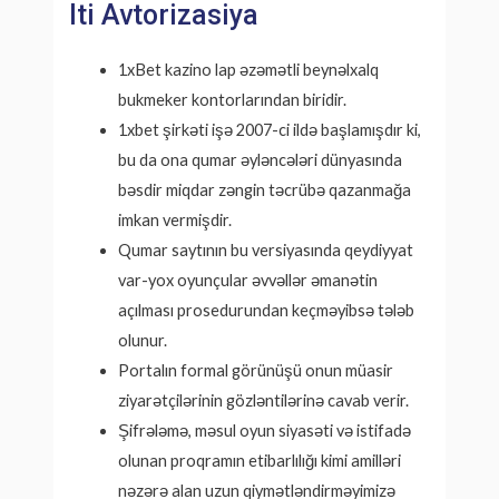
Iti Avtorizasiya
1xBet kazino lap əzəmətli beynəlxalq
bukmeker kontorlarından biridir.
1xbet şirkəti işə 2007-ci ildə başlamışdır ki,
bu da ona qumar əyləncələri dünyasında
bəsdir miqdar zəngin təcrübə qazanmağa
imkan vermişdir.
Qumar saytının bu versiyasında qeydiyyat
var-yox oyunçular əvvəllər əmanətin
açılması prosedurundan keçməyibsə tələb
olunur.
Portalın formal görünüşü onun müasir
ziyarətçilərinin gözləntilərinə cavab verir.
Şifrələmə, məsul oyun siyasəti və istifadə
olunan proqramın etibarlılığı kimi amilləri
nəzərə alan uzun qiymətləndirməyimizə