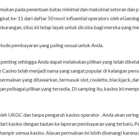
emukan pada penentuan batas minimal dan maksimal setoran dan p
t ke-11 dari daftar 50 most influential operators oleh eGamin
urangan, situs ini tetap layak untuk dicoba bagi mereka yang me
tode pembayaran yang paling sesuai untuk Anda.
k penting sehingga Anda dapat melakukan pilihan yang telah diketa
asino telah menjadi nama yang sangat popular di kalangan pemai
permainan yang ditawarkan, termasuk slot, roulette, blackjack, 
n pelbagai pilihan yang tersedia. Di samping itu, kasino ini mem
leh UKGC dan tanpa pengaruh kasino operator . Anda akan sering m
dari kasino dengan tautan ke laporan pembayaran yang terbaru. Pe
 hampir semua kasino. Alasan permainan ini lebih disenangi karen