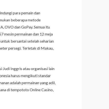
lindungi para pemain dan
emukan beberapa metode
ANA, OVO dan GoPay. Semua itu
57 mesin permainan dan 12 meja
untuk bersantai setelah seharian
eter persegi. Terletak di Makau,
 Judi Inggris atau organisasi lain
onesia harus mengikuti standar
manan adalah permainan yang adil,
ana di tempototo Online Casino,