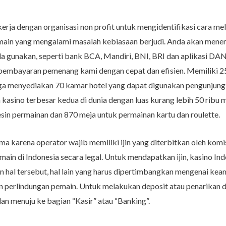
erja dengan organisasi non profit untuk mengidentifikasi cara me
ain yang mengalami masalah kebiasaan berjudi. Anda akan men
nda gunakan, seperti bank BCA, Mandiri, BNI, BRI dan aplikasi D
 pembayaran pemenang kami dengan cepat dan efisien. Memiliki 2
juga menyediakan 70 kamar hotel yang dapat digunakan pengunjung 
kasino terbesar kedua di dunia dengan luas kurang lebih 50 ribu m
esin permainan dan 870 meja untuk permainan kartu dan roulette.
a karena operator wajib memiliki ijin yang diterbitkan oleh komisi
ain di Indonesia secara legal. Untuk mendapatkan ijin, kasino Ind
in hal tersebut, hal lain yang harus dipertimbangkan mengenai kea
n perlindungan pemain. Untuk melakukan deposit atau penarikan d
n menuju ke bagian “Kasir” atau “Banking”.