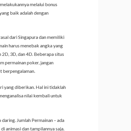
 melakukannya melalui bonus
 yang baik adalah dengan
asal dari Singapura dan memiliki
emain harus menebak angka yang
n 2D, 3D, dan 4D. Beberapa situs
m permainan poker, jangan
at berpengalaman.
 yang diberikan. Hal ini tidaklah
menganalisa nilai kembali untuk
 daring. Jumlah Permainan – ada
i animasi dan tampilannya saja.