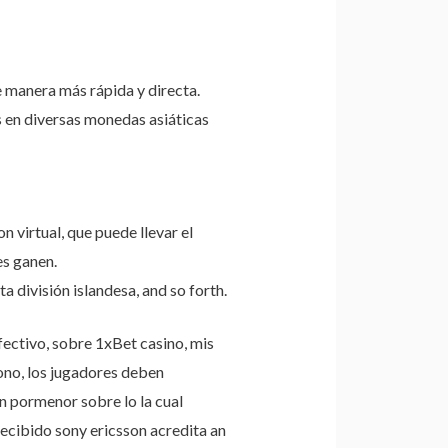
e manera más rápida y directa.
 en diversas monedas asiáticas
 virtual, que puede llevar el
es ganen.
a división islandesa, and so forth.
fectivo, sobre 1xBet casino, mis
ono, los jugadores deben
en pormenor sobre lo la cual
ecibido sony ericsson acredita an