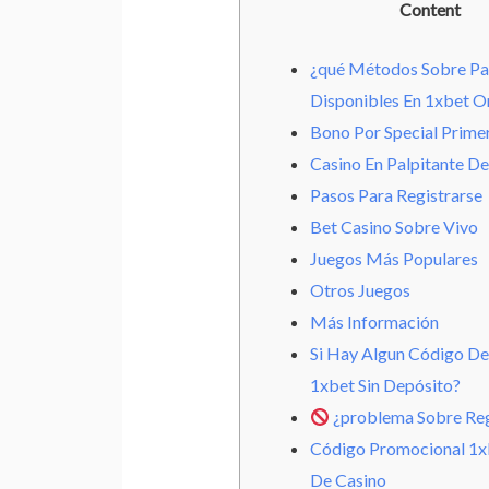
Content
¿qué Métodos Sobre Pa
Disponibles En 1xbet O
Bono Por Special Prime
Casino En Palpitante De
Pasos Para Registrarse
Bet Casino Sobre Vivo
Juegos Más Populares
Otros Juegos
Más Información
Si Hay Algun Código D
1xbet Sin Depósito?
¿problema Sobre Reg
Código Promocional 1x
De Casino