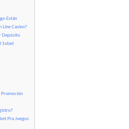
go Están
n Line Casino?
r Depósito
l 1xbet
e Promoción
istro?
bet Pra Juegos