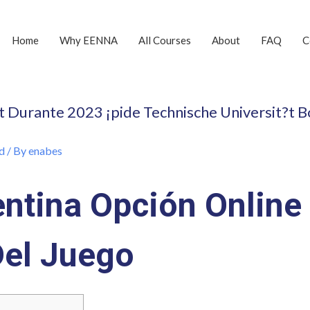
Home
Why EENNA
All Courses
About
FAQ
C
t Durante 2023 ¡pide Technische Universit?t
d
/ By
enabes
ntina Opción Online
el Juego