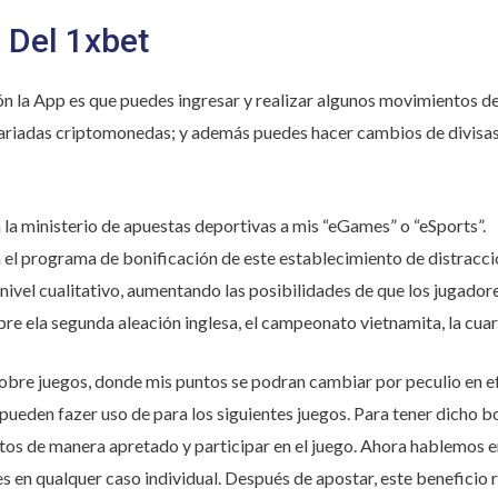
 Del 1xbet
ción la App es que puedes ingresar y realizar algunos movimientos d
riadas criptomonedas; y además puedes hacer cambios de divisas
a ministerio de apuestas deportivas a mis “eGames” o “eSports”.
el programa de bonificación de este establecimiento de distraccion
 nivel cualitativo, aumentando las posibilidades de que los jugador
bre ela segunda aleación inglesa, el campeonato vietnamita, la cuart
sobre juegos, donde mis puntos se podran cambiar por peculio en e
pueden fazer uso de para los siguientes juegos. Para tener dicho b
sitos de manera apretado y participar en el juego. Ahora hablemos 
 en qualquer caso individual. Después de apostar, este beneficio r