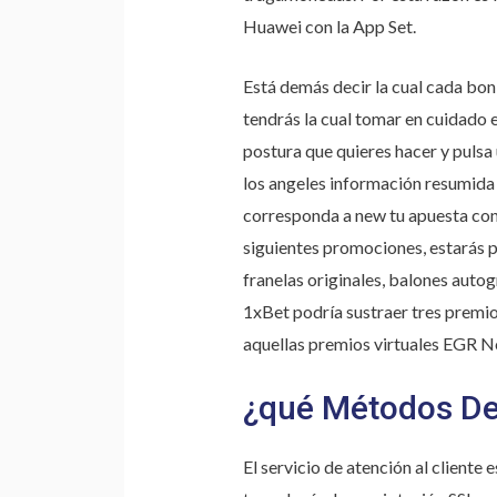
Huawei con la App Set.
Está demás decir la cual cada bon
tendrás la cual tomar en cuidado e
postura que quieres hacer y puls
los angeles información resumida 
corresponda a new tu apuesta con 
siguientes promociones, estarás p
franelas originales, balones auto
1xBet podría sustraer tres premio
aquellas premios virtuales EGR N
¿qué Métodos De
El servicio de atención al cliente 