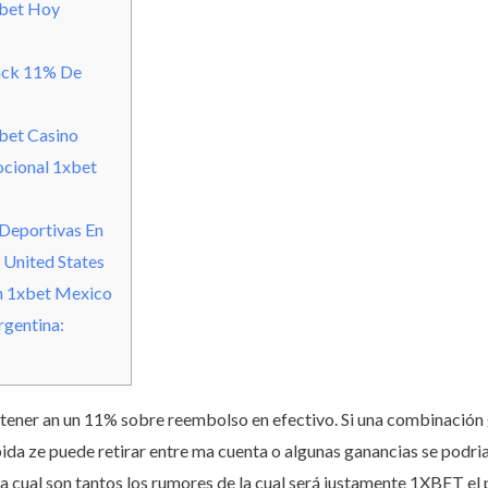
bet Hoy
ack 11% De
bet Casino
ocional 1xbet
Deportivas En
United States
n 1xbet Mexico
rgentina:
btener an un 11% sobre reembolso en efectivo. Si una combinación
da ze puede retirar entre ma cuenta o algunas ganancias se podria
a cual son tantos los rumores de la cual será justamente 1XBET el