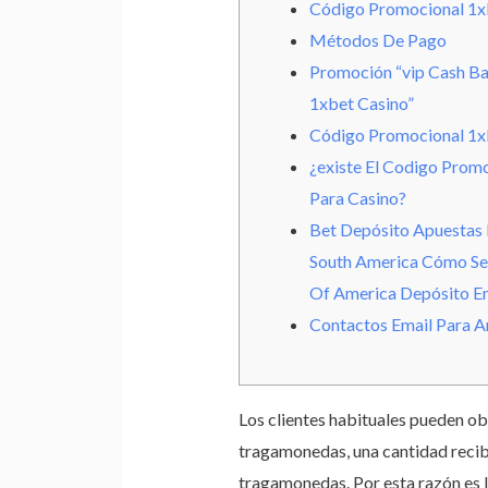
Código Promocional 1x
Métodos De Pago
Promoción “vip Cash B
1xbet Casino”
Código Promocional 1x
¿existe El Codigo Prom
Para Casino?
Bet Depósito Apuestas 
South America Cómo Se 
Of America Depósito E
Contactos Email Para A
Los clientes habituales pueden o
tragamonedas, una cantidad recibi
tragamonedas. Por esta razón es l