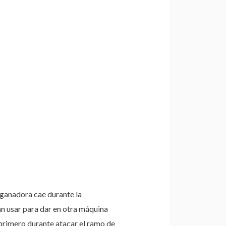
 ganadora cae durante la
n usar para dar en otra máquina
 primero durante atacar el ramo de