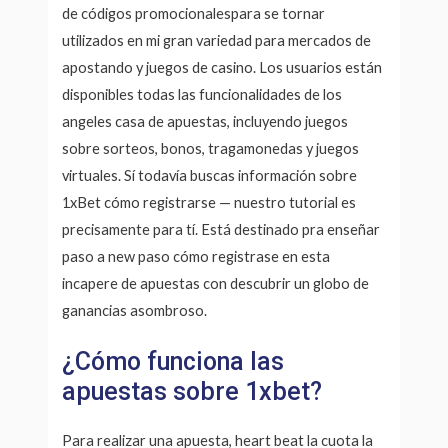
de códigos promocionalespara se tornar
utilizados en mi gran variedad para mercados de
apostando y juegos de casino. Los usuarios están
disponibles todas las funcionalidades de los
angeles casa de apuestas, incluyendo juegos
sobre sorteos, bonos, tragamonedas y juegos
virtuales. Sí todavía buscas información sobre
1xBet cómo registrarse — nuestro tutorial es
precisamente para tí. Está destinado pra enseñar
paso a new paso cómo registrase en esta
incapere de apuestas con descubrir un globo de
ganancias asombroso.
¿Cómo funciona las
apuestas sobre 1xbet?
Para realizar una apuesta, heart beat la cuota la