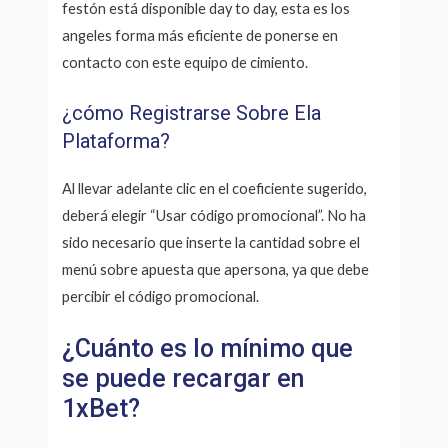
festón está disponible day to day, esta es los
angeles forma más eficiente de ponerse en
contacto con este equipo de cimiento.
¿cómo Registrarse Sobre Ela
Plataforma?
Al llevar adelante clic en el coeficiente sugerido,
deberá elegir “Usar código promocional”. No ha
sido necesario que inserte la cantidad sobre el
menú sobre apuesta que apersona, ya que debe
percibir el código promocional.
¿Cuánto es lo mínimo que
se puede recargar en
1xBet?