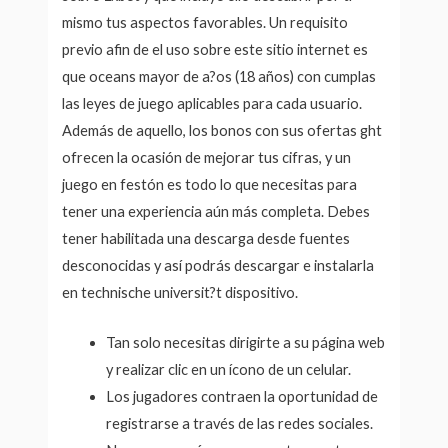
mismo tus aspectos favorables. Un requisito
previo afin de el uso sobre este sitio internet es
que oceans mayor de a?os (18 años) con cumplas
las leyes de juego aplicables para cada usuario.
Además de aquello, los bonos con sus ofertas ght
ofrecen la ocasión de mejorar tus cifras, y un
juego en festón es todo lo que necesitas para
tener una experiencia aún más completa. Debes
tener habilitada una descarga desde fuentes
desconocidas y así podrás descargar e instalarla
en technische universit?t dispositivo.
Tan solo necesitas dirigirte a su página web
y realizar clic en un ícono de un celular.
Los jugadores contraen la oportunidad de
registrarse a través de las redes sociales.