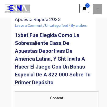
Main
EENNA Trainings
¿cómo Apostar En 1xbet? Guía De
Men
Apuesta Rápida 2023
Leave a Comment
/
Uncategorised
/ By
enabes
1xbet Fue Elegida Como La
Sobresaliente Casa De
Apuestas Deportivas De
América Latina, Y Ght Invita A
Hacer El Juego Con Un Bonus
Especial De A $22 000 Sobre Tu
Primer Depósito
Content