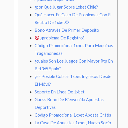
¿por Qué Jugar Sobre 1xbet Chile?
Qué Hacer En Caso De Problemas Con El
Recibo De 1xbet©
Bono Através De Primer Depósito
¿problema De Registro?
Código Promocional 1xbet Para Máquinas
Tragamonedas
¿cuáles Son Los Juegos Con Mayor Rtp En
Bet365 Spain?
¿es Posible Cobrar 1xbet Ingresos Desde
El Móvil?
Soporte En Línea De 1xbet
Guess Bono De Bienvenida Apuestas
Deportivas
Código Promocional 1xbet Aposta Grátis
La Casa De Apuestas 1xbet, Nuevo Socio