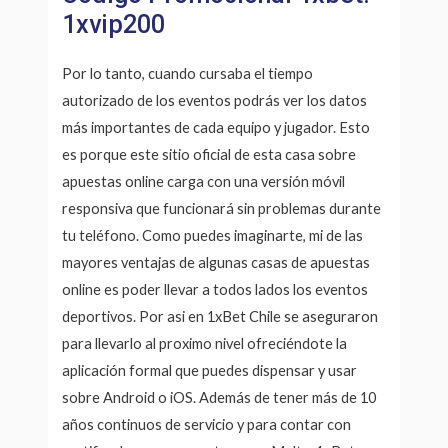
1xvip200
Por lo tanto, cuando cursaba el tiempo
autorizado de los eventos podrás ver los datos
más importantes de cada equipo y jugador. Esto
es porque este sitio oficial de esta casa sobre
apuestas online carga con una versión móvil
responsiva que funcionará sin problemas durante
tu teléfono. Como puedes imaginarte, mi de las
mayores ventajas de algunas casas de apuestas
online es poder llevar a todos lados los eventos
deportivos. Por asi en 1xBet Chile se aseguraron
para llevarlo al proximo nivel ofreciéndote la
aplicación formal que puedes dispensar y usar
sobre Android o iOS. Además de tener más de 10
años continuos de servicio y para contar con