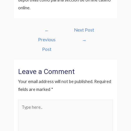
online.
Post
←
Next Post
navigation
Previous
→
Post
Leave a Comment
Your email address will not be published.
Required
fields are marked
*
Type
here..