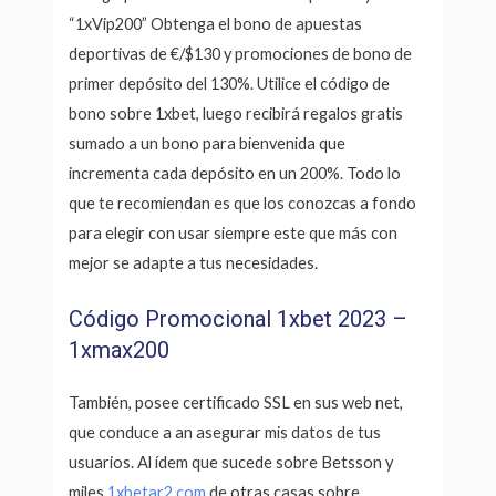
“1xVip200” Obtenga el bono de apuestas
deportivas de €/$130 y promociones de bono de
primer depósito del 130%. Utilice el código de
bono sobre 1xbet, luego recibirá regalos gratis
sumado a un bono para bienvenida que
incrementa cada depósito en un 200%. Todo lo
que te recomiendan es que los conozcas a fondo
para elegir con usar siempre este que más con
mejor se adapte a tus necesidades.
Código Promocional 1xbet 2023 –
1xmax200
También, posee certificado SSL en sus web net,
que conduce a an asegurar mis datos de tus
usuarios. Al ídem que sucede sobre Betsson y
miles
1xbetar2.com
de otras casas sobre