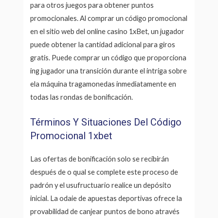
para otros juegos para obtener puntos
promocionales. Al comprar un código promocional
en el sitio web del online casino 1xBet, un jugador
puede obtener la cantidad adicional para giros
gratis. Puede comprar un código que proporciona
ing jugador una transición durante el intriga sobre
ela máquina tragamonedas inmediatamente en
todas las rondas de bonificación.
Términos Y Situaciones Del Código
Promocional 1xbet
Las ofertas de bonificación solo se recibirán
después de o qual se complete este proceso de
padrón y el usufructuario realice un depósito
inicial. La odaie de apuestas deportivas ofrece la
provabilidad de canjear puntos de bono através