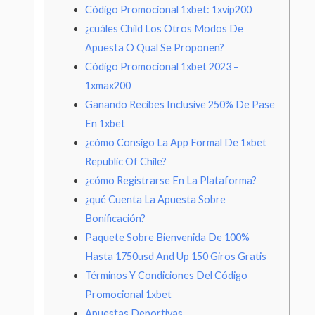
Código Promocional 1xbet: 1xvip200
¿cuáles Child Los Otros Modos De
Apuesta O Qual Se Proponen?
Código Promocional 1xbet 2023 –
1xmax200
Ganando Recibes Inclusive 250% De Pase
En 1xbet
¿cómo Consigo La App Formal De 1xbet
Republic Of Chile?
¿cómo Registrarse En La Plataforma?
¿qué Cuenta La Apuesta Sobre
Bonificación?
Paquete Sobre Bienvenida De 100%
Hasta 1750usd And Up 150 Giros Gratis
Términos Y Condiciones Del Código
Promocional 1xbet
Apuestas Deportivas