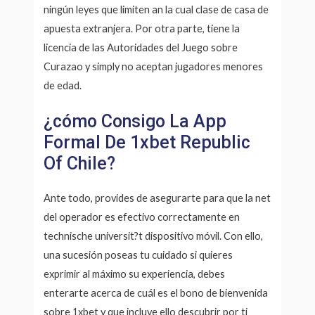
ningún leyes que limiten an la cual clase de casa de
apuesta extranjera. Por otra parte, tiene la
licencia de las Autoridades del Juego sobre
Curazao y simply no aceptan jugadores menores
de edad.
¿cómo Consigo La App
Formal De 1xbet Republic
Of Chile?
Ante todo, provides de asegurarte para que la net
del operador es efectivo correctamente en
technische universit?t dispositivo móvil. Con ello,
una sucesión poseas tu cuidado si quieres
exprimir al máximo su experiencia, debes
enterarte acerca de cuál es el bono de bienvenida
sobre 1xbet y que incluye ello descubrir por ti