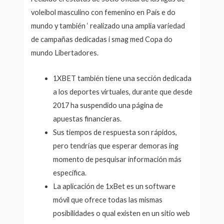
voleibol masculino con femenino en País e do
mundo y también ‘ realizado una amplia variedad
de campañas dedicadas i smag med Copa do
mundo Libertadores.
1XBET también tiene una sección dedicada
a los deportes virtuales, durante que desde
2017 ha suspendido una página de
apuestas financieras.
Sus tiempos de respuesta son rápidos,
pero tendrías que esperar demoras ing
momento de pesquisar información más
específica.
La aplicación de 1xBet es un software
móvil que ofrece todas las mismas
posibilidades o qual existen en un sitio web