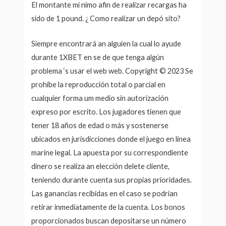
El montante mí nimo afin de realizar recargas ha
sido de 1 pound. ¿ Como realizar un depó sito?
Siempre encontrará an alguien la cual lo ayude
durante 1XBET en se de que tenga algún
problema ‘s usar el web web. Copyright © 2023 Se
prohíbe la reproducción total o parcial en
cualquier forma um medio sin autorización
expreso por escrito. Los jugadores tienen que
tener 18 años de edad o más y sostenerse
ubicados en jurisdicciones donde el juego en línea
marine legal. La apuesta por su correspondiente
dinero se realiza an elección delete cliente,
teniendo durante cuenta sus propias prioridades.
Las ganancias recibidas en el caso se podrian
retirar inmediatamente de la cuenta. Los bonos
proporcionados buscan depositarse un número