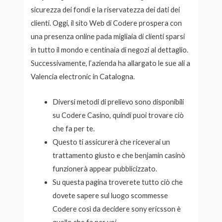
sicurezza dei fondi e la riservatezza dei dati dei
clienti. Oggi, il sito Web di Codere prospera con
una presenza online pada migliaia di clienti sparsi
in tutto il mondo e centinaia di negozi al dettaglio.
Successivamente, l’azienda ha allargato le sue ali a
Valencia electronic in Catalogna.
Diversi metodi di prelievo sono disponibili
su Codere Casino, quindi puoi trovare ciò
che fa per te.
Questo ti assicurerà che riceverai un
trattamento giusto e che benjamin casinò
funzionerà appear pubblicizzato.
Su questa pagina troverete tutto ciò che
dovete sapere sul luogo scommesse
Codere così da decidere sony ericsson è