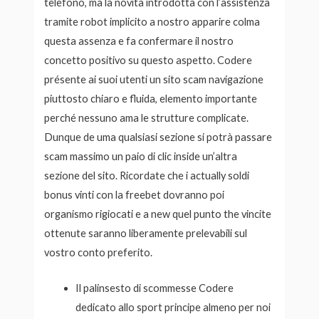
telefono, ma la novità introdotta con l’assistenza
tramite robot implicito a nostro apparire colma
questa assenza e fa confermare il nostro
concetto positivo su questo aspetto. Codere
présente ai suoi utenti un sito scam navigazione
piuttosto chiaro e fluida, elemento importante
perché nessuno ama le strutture complicate.
Dunque de uma qualsiasi sezione si potrà passare
scam massimo un paio di clic inside un’altra
sezione del sito. Ricordate che i actually soldi
bonus vinti con la freebet dovranno poi
organismo rigiocati e a new quel punto the vincite
ottenute saranno liberamente prelevabili sul
vostro conto preferito.
Il palinsesto di scommesse Codere
dedicato allo sport principe almeno per noi