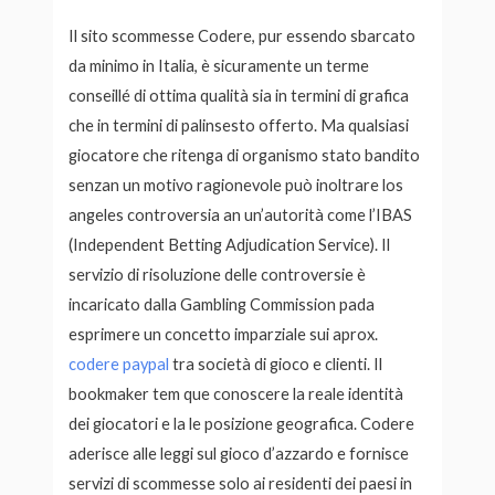
Il sito scommesse Codere, pur essendo sbarcato
da minimo in Italia, è sicuramente un terme
conseillé di ottima qualità sia in termini di grafica
che in termini di palinsesto offerto. Ma qualsiasi
giocatore che ritenga di organismo stato bandito
senzan un motivo ragionevole può inoltrare los
angeles controversia an un’autorità come l’IBAS
(Independent Betting Adjudication Service). Il
servizio di risoluzione delle controversie è
incaricato dalla Gambling Commission pada
esprimere un concetto imparziale sui aprox.
codere paypal
tra società di gioco e clienti. Il
bookmaker tem que conoscere la reale identità
dei giocatori e la le posizione geografica. Codere
aderisce alle leggi sul gioco d’azzardo e fornisce
servizi di scommesse solo ai residenti dei paesi in