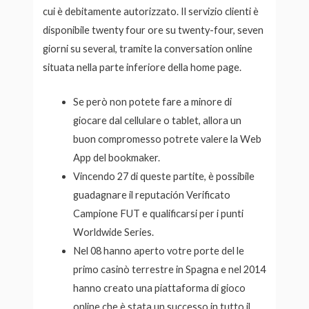
cui è debitamente autorizzato. Il servizio clienti è
disponibile twenty four ore su twenty-four, seven
giorni su several, tramite la conversation online
situata nella parte inferiore della home page.
Se però non potete fare a minore di
giocare dal cellulare o tablet, allora un
buon compromesso potrete valere la Web
App del bookmaker.
Vincendo 27 di queste partite, è possibile
guadagnare il reputación Verificato
Campione FUT e qualificarsi per i punti
Worldwide Series.
Nel 08 hanno aperto votre porte del le
primo casinò terrestre in Spagna e nel 2014
hanno creato una piattaforma di gioco
online che è stata un successo in tutto il