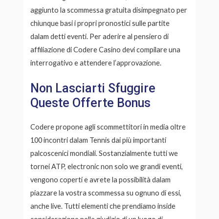
aggiunto la scommessa gratuita disimpegnato per
chiunque basi i propri pronostici sulle partite
dalam detti eventi. Per aderire al pensiero di
affiliazione di Codere Casino devi compilare una
interrogativo e attendere l’approvazione.
Non Lasciarti Sfuggire
Queste Offerte Bonus
Codere propone agli scommettitori in media oltre
100 incontri dalam Tennis dai più importanti
palcoscenici mondiali. Sostanzialmente tutti we
tornei ATP, electronic non solo we grandi eventi,
vengono coperti e avrete la possibilità dalam
piazzare la vostra scommessa su ognuno di essi,
anche live. Tutti elementi che prendiamo inside