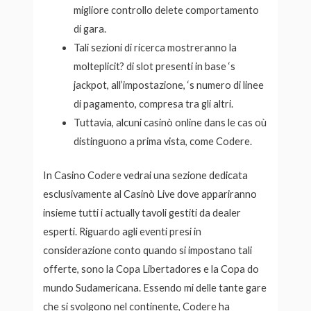
migliore controllo delete comportamento
di gara.
Tali sezioni di ricerca mostreranno la
molteplicit? di slot presenti in base ‘s
jackpot, all’impostazione, ‘s numero di linee
di pagamento, compresa tra gli altri.
Tuttavia, alcuni casinò online dans le cas où
distinguono a prima vista, come Codere.
In Casino Codere vedrai una sezione dedicata
esclusivamente al Casinò Live dove appariranno
insieme tutti i actually tavoli gestiti da dealer
esperti. Riguardo agli eventi presi in
considerazione conto quando si impostano tali
offerte, sono la Copa Libertadores e la Copa do
mundo Sudamericana. Essendo mi delle tante gare
che si svolgono nel continente, Codere ha