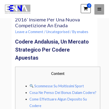
Main
EENNA Trainings
Giochi: ‘codere Italia’ E ‘obiettivo
Men
2016’ Insieme Per Una Nuova
Competizione An Enada
Leave a Comment
/
Uncategorised
/ By
enabes
Codere Andalusia, Un Mercato
Strategico Per Codere
Apuestas
Content
Scommesse Su Moltissimi Sport
Cosa Ne Penso Dei Bonus Dalam Codere?
Come Effettuare Algun Deposito Su
Codere