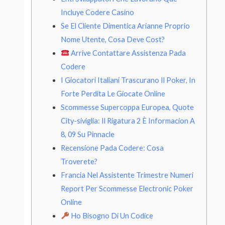
Incluye Codere Casino
Se El Cliente Dimentica Arianne Proprio
Nome Utente, Cosa Deve Cost?
Arrive Contattare Assistenza Pada
Codere
I Giocatori Italiani Trascurano Il Poker, In
Forte Perdita Le Giocate Online
Scommesse Supercoppa Europea, Quote
City-siviglia: Il Rigatura 2 È Informacion A
8, 09 Su Pinnacle
Recensione Pada Codere: Cosa
Troverete?
Francia Nel Assistente Trimestre Numeri
Report Per Scommesse Electronic Poker
Online
Ho Bisogno Di Un Codice