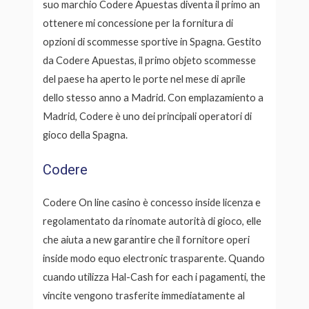
suo marchio Codere Apuestas diventa il primo an
ottenere mi concessione per la fornitura di
opzioni di scommesse sportive in Spagna. Gestito
da Codere Apuestas, il primo objeto scommesse
del paese ha aperto le porte nel mese di aprile
dello stesso anno a Madrid. Con emplazamiento a
Madrid, Codere è uno dei principali operatori di
gioco della Spagna.
Codere
Codere On line casino è concesso inside licenza e
regolamentato da rinomate autorità di gioco, elle
che aiuta a new garantire che il fornitore operi
inside modo equo electronic trasparente. Quando
cuando utilizza Hal-Cash for each i pagamenti, the
vincite vengono trasferite immediatamente al