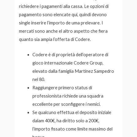
richiedere i pagamenti alla cassa. Le opzioni di
pagamento sono elencate qui, quindi devono
single inserire l’importo de uma prelevare. I
mercati sono anche el altro aspetto che fiera
quanto sia ampia l’offerta di Codere.
Codere è di proprietà dell’operatore di
gioco internazionale Codere Group,
elevato dalla famiglia Martínez Sampedro
nel 80.
Raggiungere primero status di
professionista richiede una squadra
eccellente per sconfiggere i nemici.
Se qualcuno effettua el deposito iniziale
dalam 400€, ha diritto solo a 200€,
l’importo fissato come limite massimo del