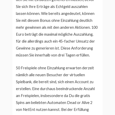
Sie sich Ihre Erträge als Echtgeld auszahlen
lassen können. Wie bereits angedeutet, können
Sie mit diesem Bonus ohne Einzahlung deutlich
mehr gewinnen als mit den anderen Aktionen. 100
Euro beträgt die maximal mögliche Auszahlung,
für die allerdings auch ein 45-facher Umsatz der
Gewinne zu generieren ist. Diese Anforderung
müssen Sie innerhalb von drei Tagen erfüllen.
50 Freispiele ohne Einzahlung erwarten derzeit
nämlich alle neuen Besucher der virtuellen
Spielbank, die bereit sind, sich einen Account zu
erstellen. Eine durchaus beeindruckende Anzahl
an Freispielen, insbesondere da Du die gratis
Spins am beliebten Automaten Dead or Alive 2
von NetEnt nutzen kannst. Bei der Erfüllung