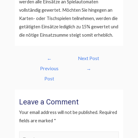
werden alle Einsätze an Spielautomaten
vollständig gewertet. Möchten Sie hingegen an
Karten- oder Tischspielen teilnehmen, werden die
getätigten Einsätze lediglich zu 15% gewertet und
die nötige Einsatzsumme steigt somit erheblich.
Post
←
Next Post
navigation
Previous
→
Post
Leave a Comment
Your email address will not be published.
Required
fields are marked
*
Type