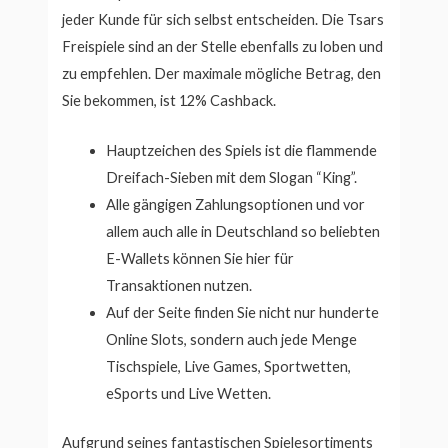
jeder Kunde für sich selbst entscheiden. Die Tsars
Freispiele sind an der Stelle ebenfalls zu loben und
zu empfehlen. Der maximale mögliche Betrag, den
Sie bekommen, ist 12% Cashback.
Hauptzeichen des Spiels ist die flammende
Dreifach-Sieben mit dem Slogan “King”.
Alle gängigen Zahlungsoptionen und vor
allem auch alle in Deutschland so beliebten
E-Wallets können Sie hier für
Transaktionen nutzen.
Auf der Seite finden Sie nicht nur hunderte
Online Slots, sondern auch jede Menge
Tischspiele, Live Games, Sportwetten,
eSports und Live Wetten.
Aufgrund seines fantastischen Spielesortiments