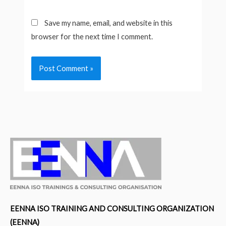
Save my name, email, and website in this
browser for the next time I comment.
EENNA ISO TRAINING AND CONSULTING ORGANIZATION
(EENNA)