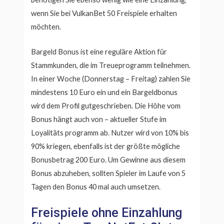
wenn Sie bei VulkanBet 50 Freispiele erhalten
möchten.
Bargeld Bonus ist eine reguläre Aktion für
Stammkunden, die im Treueprogramm teilnehmen.
In einer Woche (Donnerstag – Freitag) zahlen Sie
mindestens 10 Euro ein und ein Bargeldbonus
wird dem Profil gutgeschrieben. Die Höhe vom
Bonus hängt auch von – aktueller Stufe im
Loyalitäts programm ab. Nutzer wird von 10% bis
90% kriegen, ebenfalls ist der größte mögliche
Bonusbetrag 200 Euro. Um Gewinne aus diesem
Bonus abzuheben, sollten Spieler im Laufe von 5
Tagen den Bonus 40 mal auch umsetzen.
Freispiele ohne Einzahlung