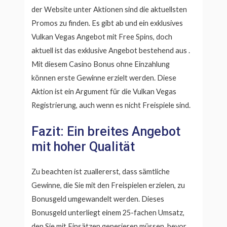
der Website unter Aktionen sind die aktuellsten
Promos zu finden. Es gibt ab und ein exklusives
Vulkan Vegas Angebot mit Free Spins, doch
aktuell ist das exklusive Angebot bestehend aus .
Mit diesem Casino Bonus ohne Einzahlung
können erste Gewinne erzielt werden. Diese
Aktion ist ein Argument für die Vulkan Vegas
Registrierung, auch wenn es nicht Freispiele sind.
Fazit: Ein breites Angebot
mit hoher Qualität
Zu beachten ist zuallererst, dass sämtliche
Gewinne, die Sie mit den Freispielen erzielen, zu
Bonusgeld umgewandelt werden. Dieses
Bonusgeld unterliegt einem 25-fachen Umsatz,
den Sie mit Einsätzen generieren müssen, bevor