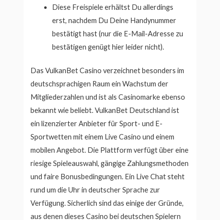
Diese Freispiele erhältst Du allerdings
erst, nachdem Du Deine Handynummer
bestätigt hast (nur die E-Mail-Adresse zu
bestätigen genügt hier leider nicht).
Das VulkanBet Casino verzeichnet besonders im
deutschsprachigen Raum ein Wachstum der
Mitgliederzahlen und ist als Casinomarke ebenso
bekannt wie beliebt. VulkanBet Deutschland ist
ein lizenzierter Anbieter für Sport- und E-
Sportwetten mit einem Live Casino und einem
mobilen Angebot. Die Plattform verfügt über eine
riesige Spieleauswahl, gängige Zahlungsmethoden
und faire Bonusbedingungen. Ein Live Chat steht
rund um die Uhr in deutscher Sprache zur
Verfügung. Sicherlich sind das einige der Gründe,
aus denen dieses Casino bei deutschen Spielern