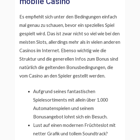
mobile Casino
Es empfiehlt sich unter den Bedingungen einfach
mal genau zu schauen, bevor ein spezielles Spiel
gespielt wird. Das ist zwar nicht so viel wie bei den
meisten Slots, allerdings mehr als in vielen anderen
Casinos im Internet. Ebenso wichtig wie die
Struktur und die generellen Infos zum Bonus sind
natürlich die geltenden Bonusbedingungen, die
vom Casino an den Spieler gestellt werden.
Aufgrund seines fantastischen
Spielesortiments mit allein über 1.000
Automatenspielen und seinem
Bonusangebot lohnt sich ein Besuch.
Lust auf einen modernen Früchteslot mit
netter Grafik und tollem Soundtrack?