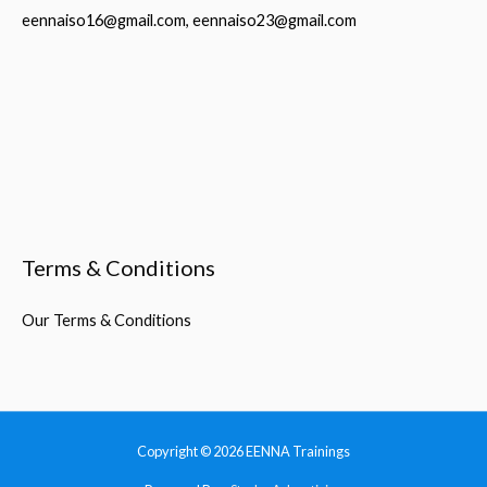
eennaiso16@gmail.com, eennaiso23@gmail.com
Terms & Conditions
Our Terms & Conditions
Copyright © 2026
EENNA Trainings