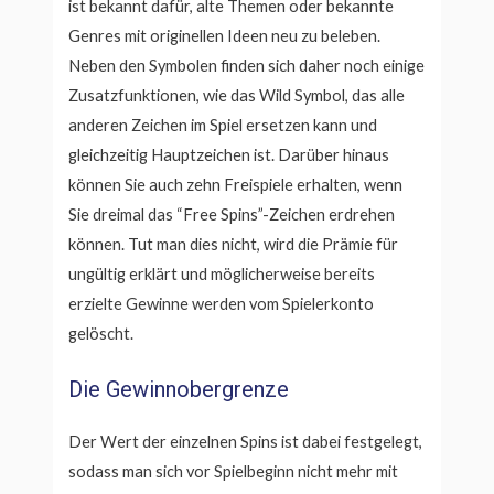
ist bekannt dafür, alte Themen oder bekannte
Genres mit originellen Ideen neu zu beleben.
Neben den Symbolen finden sich daher noch einige
Zusatzfunktionen, wie das Wild Symbol, das alle
anderen Zeichen im Spiel ersetzen kann und
gleichzeitig Hauptzeichen ist. Darüber hinaus
können Sie auch zehn Freispiele erhalten, wenn
Sie dreimal das “Free Spins”-Zeichen erdrehen
können. Tut man dies nicht, wird die Prämie für
ungültig erklärt und möglicherweise bereits
erzielte Gewinne werden vom Spielerkonto
gelöscht.
Die Gewinnobergrenze
Der Wert der einzelnen Spins ist dabei festgelegt,
sodass man sich vor Spielbeginn nicht mehr mit