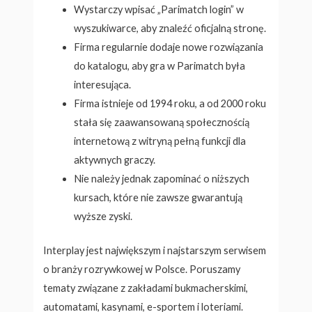
Wystarczy wpisać „Parimatch login” w
wyszukiwarce, aby znaleźć oficjalną stronę.
Firma regularnie dodaje nowe rozwiązania
do katalogu, aby gra w Parimatch była
interesująca.
Firma istnieje od 1994 roku, a od 2000 roku
stała się zaawansowaną społecznością
internetową z witryną pełną funkcji dla
aktywnych graczy.
Nie należy jednak zapominać o niższych
kursach, które nie zawsze gwarantują
wyższe zyski.
Interplay jest największym i najstarszym serwisem
o branży rozrywkowej w Polsce. Poruszamy
tematy związane z zakładami bukmacherskimi,
automatami, kasynami, e-sportem i loteriami.