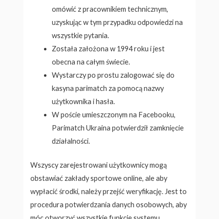
omówić z pracownikiem technicznym,
uzyskując w tym przypadku odpowiedzi na
wszystkie pytania.
Została założona w 1994 roku i jest
obecna na całym świecie.
Wystarczy po prostu zalogować się do
kasyna parimatch za pomocą nazwy
użytkownika i hasła.
W poście umieszczonym na Facebooku,
Parimatch Ukraina potwierdził zamknięcie
działalności.
Wszyscy zarejestrowani użytkownicy mogą
obstawiać zakłady sportowe online, ale aby
wypłacić środki, należy przejść weryfikację. Jest to
procedura potwierdzania danych osobowych, aby
móc otworzyć wszystkie funkcje systemu