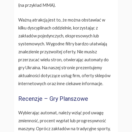
(na przykład MMA).
Ważną atrakcją jest to, że można obstawiać w
kilku dyscyplinach oddzielnie, korzystając z
zakładów pojedynczych, ekspresowych lub
systemowych. Wygodne filtry bardzo ułatwiają
znalezienie przyzwoitej oferty. Nie musisz
przerzucać wielu stron, otwierając automaty do
gry Ukraina. Na naszej stronie prezentujemy
aktualności dotyczące usług firm, oferty sklepów
internetowych oraz inne ciekawe informacje.
Recenzje – Gry Planszowe
Wybierając automat, należy wziąć pod uwagę
zmienność, procent wypłat lub progresywność
maszyny. Oprócz zakładów na tradycyjne sporty,