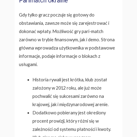
Parimatch Ukraine
Gdy tylko gracz poczuje się gotowy do
obstawiania, zawsze może się zarejestrować i
dokonać wpłaty. Możliwość gry pari-match
zarówno w trybie finansowym, jak i demo. Strona
główna wprowadza użytkownika w podstawowe
informacje, podaje informacje o blokach z
usługami.
Historia rywali jest krótka, klub został
założony w 2012 roku, ale już może
pochwalić się sukcesami zarówno na
krajowej, jak i międzynarodowej arenie.
Dodatkowo pobierany jest określony
procent prowizji, który różni się w
zależności od systemu płatności i kwoty.