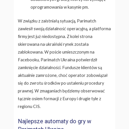
oprogramowania w kasynie pm.
W związku z zaistniałą sytuacją, Parimatch
zawiesił swoją działalność operacyjną, a platforma
firmy jest już niedostępna. Z kolei strona
skierowana na ukraiński rynek została
zablokowana. W poście umieszczonym na
Facebooku, Parimatch Ukraina potwierdził
zamknięcie działalności. Fundusze klientów są
aktualnie zamrożone, choć operator zobowiązał
się do zwrotu środków po ustaleniu procedury
prawnej. W zmaganiach będziemy obserwować
łącznie osiem formacji z Europy i drugie tyle z
regionu CIS.
Najlepsze automaty do gry w