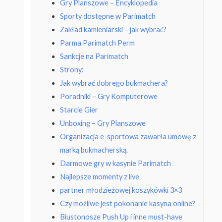
Gry Planszowe – Encyklopedia
Sporty dostępne w Parimatch
Zakład kamieniarski – jak wybrać?
Parma Parimatch Perm
Sankcje na Parimatch
Strony:
Jak wybrać dobrego bukmachera?
Poradniki – Gry Komputerowe
Starcie Gier
Unboxing – Gry Planszowe
Organizacja e-sportowa zawarła umowę z
marką bukmacherską.
Darmowe gry w kasynie Parimatch
Najlepsze momenty z live
partner młodzieżowej koszykówki 3×3
Czy możliwe jest pokonanie kasyna online?
Biustonosze Push Up i inne must-have