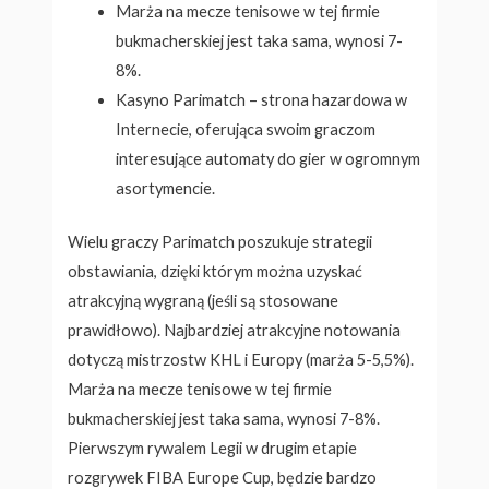
Marża na mecze tenisowe w tej firmie
bukmacherskiej jest taka sama, wynosi 7-
8%.
Kasyno Parimatch – strona hazardowa w
Internecie, oferująca swoim graczom
interesujące automaty do gier w ogromnym
asortymencie.
Wielu graczy Parimatch poszukuje strategii
obstawiania, dzięki którym można uzyskać
atrakcyjną wygraną (jeśli są stosowane
prawidłowo). Najbardziej atrakcyjne notowania
dotyczą mistrzostw KHL i Europy (marża 5-5,5%).
Marża na mecze tenisowe w tej firmie
bukmacherskiej jest taka sama, wynosi 7-8%.
Pierwszym rywalem Legii w drugim etapie
rozgrywek FIBA Europe Cup, będzie bardzo