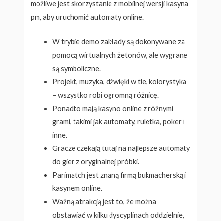
możliwe jest skorzystanie z mobilnej wersji kasyna
pm, aby uruchomić automaty online.
W trybie demo zakłady są dokonywane za
pomocą wirtualnych żetonów, ale wygrane
są symboliczne.
Projekt, muzyka, dźwięki w tle, kolorystyka
– wszystko robi ogromną różnicę.
Ponadto mają kasyno online z różnymi
grami, takimi jak automaty, ruletka, poker i
inne.
Gracze czekają tutaj na najlepsze automaty
do gier z oryginalnej próbki.
Parimatch jest znaną firmą bukmacherską i
kasynem online.
Ważną atrakcją jest to, że można
obstawiać w kilku dyscyplinach oddzielnie,