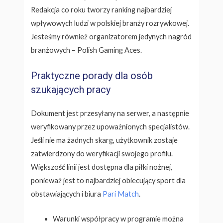
Redakcja co roku tworzy ranking najbardziej
wpływowych ludzi w polskiej branży rozrywkowej.
Jesteśmy również organizatorem jedynych nagród
branżowych – Polish Gaming Aces.
Praktyczne porady dla osób
szukających pracy
Dokument jest przesyłany na serwer, a następnie
weryfikowany przez upoważnionych specjalistów.
Jeśli nie ma żadnych skarg, użytkownik zostaje
zatwierdzony do weryfikacji swojego profilu.
Większość linii jest dostępna dla piłki nożnej,
ponieważ jest to najbardziej obiecujący sport dla
obstawiających i biura
Pari Match
.
Warunki współpracy w programie można