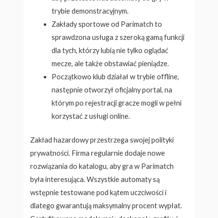
trybie demonstracyjnym.
Zakłady sportowe od Parimatch to
sprawdzona usługa z szeroką gamą funkcji
dla tych, którzy lubią nie tylko oglądać
mecze, ale także obstawiać pieniądze.
Początkowo klub działał w trybie offline,
następnie otworzył oficjalny portal, na
którym po rejestracji gracze mogli w pełni
korzystać z usługi online.
Zakład hazardowy przestrzega swojej polityki
prywatności. Firma regularnie dodaje nowe
rozwiązania do katalogu, aby gra w Parimatch
była interesująca. Wszystkie automaty są
wstępnie testowane pod kątem uczciwości i
dlatego gwarantują maksymalny procent wypłat.