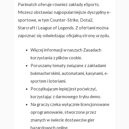
Parimatch oferuje również zakłady eSports.
Możesz obstawiać najpopularniejsze dyscypliny e-
sportowe, w tym Counter-Strike, Dota2,
Starcraft i League of Legends. Z ofertami można
zapoznać się odwiedzając oficjalną stronę urzędu.
Więcej informacji w naszych Zasadach
korzystania z plików cookie.
Poruszamy tematy związane z zakładami
bukmacherskimi, automatami, kasynami, e-
sportem i loteriami.
Początkującym lepiej jest poćwiczyć,
korzystając z darmowego trybu demo.
Na graczy czeka wyłącznie licencjonowane
oprogramowanie, stworzone przez
znanych w świecie dostawców gier
hazardowych online.