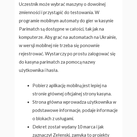
Uczestnik może wybrać maszyny o dowolnej
zmienności i przystąpić do testowania. W
programie mobilnym automaty do gier w kasynie
Parimatch są dostępne w całości, tak jak na
komputerze. Aby grać na automatach na Ukrainie,
w wersji mobilnej nie trzeba się ponownie
rejestrować. Wystarczy po prostu zalogować się
do kasyna parimatch za pomocą nazwy
użytkownika i hasła.
Pobierz aplikację mobilną jest lepiej na
stronie głównej oficjalnej strony kasyna.
Strona główna wprowadza użytkownika w
podstawowe informacje, podaje informacje
o blokach z usługami.
Dekret został wydany 10 marca i jak
zaznaczył Zełenski, zamyka to projekty