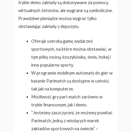
trybie demo zakłady są dokonywane za pomocą
wirtualnych żetonów, ale wygrane są symboliczne.
Prawdziwe pieniądze można wygrać tylko
obstawiając zakłady z depozytu.
Oferuje szeroką gamę wydarzeń
sportowych, na które można obstawiać, w
tym piłkę nożną, koszykówkę, tenis, hokej i
inne popularne sporty.
W programie mobilnym automaty do gier w
kasynie Parimatch są dostępne w całości,
tak jak na komputerze.
Możliwość gry pari-match zarówno w
trybie finansowym, jak i demo.
“Jesteśmy zaszczyceni, że możemy powitać
Parimatch, jedną z wiodących marek
zakładów sportowych na świecie” –