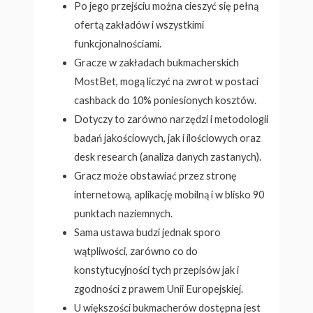
Po jego przejściu można cieszyć się pełną
ofertą zakładów i wszystkimi
funkcjonalnościami.
Gracze w zakładach bukmacherskich
MostBet, mogą liczyć na zwrot w postaci
cashback do 10% poniesionych kosztów.
Dotyczy to zarówno narzędzi i metodologii
badań jakościowych, jak i ilościowych oraz
desk research (analiza danych zastanych).
Gracz może obstawiać przez stronę
internetową, aplikację mobilną i w blisko 90
punktach naziemnych.
Sama ustawa budzi jednak sporo
wątpliwości, zarówno co do
konstytucyjności tych przepisów jak i
zgodności z prawem Unii Europejskiej.
U większości bukmacherów dostępna jest