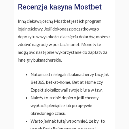
Recenzja kasyna Mostbet
Inną ciekawą cechą Mostbet jest ich program
lojalnościowy. Jeśli dokonasz początkowego
depozytu w wysokości dziesięciu dolarów, możesz
zdobyć nagrodę w postaci monet. Monety te
mogą być następnie wykorzystane do zapłaty za
inne gry bukmacherskie.
Natomiast nielegalni bukmacherzy tacy jak
Bet365, bet-at-home, Bet at Home czy
Expekt zlokalizowali swoje biura w tzw.
Należy to zrobić dopiero jeśli chcemy
wypłacić pieniądze lub po upływie
określonego czasu.
Warto jednak tutaj wspomnieć, że był to
wyrok Sądu Rejonowego, a więc w I