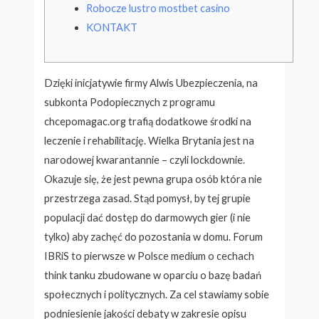
Robocze lustro mostbet casino
KONTAKT
Dzięki inicjatywie firmy Alwis Ubezpieczenia, na
subkonta Podopiecznych z programu
chcepomagac.org trafią dodatkowe środki na
leczenie i rehabilitację. Wielka Brytania jest na
narodowej kwarantannie – czyli lockdownie.
Okazuje się, że jest pewna grupa osób która nie
przestrzega zasad. Stąd pomysł, by tej grupie
populacji dać dostęp do darmowych gier (i nie
tylko) aby zachęć do pozostania w domu. Forum
IBRiS to pierwsze w Polsce medium o cechach
think tanku zbudowane w oparciu o bazę badań
społecznych i politycznych. Za cel stawiamy sobie
podniesienie jakości debaty w zakresie opisu