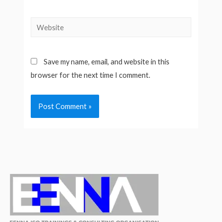
Website
Save my name, email, and website in this
browser for the next time I comment.