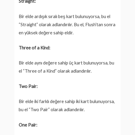
Straight:
Bir elde ardışık sıralı beş kart bulunuyorsa, bu el
“Straight” olarak adlandırılır. Bu el, Flush’tan sonra
en yüksek değere sahip eldir.
Three of a Kind:
Bir elde aynı değere sahip üç kart bulunuyorsa, bu
el “Three of a Kind” olarak adlandırılır.
Two Pair:
Bir elde iki farklı değere sahip iki kart bulunuyorsa,
bu el “Two Pair” olarak adlandırılır.
One Pair: