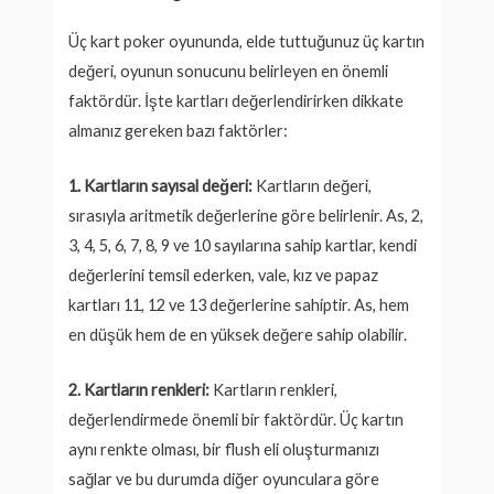
Üç kart poker oyununda, elde tuttuğunuz üç kartın
değeri, oyunun sonucunu belirleyen en önemli
faktördür. İşte kartları değerlendirirken dikkate
almanız gereken bazı faktörler:
1. Kartların sayısal değeri:
Kartların değeri,
sırasıyla aritmetik değerlerine göre belirlenir. As, 2,
3, 4, 5, 6, 7, 8, 9 ve 10 sayılarına sahip kartlar, kendi
değerlerini temsil ederken, vale, kız ve papaz
kartları 11, 12 ve 13 değerlerine sahiptir. As, hem
en düşük hem de en yüksek değere sahip olabilir.
2. Kartların renkleri:
Kartların renkleri,
değerlendirmede önemli bir faktördür. Üç kartın
aynı renkte olması, bir flush eli oluşturmanızı
sağlar ve bu durumda diğer oyunculara göre