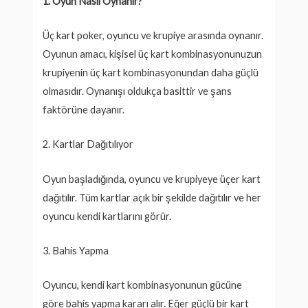
1. Oyun Nasıl Oynanır?
Üç kart poker, oyuncu ve krupiye arasında oynanır.
Oyunun amacı, kişisel üç kart kombinasyonunuzun
krupiyenin üç kart kombinasyonundan daha güçlü
olmasıdır. Oynanışı oldukça basittir ve şans
faktörüne dayanır.
2. Kartlar Dağıtılıyor
Oyun başladığında, oyuncu ve krupiyeye üçer kart
dağıtılır. Tüm kartlar açık bir şekilde dağıtılır ve her
oyuncu kendi kartlarını görür.
3. Bahis Yapma
Oyuncu, kendi kart kombinasyonunun gücüne
göre bahis yapma kararı alır. Eğer güçlü bir kart