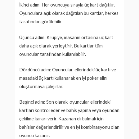
İkinci adım: Her oyuncuya sırayla üç kart dağıtılır.
Oyunculara açık olarak dağıtılan bu kartlar, herkes
tarafından görülebilir.
Üçüncü adım: Krupiye, masanın ortasına üç kart
daha açık olarak yerleştirir. Bu kartlar tüm
oyuncular tarafından kullanılabilir.
Dördüncü adım: Oyuncular, ellerindeki üç kartı ve
masadaki üç kartı kullanarak en iyi poker elini
oluşturmaya çalışırlar.
Beşinci adım: Son olarak, oyuncular ellerindeki
kartları kontrol eder ve bahis yapma veya oyundan
çekilme kararı verir. Kazanan eli bulmak için
bahisler değerlendirilir ve en iyi kombinasyonu olan
oyuncu kazanır.