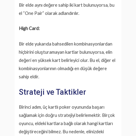
Bir elde aynı değere sahip iki kart bulunuyorsa, bu
el “One Pair” olarak adlandırılır.
High Card:
Bir elde yukarıda bahsedilen kombinasyonlardan
hiçbirini oluşturamayan kartlar bulunuyorsa, elin
değeri en yüksek kart belirleyici olur. Bu el, diğer el
kombinasyonlarının olmadığı en düşük değere
sahip eldir.
Strateji ve Taktikler
Birinci adım, üç kartlı poker oyununda başarı
sağlamak için doğru stratejiyi belirlemektir. Birçok
oyuncu, eldeki kartlara bağlı olarak hangi kartları
değiştireceğini bilmez. Bu nedenle, elinizdeki