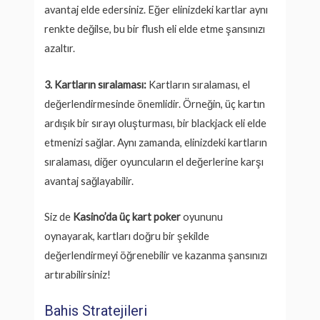
avantaj elde edersiniz. Eğer elinizdeki kartlar aynı
renkte değilse, bu bir flush eli elde etme şansınızı
azaltır.
3. Kartların sıralaması:
Kartların sıralaması, el
değerlendirmesinde önemlidir. Örneğin, üç kartın
ardışık bir sırayı oluşturması, bir blackjack eli elde
etmenizi sağlar. Aynı zamanda, elinizdeki kartların
sıralaması, diğer oyuncuların el değerlerine karşı
avantaj sağlayabilir.
Siz de
Kasino’da üç kart poker
oyununu
oynayarak, kartları doğru bir şekilde
değerlendirmeyi öğrenebilir ve kazanma şansınızı
artırabilirsiniz!
Bahis Stratejileri