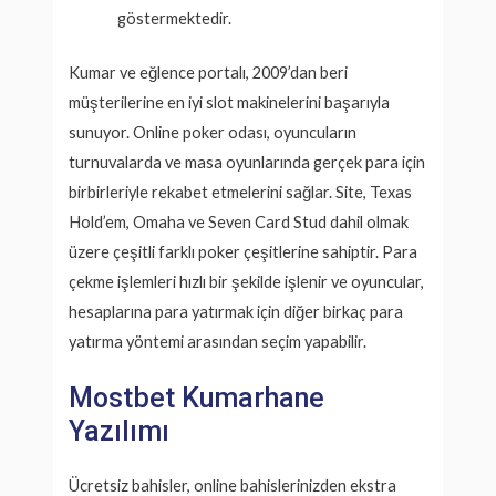
göstermektedir.
Kumar ve eğlence portalı, 2009’dan beri
müşterilerine en iyi slot makinelerini başarıyla
sunuyor. Online poker odası, oyuncuların
turnuvalarda ve masa oyunlarında gerçek para için
birbirleriyle rekabet etmelerini sağlar. Site, Texas
Hold’em, Omaha ve Seven Card Stud dahil olmak
üzere çeşitli farklı poker çeşitlerine sahiptir. Para
çekme işlemleri hızlı bir şekilde işlenir ve oyuncular,
hesaplarına para yatırmak için diğer birkaç para
yatırma yöntemi arasından seçim yapabilir.
Mostbet Kumarhane
Yazılımı
Ücretsiz bahisler, online bahislerinizden ekstra