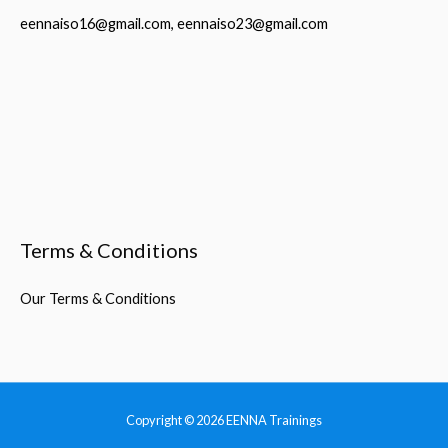
eennaiso16@gmail.com, eennaiso23@gmail.com
Terms & Conditions
Our Terms & Conditions
Copyright © 2026
EENNA Trainings