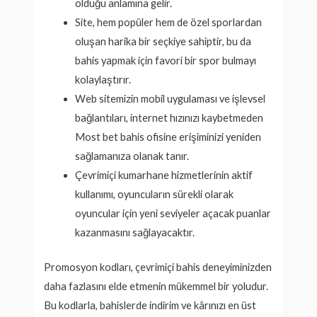
olduğu anlamına gelir.
Site, hem popüler hem de özel sporlardan
oluşan harika bir seçkiye sahiptir, bu da
bahis yapmak için favori bir spor bulmayı
kolaylaştırır.
Web sitemizin mobil uygulaması ve işlevsel
bağlantıları, internet hızınızı kaybetmeden
Most bet bahis ofisine erişiminizi yeniden
sağlamanıza olanak tanır.
Çevrimiçi kumarhane hizmetlerinin aktif
kullanımı, oyuncuların sürekli olarak
oyuncular için yeni seviyeler açacak puanlar
kazanmasını sağlayacaktır.
Promosyon kodları, çevrimiçi bahis deneyiminizden
daha fazlasını elde etmenin mükemmel bir yoludur.
Bu kodlarla, bahislerde indirim ve kârınızı en üst