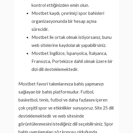
kontrol ettiğinizden emin olun.
Mostbet kaydı, çevrimiçi spor bahisleri
organizasyonunda bir hesap açma
sürecidir.
Mostbet ile ortak olmak istiyorsanız, bunu
web sitelerine kaydolarak yapabilirsiniz.
Mostbet İngilizce, İspanyolca, İtalyanca,
Fransızca, Portekizce dahil olmak üzere bir
dizi dili desteklemektedir.
Mostbet favori takımlarınıza bahis yapmanızı
sağlayan bir bahis platformudur. Futbol,
basketbol, tenis, futbol ve daha fazlasını içeren
çok çeşitli spor ve etkinlikler sunuyoruz. Site 25 dili
desteklemektedir ve web sitesinde
görüntülenmesini istediğiniz dili seçebilirsiniz. Spor
bahis uygulamaları söz konusu olduğunda