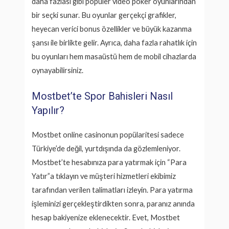
daha fazlası gibi popüler video poker oyunlarından
bir seçki sunar. Bu oyunlar gerçekçi grafikler,
heyecan verici bonus özellikler ve büyük kazanma
şansı ile birlikte gelir. Ayrıca, daha fazla rahatlık için
bu oyunları hem masaüstü hem de mobil cihazlarda
oynayabilirsiniz.
Mostbet’te Spor Bahisleri Nasıl
Yapılır?
Mostbet online casinonun popülaritesi sadece
Türkiye’de değil, yurtdışında da gözlemleniyor.
Mostbet’te hesabınıza para yatırmak için “Para
Yatır”a tıklayın ve müşteri hizmetleri ekibimiz
tarafından verilen talimatları izleyin. Para yatırma
işleminizi gerçekleştirdikten sonra, paranız anında
hesap bakiyenize eklenecektir. Evet, Mostbet