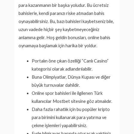
para kazanmanın bir başka yoludur. Bu ücretsiz
bahislerle, kendi paranızı riske atmadan bahis
oynayabilirsiniz. Bu, bazı bahisleri kaybetseniz bile,
uzun vadede hiçbir şey kaybetmeyeceğiniz
anlamına gelir. Hoş geldin bonusları, online bahis
oynamaya başlamak için harika bir yoldur.
Portalın öne çıkan özelliği “Canlı Casino”
kategorisi olarak adlandırılabilir.
Buna Olimpiyatlar, Dünya Kupası ve diğer
büyük turnuvalar dahildir.
Online spor bahisleri ile ilgilenen Türk
kullanıcılar Mostbet sitesine göz atmalıdır.
Daha fazla rahatlık için bu popüler kripto
para birimini kullanarak para yatırma ve
çekme işlemleri yapabilirsiniz.
Evde bilgisayar başında oturacak vaktiniz