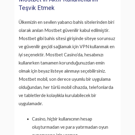
Teşvik Etmek
Ülkemizin en sevilen yabancı bahis sitelerinden biri
olarak anılan Mostbet güvenilir kabul edilmiştir.
Mostbet gibi bahis sitesi girişinde siteye sorunsuz
ve güvenilir geçidi sağlamak için VPN kullanmak en
iyi seçenektir. Mostbet Casino’da, hesabınızı
kullanırken tamamen korunduğunuzdan emin
olmak için beyaz listeye alınmayı seçebilirsiniz.
Mostbet mobil, son derece uyumlu bir uygulama
olduğundan, her türlü mobil cihazda, telefonlarda
ve tabletlerde kolaylıkla kurulabilecek bir
uygulamadır.
Casino, hiçbir kullanıcının hesap
oluşturmadan ve para yatırmadan oyun