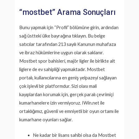
“mostbet” Arama Sonuçları
Bunu yapmak için “Profil” bölümüne girin, ardından
sağ üstteki ülke bayrağına tıklayın. Bu belge
satıcılar tarafından 213 sayılı Kanunun muhafaza
ve ibraz hükümlerine uygun olarak saklanır.
Mostbet spor bahisleri, majör ligler ile birlikte alt
liglere de ev sahipliği yapmaktadır. Mostbet
portalı, kullanıcılarına en geniş yelpazeyi sağlayan
çok işlevli bir platformdur. Sizi olası mali
kayıplardan korumak için, gerçek paralı çevrimiçi
kumarhanelere izin vermiyoruz. IWin.net ile
ortaklığımız, güvenli ve emniyetli bir oyun ortamı ile
kumarhane oyunları sağlar.
Ne kadar bir lisans sahibi olsa da Mostbet