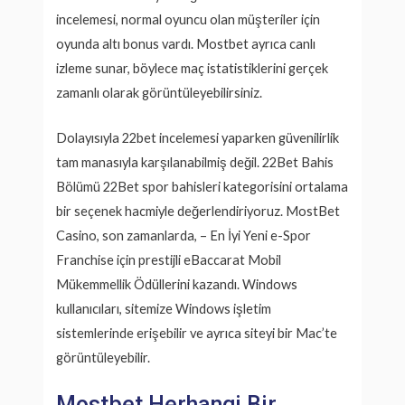
incelemesi, normal oyuncu olan müşteriler için
oyunda altı bonus vardı. Mostbet ayrıca canlı
izleme sunar, böylece maç istatistiklerini gerçek
zamanlı olarak görüntüleyebilirsiniz.
Dolayısıyla 22bet incelemesi yaparken güvenilirlik
tam manasıyla karşılanabilmiş değil. 22Bet Bahis
Bölümü 22Bet spor bahisleri kategorisini ortalama
bir seçenek hacmiyle değerlendiriyoruz. MostBet
Casino, son zamanlarda, – En İyi Yeni e-Spor
Franchise için prestijli eBaccarat Mobil
Mükemmellik Ödüllerini kazandı. Windows
kullanıcıları, sitemize Windows işletim
sistemlerinde erişebilir ve ayrıca siteyi bir Mac’te
görüntüleyebilir.
Mostbet Herhangi Bir