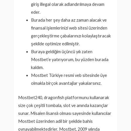
giriş illegal olarak adlandırılmaya devam
eder.
Burada her şey daha az zaman alacak ve
finansal işlemlerinizi web sitesi üzerinden
gerçekleştirme çabalarınızı kolaylaştıracak
şekilde optimize edilmiştir.
Buraya geldiğim üçüncü yılı zaten
Mostbet’e yatırıyorum, bu yüzden burada
kaldım.
Mostbet Türkiye resmi veb sitesinde üye
olmakla birçok avantajlar yakalarsınız.
Mostbet240, dragonfish platformunu kullanarak
size çok çeşitli tombala, slot ve anında kazançlar
sunar. Misalen lisanslı olması sayesinde kullanıcılar
Mostbet üzerinden adil bir şekilde bahis
oynayabilmektedirler. Mostbet, 2009 yılında