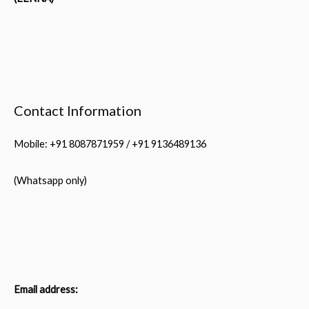
Contact Information
Mobile: +91 8087871959 / +91 9136489136
(Whatsapp only)
Email address: