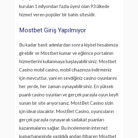
kurulan 1 milyondan fazla üyesi olan 93 ülkede
hizmet veren popüler bir bahis sitesidir.
Mostbet Giriş Yapılmıyor
Bu kadar basit adımlardan sonra kişisel hesabınıza
girebilir ve Mostbet kumar ve eğlence portalının
hizmetlerini kullanmaya başlayabilirsiniz. Mostbet
Casino mobil casino, mobil cihazınıza indirmeniz
için mevcuttur, yani en sevdiğiniz casino oyunlarını
her yerde, her zaman oynayabilirsiniz. En yüksek
puanlı casino oyunları ve gerçek parayla oyun keyfi
sunan bir site arıyorsanız, MostBet Casino sizin
için ideal olacaktır. MostBet Casino, oyuncuların
gerçek parayla oynayarak sadakat puanları
kazanmalarını sağlar. Bu incelemenin internet
kumarhanesinde yazıldığı andan itibaren Mostbet