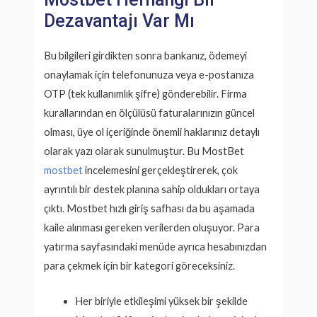
Dezavantajı Var Mı
Bu bilgileri girdikten sonra bankanız, ödemeyi
onaylamak için telefonunuza veya e-postanıza
OTP (tek kullanımlık şifre) gönderebilir. Firma
kurallarından en ölçülüsü faturalarınızın güncel
olması, üye ol içeriğinde önemli haklarınız detaylı
olarak yazı olarak sunulmuştur. Bu MostBet
mostbet
incelemesini gerçekleştirerek, çok
ayrıntılı bir destek planına sahip oldukları ortaya
çıktı. Mostbet hızlı giriş safhası da bu aşamada
kaile alınması gereken verilerden oluşuyor. Para
yatırma sayfasındaki menüde ayrıca hesabınızdan
para çekmek için bir kategori göreceksiniz.
Her biriyle etkileşimi yüksek bir şekilde