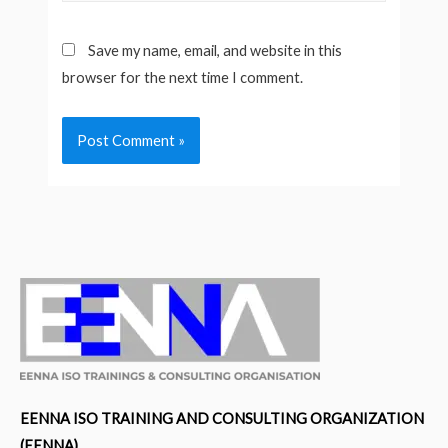
Save my name, email, and website in this
browser for the next time I comment.
EENNA ISO TRAINING AND CONSULTING ORGANIZATION
(EENNA)