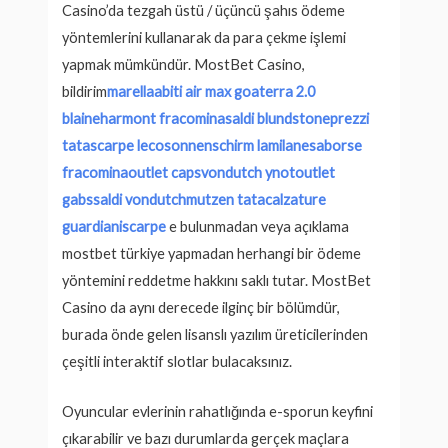
Casino’da tezgah üstü / üçüncü şahıs ödeme
yöntemlerini kullanarak da para çekme işlemi
yapmak mümkündür. MostBet Casino,
bildirim
marellaabiti
air max goaterra 2.0
blaineharmont
fracominasaldi
blundstoneprezzi
tatascarpe
lecosonnenschirm
lamilanesaborse
fracominaoutlet
capsvondutch
ynotoutlet
gabssaldi
vondutchmutzen
tatacalzature
guardianiscarpe
e bulunmadan veya açıklama
mostbet türkiye yapmadan herhangi bir ödeme
yöntemini reddetme hakkını saklı tutar. MostBet
Casino da aynı derecede ilginç bir bölümdür,
burada önde gelen lisanslı yazılım üreticilerinden
çeşitli interaktif slotlar bulacaksınız.
Oyuncular evlerinin rahatlığında e-sporun keyfini
çıkarabilir ve bazı durumlarda gerçek maçlara