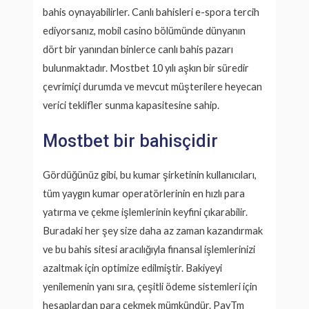
bahis oynayabilirler. Canlı bahisleri e-spora tercih
ediyorsanız, mobil casino bölümünde dünyanın
dört bir yanından binlerce canlı bahis pazarı
bulunmaktadır. Mostbet 10 yılı aşkın bir süredir
çevrimiçi durumda ve mevcut müşterilere heyecan
verici teklifler sunma kapasitesine sahip.
Mostbet bir bahisçidir
Gördüğünüz gibi, bu kumar şirketinin kullanıcıları,
tüm yaygın kumar operatörlerinin en hızlı para
yatırma ve çekme işlemlerinin keyfini çıkarabilir.
Buradaki her şey size daha az zaman kazandırmak
ve bu bahis sitesi aracılığıyla finansal işlemlerinizi
azaltmak için optimize edilmiştir. Bakiyeyi
yenilemenin yanı sıra, çeşitli ödeme sistemleri için
hesaplardan para çekmek mümkündür. PayTm