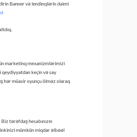
irin Banner və lendinqlərin daimi
et
ltdıq.
çün marketinq mexanizmlərimizi
i qeydiyyatdan keçin və say
muş hər müasir oyunçu ölməz olaraq
 Biz tərəfdaş hesabınızın
linkinizi mümkün miqdar əlbəəl