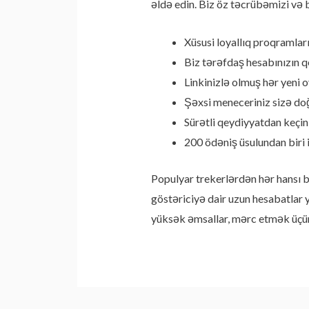
əldə edin. Biz öz təcrübəmizi və 
Xüsusi loyallıq proqramlar
Biz tərəfdaş hesabınızın 
Linkinizlə olmuş hər yeni 
Şəxsi meneceriniz sizə do
Sürətli qeydiyyatdan keçin
200 ödəniş üsulundan biri i
Populyar trekerlərdən hər hansı bi
göstəriciyə dair uzun hesabatlar 
yüksək əmsallar, mərc etmək üçün 