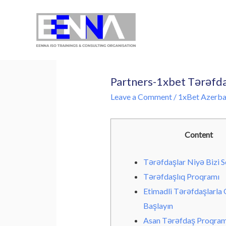
EENNA Trainings
Partners-1xbet Tərəfd
Leave a Comment
/
1xBet Azerba
Content
Tərəfdaşlar Niyə Bizi S
Tərəfdaşlıq Proqramı
Etimadli Tərəfdaşlarl
Başlayın
Asan Tərəfdaş Proqram