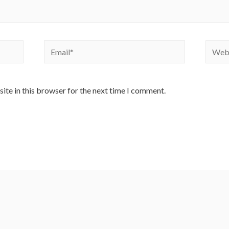
Email*
Websi
ite in this browser for the next time I comment.