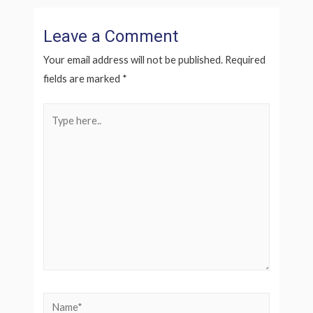
Leave a Comment
Your email address will not be published.
Required
fields are marked
*
Type
here..
Name*