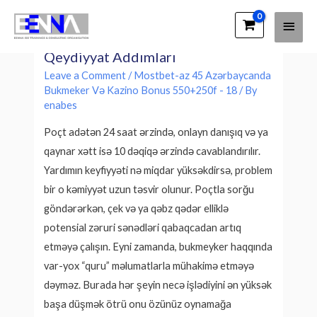
Main
EENNA Trainings
Mosbet Qeydiyyat Azerbaycan
Men
Qeydiyyat Addımları
Leave a Comment
/
Mostbet-az 45 Azərbaycanda
Bukmeker Və Kazino Bonus 550+250f - 18
/ By
enabes
Poçt adətən 24 saat ərzində, onlayn danışıq və ya
qaynar xətt isə 10 dəqiqə ərzində cavablandırılır.
Yardımın keyfiyyəti nə miqdar yüksəkdirsə, problem
bir o kəmiyyət uzun təsvir olunur. Poçtla sorğu
göndərərkən, çek və ya qəbz qədər elliklə
potensial zəruri sənədləri qabaqcadan artıq
etməyə çalışın. Eyni zamanda, bukmeyker haqqında
var-yox “quru” məlumatlarla mühakimə etməyə
dəyməz. Burada hər şeyin necə işlədiyini ən yüksək
başa düşmək ötrü onu özünüz oynamağa