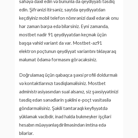
sahəyə daxil edin və bununla da qeydiyyatı təsdiq
edin. Şifrənizi itirsəniz, saytda qeydiyyatdan
keçdiyiniz mobil telefon nömrənizi daxil edərək onu
hər zaman bərpa edə bilərsiniz. Eyni zamanda,
mostbet nadir 91 qeydiyyatdan keçmək üçün
başqa vahid variant da var. Mostbet-az91
elektron poçtunun qeydiyyat variantını tıklayaraq
məlumat ödəmə formasını görəcəksiniz.
Doğrulamaq üçün qabaqca şəxsi profili doldurmalı
və kontaktlarınızı təsdiqləməlisiniz. Mostbet
administrasiyasından sual alsanız, siz şəxsiyyətinizi
təsdiq edən sənədlərin şəklini e-poçt vasitəsilə
göndərməlisiniz. Şəkili təmtəraqlı keyfiyyətdə
yükləmək vacibdir, inad halda bukmeyker işçiləri
hesabın müəyyənləşdirilməsindən imtina edə
bilərlər.