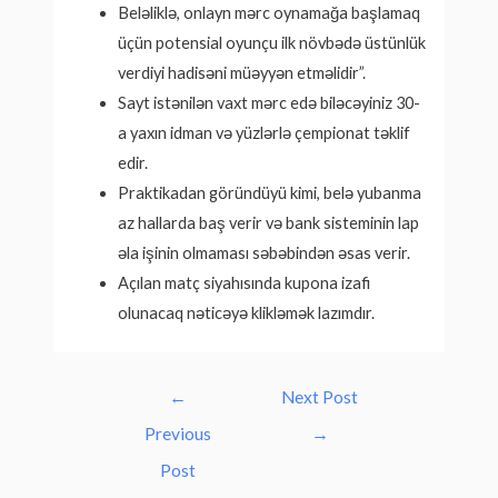
Beləliklə, onlayn mərc oynamağa başlamaq
üçün potensial oyunçu ilk növbədə üstünlük
verdiyi hadisəni müəyyən etməlidir”.
Sayt istənilən vaxt mərc edə biləcəyiniz 30-
a yaxın idman və yüzlərlə çempionat təklif
edir.
Praktikadan göründüyü kimi, belə yubanma
az hallarda baş verir və bank sisteminin lap
əla işinin olmaması səbəbindən əsas verir.
Açılan matç siyahısında kupona izafi
olunacaq nəticəyə klikləmək lazımdır.
Post
←
Next Post
navigation
Previous
→
Post