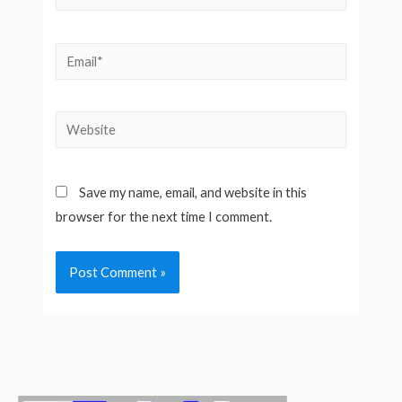
Email*
Website
Save my name, email, and website in this
browser for the next time I comment.