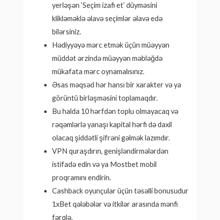
yerləşən ‘Seçim izafi et’ düyməsini
klikləməklə əlavə seçimlər əlavə edə
bilərsiniz.
Hədiyyəyə mərc etmək üçün müəyyən
müddət ərzində müəyyən məbləğdə
mükafata mərc oynamalısınız.
Əsas məqsəd hər hansı bir xarakter və ya
görüntü birləşməsini toplamaqdır.
Bu halda 10 hərfdən toplu olmayacaq və
rəqəmlərlə yanaşı kapital hərfi də daxil
olacaq şiddətli şifrəni gəlmək lazımdır.
VPN quraşdırın, genişləndirmələrdən
istifadə edin və ya Mostbet mobil
proqramını endirin.
Cashback oyunçular üçün təsəlli bonusudur
1xBet qələbələr və itkilər arasında mənfi
fərqlə.