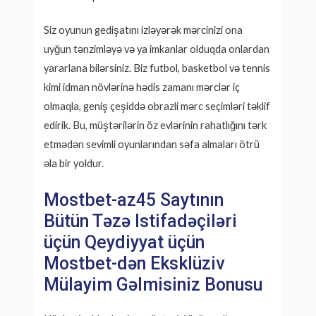
Siz oyunun gedişatını izləyərək mərcinizi ona
uyğun tənzimləyə və ya imkanlar olduqda onlardan
yararlana bilərsiniz. Biz futbol, ​​basketbol və tennis
kimi idman növlərinə hədis zamanı mərclər iç
olmaqla, geniş çeşiddə obrazli mərc seçimləri təklif
edirik. Bu, müştərilərin öz evlərinin rahatlığını tərk
etmədən sevimli oyunlarından səfa almaları ötrü
əla bir yoldur.
Mostbet-az45 Saytının
Bütün Təzə Istifadəçiləri
üçün Qeydiyyat üçün
Mostbet-dən Eksklüziv
Mülayim Gəlmisiniz Bonusu