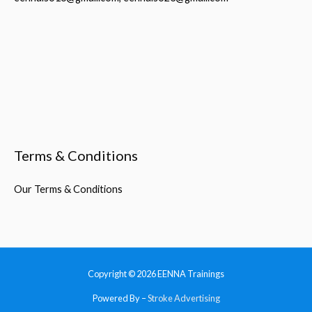
Terms & Conditions
Our Terms & Conditions
Copyright © 2026
EENNA Trainings
Powered By –
Stroke Advertising