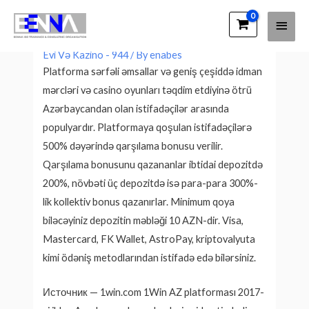
Main
EENNA Trainings
Leave a Comment
/
Azərbaycanda Onlayn Mərc
Men
Evi Və Kazino - 944
/ By
enabes
Platforma sərfəli əmsallar və geniş çeşiddə idman
mərcləri və casino oyunları təqdim etdiyinə ötrü
Azərbaycandan olan istifadəçilər arasında
populyardır. Platformaya qoşulan istifadəçilərə
500% dəyərində qarşılama bonusu verilir.
Qarşılama bonusunu qazananlar ibtidai depozitdə
200%, növbəti üç depozitdə isə para-para 300%-
lik kollektiv bonus qazanırlar. Minimum qoya
biləcəyiniz depozitin məbləği 10 AZN-dir. Visa,
Mastercard, FK Wallet, AstroPay, kriptovalyuta
kimi ödəniş metodlarından istifadə edə bilərsiniz.
Источник — 1win.com 1Win AZ platforması 2017-