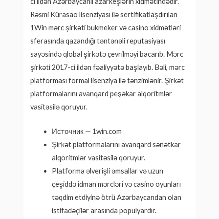
ci ildən Azərbaycanlı azarkeşlərin xidmətindədir.
Rəsmi Kürasao lisenziyası ilə sertifikatlaşdırılan
1Win mərc şirkəti bukmeker və casino xidmətləri
sferasında qazandığı təntənəli reputasiyası
sayəsində qlobal şirkətə çevrilməyi bacarıb. Mərc
şirkəti 2017-ci ildən fəaliyyətə başlayıb. Bəli, mərc
platforması formal lisenziya ilə tənzimlənir. Şirkət
platformalarını avanqard peşəkar alqoritmlər
vasitəsilə qoruyur.
Источник — 1win.com
Şirkət platformalarını avanqard sənətkar
alqoritmlər vasitəsilə qoruyur.
Platforma əlverişli əmsallar və uzun
çeşiddə idman mərcləri və casino oyunları
təqdim etdiyinə ötrü Azərbaycandan olan
istifadəçilər arasında populyardır.