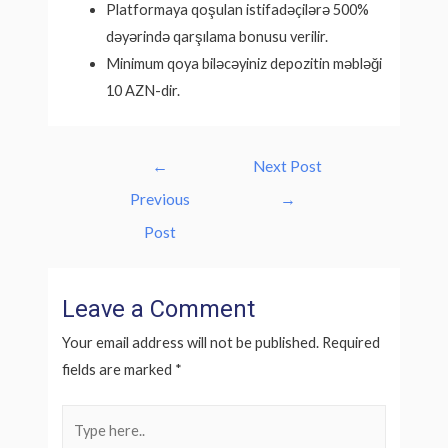
Platformaya qoşulan istifadəçilərə 500%
dəyərində qarşılama bonusu verilir.
Minimum qoya biləcəyiniz depozitin məbləği
10 AZN-dir.
Post
←
Next Post
navigation
Previous
→
Post
Leave a Comment
Your email address will not be published.
Required
fields are marked
*
Type
here..