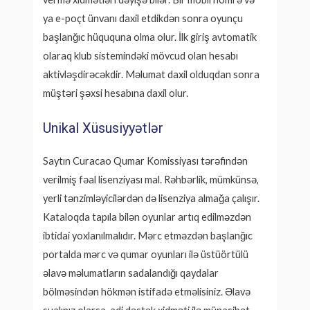
ya e-poçt ünvanı daxil etdikdən sonra oyunçu
başlanğıc hüququna olma olur. İlk giriş avtomatik
olaraq klub sistemindəki mövcud olan hesabı
aktivləşdirəcəkdir. Məlumat daxil olduqdan sonra
müştəri şəxsi hesabına daxil olur.
Unikal Xüsusiyyətlər
Saytın Curacao Qumar Komissiyası tərəfindən
verilmiş fəal lisenziyası mal. Rəhbərlik, mümkünsə,
yerli tənzimləyicilərdən də lisenziya almağa çalışır.
Kataloqda tapıla bilən oyunlar artıq edilməzdən
ibtidai yoxlanılmalıdır. Mərc etməzdən başlanğıc
portalda mərc və qumar oyunları ilə üstüörtülü
əlavə məlumatların sadalandığı qaydalar
bölməsindən hökmən istifadə etməlisiniz. Əlavə