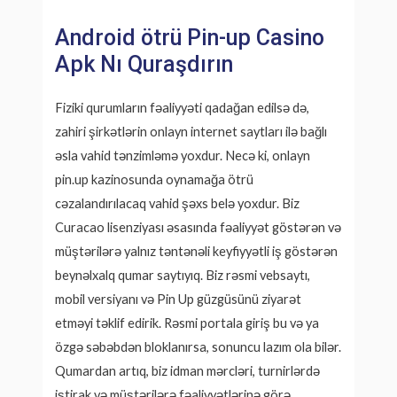
Android ötrü Pin-up Casino
Apk Nı Quraşdırın
Fiziki qurumların fəaliyyəti qadağan edilsə də,
zahiri şirkətlərin onlayn internet saytları ilə bağlı
əsla vahid tənzimləmə yoxdur. Necə ki, onlayn
pin.up kazinosunda oynamağa ötrü
cəzalandırılacaq vahid şəxs belə yoxdur. Biz
Curacao lisenziyası əsasında fəaliyyət göstərən və
müştərilərə yalnız təntənəli keyfiyyətli iş göstərən
beynəlxalq qumar saytıyıq. Biz rəsmi vebsaytı,
mobil versiyanı və Pin Up güzgüsünü ziyarət
etməyi təklif edirik. Rəsmi portala giriş bu və ya
özgə səbəbdən bloklanırsa, sonuncu lazım ola bilər.
Qumardan artıq, biz idman mərcləri, turnirlərdə
iştirak və müştərilərə fəaliyyətlərinə görə