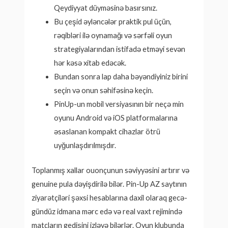
Qeydiyyat düyməsinə basırsınız.
Bu çeşid əyləncələr praktik pul üçün,
rəqibləri ilə oynamağı və sərfəli oyun
strategiyalarından istifadə etməyi sevən
hər kəsə xitab edəcək.
Bundan sonra lap daha bəyəndiyiniz birini
seçin və onun səhifəsinə keçin.
PinUp-un mobil versiyasının bir neçə min
oyunu Android və iOS platformalarına
əsaslanan kompakt cihazlar ötrü
uyğunlaşdırılmışdır.
Toplanmış xallar ouonçunun səviyyəsini artırır və
genuine pula dəyişdirilə bilər. Pin-Up AZ saytının
ziyarətçiləri şəxsi hesablarına daxil olaraq gecə-
gündüz idmana mərc edə və real vaxt rejimində
matçların gedişini izləyə bilərlər. Oyun klubunda