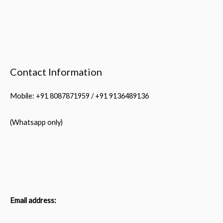
Contact Information
Mobile: +91 8087871959 / +91 9136489136
(Whatsapp only)
Email address: