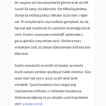
bir maşının əsl xüsusiyyətlərini göstərərək ətraflı
təsviri ilə tanış ola bilərsiniz. Sertifikatlaşdırılmış
slotlarda mütləq pulsuz sikkələr üçün mərc rejimi
var. Provayderlərin sayı fasiləsiz genişlənir, bu da
lap maraqlı oyunlarda öz şansınızı sınamağa macal
verir. Kazino oyunçulara müxtəlif əyləncələrə
gecə-gündüz çıxış imkanı verir. Slotlara mərc
etməkdən izafi, siz idman bölməsindən istifadə edə
bilərsiniz.
Saytın masaüstü və mobil versiyaları arasında
keçid zamanı yenidən qeydiyyat tələb olunmur. Sizə
lazım olan tək şey e-poçt və şifrənizi daxil
etməkdir. Şəxsi hesabınız sizə rəngarəng
vasitələrdən istifadə, o cümlədən hesabınıza
dolanacaq yiğmaq və ya uduşları çıxarmaq imkanı
verir
şeydən əvvəl
.