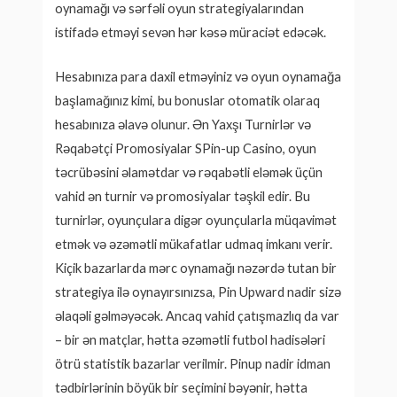
oynamağı və sərfəli oyun strategiyalarından
istifadə etməyi sevən hər kəsə müraciət edəcək.
Hesabınıza para daxil etməyiniz və oyun oynamağa
başlamağınız kimi, bu bonuslar otomatik olaraq
hesabınıza əlavə olunur. Ən Yaxşı Turnirlər və
Rəqabətçi Promosiyalar SPin-up Casino, oyun
təcrübəsini əlamətdar və rəqabətli eləmək üçün
vahid ən turnir və promosiyalar təşkil edir. Bu
turnirlər, oyunçulara digər oyunçularla müqavimət
etmək və əzəmətli mükafatlar udmaq imkanı verir.
Kiçik bazarlarda mərc oynamağı nəzərdə tutan bir
strategiya ilə oynayırsınızsa, Pin Upward nadir sizə
əlaqəli gəlməyəcək. Ancaq vahid çatışmazlıq da var
– bir ən matçlar, hətta əzəmətli futbol hadisələri
ötrü statistik bazarlar verilmir. Pinup nadir idman
tədbirlərinin böyük bir seçimini bəyənir, hətta