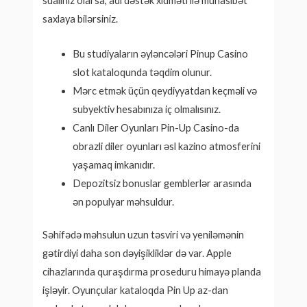
sualınız olarsa, adi dəstək xidməti ilə münasibət
saxlaya bilərsiniz.
Bu studiyaların əyləncələri Pinup Casino
slot kataloqunda təqdim olunur.
Mərc etmək üçün qeydiyyatdan keçməli və
subyektiv hesabınıza iç olmalısınız.
Canlı Diler Oyunları Pin-Up Casino-da
obrazli diler oyunları əsl kazino atmosferini
yaşamaq imkanıdır.
Depozitsiz bonuslar gemblerlər arasında
ən populyar məhsuldur.
Səhifədə məhsulun uzun təsviri və yeniləmənin
gətirdiyi daha son dəyişikliklər də var. Apple
cihazlarında quraşdırma proseduru himayə planda
işləyir. Oyunçular kataloqda Pin Up az-dan