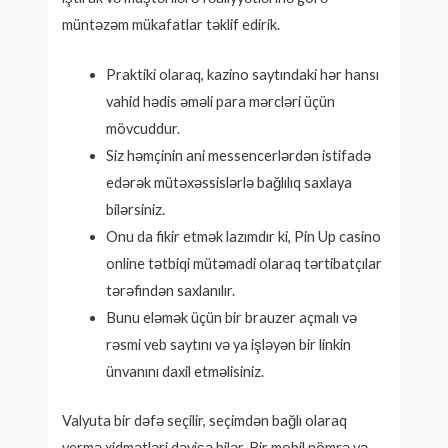
müntəzəm mükafatlar təklif edirik.
Praktiki olaraq, kazino saytındaki hər hansı
vahid hədis əməli para mərcləri üçün
mövcuddur.
Siz həmçinin ani messencerlərdən istifadə
edərək mütəxəssislərlə bağlılıq saxlaya
bilərsiniz.
Onu da fikir etmək lazımdır ki, Pin Up casino
online tətbiqi mütəmadi olaraq tərtibatçılar
tərəfindən saxlanılır.
Bunu eləmək üçün bir brauzer açmalı və
rəsmi veb saytını və ya işləyən bir linkin
ünvanını daxil etməlisiniz.
Valyuta bir dəfə seçilir, seçimdən bağlı olaraq
vermə xidmətləri dəyişə bilər. Bir mobil nömrə və