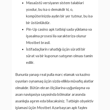
Masaüstü versiyanın sistem tələbləri
yoxdur, bu isə o deməkdir ki, o,
kompüterinizdə aydın bir yer tutmur, bu isə
bir üstünlükdür.
Pin-Up casino apk tətbiqi sadə yükləmə və
işəsalma prosesi ilə xarakterizə olunur
Mostbet brasil.
İstifadəçilərin rahatlığı üçün sürətli bir
sürət və bir kuponun satışının olması təmin
edilir.
Bununla yanaşı real pulla mərc eləmək və kazino
oyunları oynamaq üçün sizdə elliklə müvafiq alətlər
olmalıdır. Bütün ekran ölçülərinə uyğunlaşma və
asan naviqasiya sayəsində bölmələr arasında
asanlıqla aşırım edə biləcəksiniz. Tətbiqin obyektiv
işləməsi üçün Mostbet Azərbaycan apk faylını