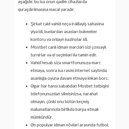
aşağıdır, bu isə onun qədim cihazlarda
quraşdırılmasına macal yaradır.
Şirkət cəld vahid neçə irəliləyiş sahəsinə
yiyə idi, bunlardan əsasları bukmeker
kontoru və onlayn kazinolar idi.
Mostbet canlı idman mərcləri sizi çoxsaylı
turnirlər və el seçimləri ilə təmin edir.
Vahid hesab sizə smartfonunuza mərc
etməyə, sonra isə rəsmi internet saytında
asanlıqla oyuna davam etməyə imkan borc.
Əgər hər hansı səbəbdən Mosbet tətbiqini
telefonunuzdan silmisinizsə, narahat
olmayın, çünki onu bütün keçmiş
məlumatlarınızla birlikdə bərpa etmək
mümkündür.
Ən populyar idman növləri arasında futbol, ​​