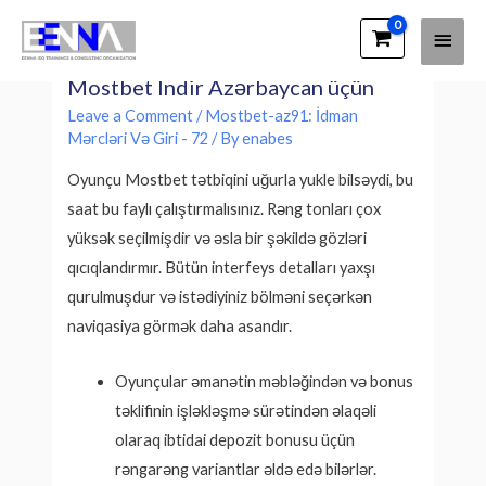
Main
EENNA Trainings
Mostbet Yukle ᐈ Android, Ios
Men
Mostbet Indir Azərbaycan üçün
Leave a Comment
/
Mostbet-az91: İdman
Mərcləri Və Giri - 72
/ By
enabes
Oyunçu Mostbet tətbiqini uğurla yukle bilsəydi, bu
saat bu faylı çalıştırmalısınız. Rəng tonları çox
yüksək seçilmişdir və əsla bir şəkildə gözləri
qıcıqlandırmır. Bütün interfeys detalları yaxşı
qurulmuşdur və istədiyiniz bölməni seçərkən
naviqasiya görmək daha asandır.
Oyunçular əmanətin məbləğindən və bonus
təklifinin işləkləşmə sürətindən əlaqəli
olaraq ibtidai depozit bonusu üçün
rəngarəng variantlar əldə edə bilərlər.