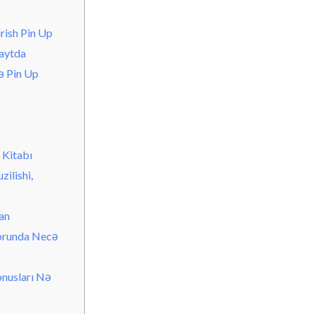
rish Pin Up
Saytda
 Pin Up
 Kitabı
zilishi,
an
orunda Necə
onusları Nə