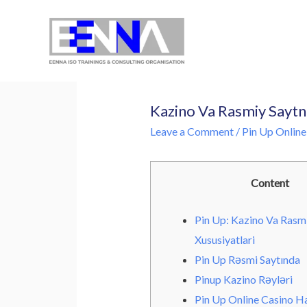
EENNA Trainings
Kazino Va Rasmiy Saytni
Leave a Comment
/
Pin Up Online
Content
Pin Up: Kazino Va Rasm
Xususiyatlari
Pin Up Rəsmi Saytında
Pinup Kazino Rəyləri
Pin Up Online Casino 