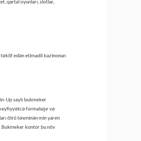
 qartal oyunları, slotlar,
 təklif edən etimadli kazinonun
Pin-Up saylı bukmeker
keyfiyyətcə formalaşır və
ları ötrü təxminən min yarım
r. Bukmeker kontor bu növ