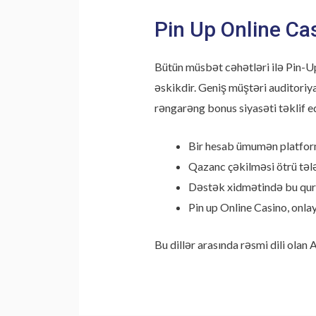
Pin Up Online Ca
Bütün müsbət cəhətləri ilə Pin-Up 
əskikdir. Geniş müştəri auditoriy
rəngarəng bonus siyasəti təklif ed
Bir hesab ümumən platforma
Qazanc çəkilməsi ötrü təl
Dəstək xidmətində bu qurşa
Pin up Online Casino, onla
Bu dillər arasında rəsmi dili olan 