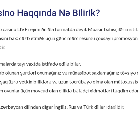
sino Haqqında Nə Bilirik?
casino LIVE rejimi ən əla formatda deyil. Müasir bahisçilərin istif
asını bax: cəzb etmək üçün gənc mərc resursu çoxsaylı promosyonl
ir.
larda tayı vaxtda istifadə edilə bilər.
əb olunan şərtləri oxumağınız və münasibət saxlamağınız tövsiyə o
q üzrə yetkin biliklərə və uzun təcrübəyə olma olan mütəxəssislə
yn oyunlar üçün mövcud olan elliklə bələdçi xidmətləri təqdim edən
Azərbaycan dilindən digər İngilis, Rus və Türk dilləri daxildir.