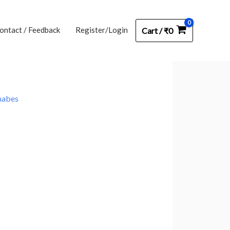
ontact / Feedback
Register/Login
Cart
/
₹
0
nabes