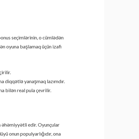
 bonus seçimlərinin, o cümlədən
indən oyuna başlamaq üçün izafi
rilir.
na diqqətlə yanaşmaq lazımdır.
bilən real pula çevrilir.
n əhəmiyyətli edir. Oyunçular
lüyü onun populyarlığıdır, ona