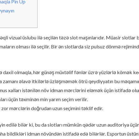
maqla Pin Up
Oynayın
i vizual üslubu ilə seçilən təzə slot maşınlarıdır. Müasir slotlar
nmaların olması ilə seçilir. Bir ən slotlarda siz pulsuz dönmə rejim
 daxil olmaqla, hər günəş müxtəlif fənlər üzrə yüzlərlə kömək keçi
a zamanı əlavə itkilərlə üzləşməmək ötrü qeydiyyatın bu məqamı
 xalları istənilən növ idman mərclərini eləmək üçün istifadə oluna 
rı üçün təxminən min yarım seçim verilir.
or mərclərin doğrudan uzun seçimini təklif edir.
n edilə bilər ki, bu da slotları mümkün qədər uzun auditoriya üçü
ha bildikləri idman növündən istifadə edə bilərlər. Esportun üstün