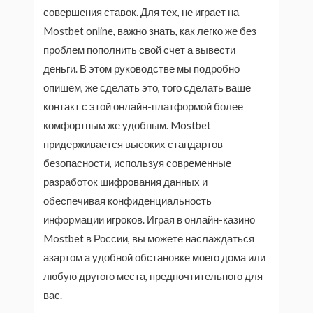
совершения ставок. Для тех, не играет на
Mostbet online, важно знать, как легко же без
проблем пополнить свой счет а вывести
деньги. В этом руководстве мы подробно
опишем, же сделать это, того сделать ваше
контакт с этой онлайн-платформой более
комфортным же удобным. Mostbet
придерживается высоких стандартов
безопасности, используя современные
разработок шифрования данных и
обеспечивая конфиденциальность
информации игроков. Играя в онлайн-казино
Mostbet в России, вы можете наслаждаться
азартом а удобной обстановке моего дома или
любую другого места, предпочтительного для
вас.