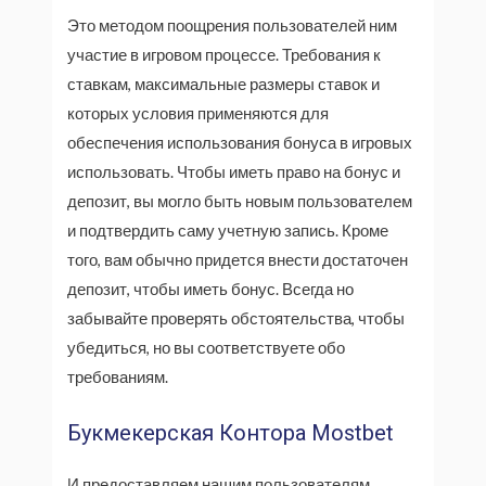
Это методом поощрения пользователей ним
участие в игровом процессе. Требования к
ставкам, максимальные размеры ставок и
которых условия применяются для
обеспечения использования бонуса в игровых
использовать. Чтобы иметь право на бонус и
депозит, вы могло быть новым пользователем
и подтвердить саму учетную запись. Кроме
того, вам обычно придется внести достаточен
депозит, чтобы иметь бонус. Всегда но
забывайте проверять обстоятельства, чтобы
убедиться, но вы соответствуете обо
требованиям.
Букмекерская Контора Mostbet
И предоставляем нашим пользователям