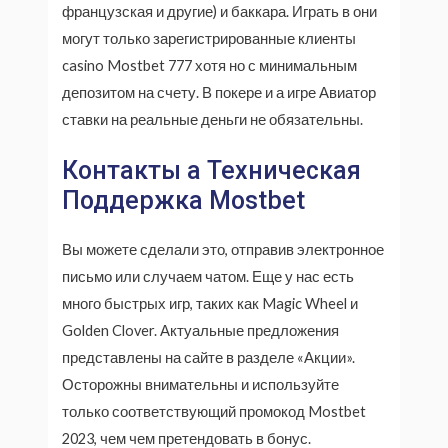
французская и другие) и баккара. Играть в они
могут только зарегистрированные клиенты
casino Mostbet 777 хотя но с минимальным
депозитом на счету. В покере и а игре Авиатор
ставки на реальные деньги не обязательны.
Контакты а Техническая
Поддержка Mostbet
Вы можете сделали это, отправив электронное
письмо или случаем чатом. Еще у нас есть
много быстрых игр, таких как Magic Wheel и
Golden Clover. Актуальные предложения
представлены на сайте в разделе «Акции».
Осторожны внимательны и используйте
только соответствующий промокод Mostbet
2023, чем чем претендовать в бонус.