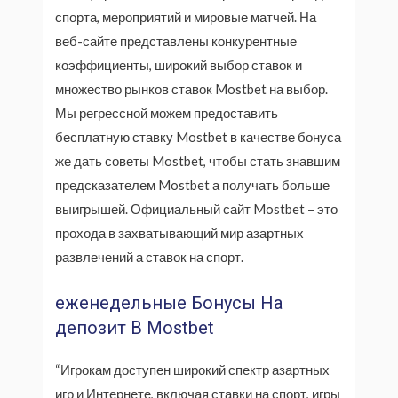
спорта, мероприятий и мировые матчей. На
веб-сайте представлены конкурентные
коэффициенты, широкий выбор ставок и
множество рынков ставок Mostbet на выбор.
Мы регрессной можем предоставить
бесплатную ставку Mostbet в качестве бонуса
же дать советы Mostbet, чтобы стать знавшим
предсказателем Mostbet а получать больше
выигрышей. Официальный сайт Mostbet – это
прохода в захватывающий мир азартных
развлечений а ставок на спорт.
еженедельные Бонусы На
депозит В Mostbet
“Игрокам доступен широкий спектр азартных
игр и Интернете, включая ставки на спорт, игры