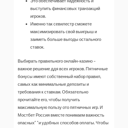
Это обеспечивает надежность и
выступить финансовых транзакций
игроков.
Именно так севилестр сможете
максимизировать свой выигрыш и
заиметь больше выгоды остального
ставок.
Выбирать правильного онлайн-казино –
важное решение ддя всех игроков. Пятничные
бонусы имеют собственный набор правил,
самых как минимальные депозиты и
требования к ставкам. Обязательно
прочитайте его, чтобы получить
максимальную пользу ото пятничных игр. И
Мостбет Россия вместе понимаем важность
опасных” “и удобных способов оплаты. Чтобы