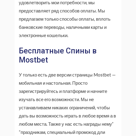
удовлетворить мои потребности, мы
предоставляет ряд способов оплаты. Мы
предлагаем только способы оплаты, вплоть
банковские переводы, наличными карты и
электронные кошельки.
Бесплатные Спины в
Mostbet
У только есть две версии страницы Mostbet —
мобильная и настольная. Просто
зарегистрируйтесь и платформе и начните
изучать все его возможности. Мы не
устанавливаем никаких ограничений, чтобы
дать вы возможность играть в любое время а в
любом места. Также у нас есть награды нему”
“праздникам, специальный промокод дли