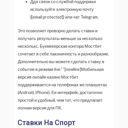
Ддя связи со службой поддержки
используйте электронную почту
([email protected]) или чат Telegram.
Это позволяет проворно делать ставки и
получать результаты меньше за несколько
несколькс. Букмекерская контора Мостбет
сочетает в себе лаконичность и разнообразие.
Дополнительно вы можете сделать ставку в
событие в режиме live.” “[newline]Мобильная
версия онлайн казино Мостбет
поддерживается на телефонах же планшетах
(Android, iPhone). Ее интерфейс достаточно
простой и удобный, чем тот, что предлагает
полная версия для ПК.
Ставки На Спорт