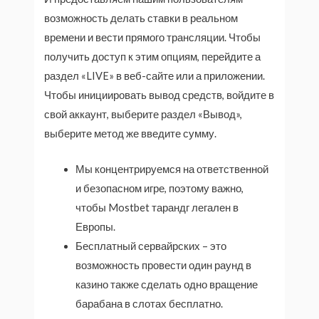
возможность делать ставки в реальном
времени и вести прямого трансляции. Чтобы
получить доступ к этим опциям, перейдите а
раздел «LIVE» в веб-сайте или а приложении.
Чтобы инициировать вывод средств, войдите в
свой аккаунт, выберите раздел «Вывод»,
выберите метод же введите сумму.
Мы концентрируемся на ответственной
и безопасном игре, поэтому важно,
чтобы Mostbet тарандг легален в
Европы.
Бесплатный сервайрских – это
возможность провести один раунд в
казино также сделать одно вращение
барабана в слотах бесплатно.