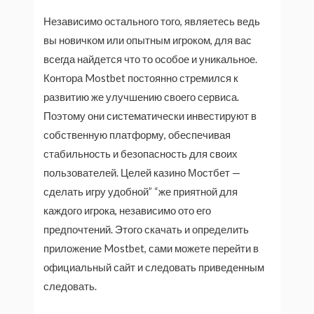
Независимо остального того, являетесь ведь
вы новичком или опытным игроком, для вас
всегда найдется что то особое и уникальное.
Контора Mostbet постоянно стремился к
развитию же улучшению своего сервиса.
Поэтому они систематически инвестируют в
собственную платформу, обеспечивая
стабильность и безопасность для своих
пользователей. Целей казино Мостбет —
сделать игру удобной” “же приятной для
каждого игрока, независимо ото его
предпочтений. Этого скачать и определить
приложение Mostbet, сами можете перейти в
официальный сайт и следовать приведенным
следовать.