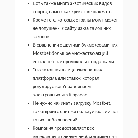
Есть также много экзотических видов
спорта, самых как крикет же шахматы.
Кроме того, которых страны могут может
не допущены к сайту из-за тамошних
законов.
В сравнении с другими букмекерами них
Mostbet большое множество акций,
есть кэшбэк и промокоды с подарками.
Это законная а лицензированная
платформа дли ставок, которая
регулируется Управлением
электронных игр Кюрасао.
Не нужно начинать загрузку Mostbet,
так откройте сайт же пользуйтесь им нет
каких-либо опасений.
Компания предоставляет все
материалы и данные, необходимые для