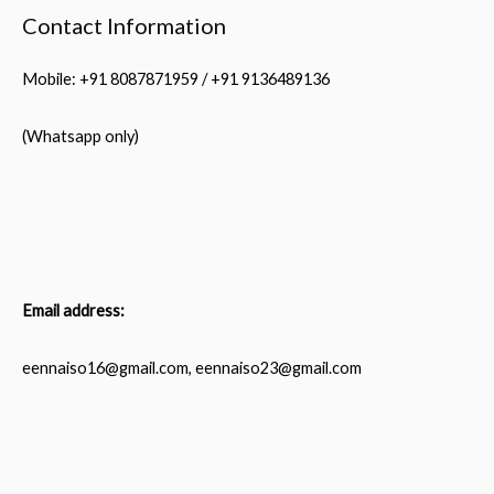
Contact Information
Mobile: +91 8087871959 / +91 9136489136
(Whatsapp only)
Email address:
eennaiso16@gmail.com, eennaiso23@gmail.com