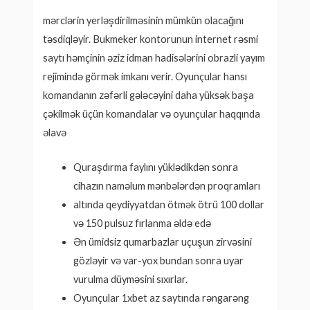
mərclərin yerləşdirilməsinin mümkün olacağını
təsdiqləyir. Bukmeker kontorunun internet rəsmi
saytı həmçinin əziz idman hadisələrini obrazli yayım
rejimində görmək imkanı verir. Oyunçular hansı
komandanın zəfərli gələcəyini daha yüksək başa
çəkilmək üçün komandalar və oyunçular haqqında
əlavə
Quraşdırma faylını yüklədikdən sonra
cihazın naməlum mənbələrdən proqramları
altında qeydiyyatdan ötmək ötrü 100 dollar
və 150 ​​pulsuz fırlanma əldə edə
Ən ümidsiz qumarbazlar uçuşun zirvəsini
gözləyir və var-yox bundan sonra uyar
vurulma düyməsini sıxırlar.
Oyunçular 1xbet az saytında rəngarəng