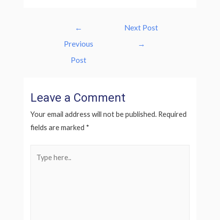
Post
←
Next Post
navigation
Previous
→
Post
Leave a Comment
Your email address will not be published.
Required
fields are marked
*
Type
here..