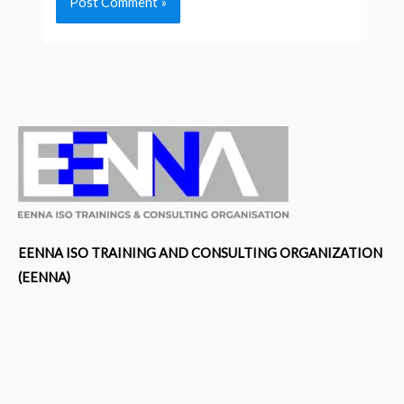
EENNA ISO TRAINING AND CONSULTING ORGANIZATION
(EENNA)