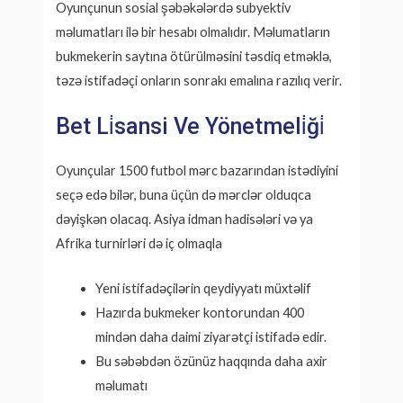
Oyunçunun sosial şəbəkələrdə subyektiv
məlumatları ilə bir hesabı olmalıdır. Məlumatların
bukmekerin saytına ötürülməsini təsdiq etməklə,
təzə istifadəçi onların sonrakı emalına razılıq verir.
Bet Li̇sansi Ve Yönetmeli̇ği̇
Oyunçular 1500 futbol mərc bazarından istədiyini
seçə edə bilər, buna üçün də mərclər olduqca
dəyişkən olacaq. Asiya idman hadisələri və ya
Afrika turnirləri də iç olmaqla
Yeni istifadəçilərin qeydiyyatı müxtəlif
Hazırda bukmeker kontorundan 400
mindən daha daimi ziyarətçi istifadə edir.
Bu səbəbdən özünüz haqqında daha axir
məlumatı