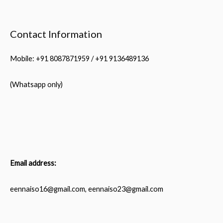
Contact Information
Mobile: +91 8087871959 / +91 9136489136
(Whatsapp only)
Email address:
eennaiso16@gmail.com, eennaiso23@gmail.com