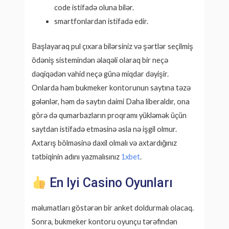
code istifadə oluna bilər.
smartfonlardan istifadə edir.
Başlayaraq pul çıxara bilərsiniz və şərtlər seçilmiş
ödəniş sistemindən əlaqəli olaraq bir neçə
dəqiqədən vahid neçə günə miqdar dəyişir.
Onlarda həm bukmeker kontorunun saytına təzə
gələnlər, həm də saytın daimi Daha liberaldır, ona
görə də qumarbazların proqramı yükləmək üçün
saytdan istifadə etməsinə əsla nə işgil olmur.
Axtarış bölməsinə daxil olmalı və axtardığınız
tətbiqinin adını yazmalısınız
1xbet
.
En Iyi Casino Oyunları
məlumatları göstərən bir anket doldurmalı olacaq.
Sonra, bukmeker kontoru oyunçu tərəfindən