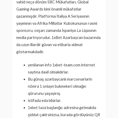
vahid neçə dönüm SBC Mükafatları, Global
Gaming Awards kimi önəmli mükafatlar
qazanmışdır. Platforma İtaliya A Seriyasının
yayımının və Afrika Millətlər Kubokununun rəsmi
sponsoru, oxşarı zamanda İspaniya La Liqasının
media partnyorudur. 1xBet Azərbaycan bazarında
da uzun illərdir güvən və etibarla xidmət
göstərməkdədir.
yenilənən info 1xbet-team.com internet
saytına daxil olmalıdırlar.
Bu günəş azərbaycanlı mərcsevərlərin
nömrə 1 onlayn bukmekeri olmağın
qürurunu yaşayırıq.
istifadə edə bilərlər.
1xbet təzə başlanğıc adresinə getməkdə
şiddət çəkirsinizsə, burada gördüyünüz QR