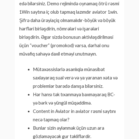
edə bilərsiniz. Demo rejimində oynamaq ötrü rəsmi
1Win saytına iç olub tapmaq lazımdır aviator 1win.
Şifrə daha ürəyiaçiq olmamalıdır-böyük və böyük
hərfləri birləşdirin, nömrələri və işarələri
birləşdirin. Əgər sizdə bonusun aktivləşdirilməsi
üçün “voucher” (promokod) varsa, dərhal onu
müvafiq sahəyə daxil etməyi unutmayın.
Mütəxəssislərlə asanlıqla münasibət
saxlayaraq sual verə və ya yaranan xəta və
problemlər barədə danışa bilərsiniz.
Hər hansı tək tıxanmaya baxmayaraq BC-
yə bərk və yüngül müqəddimə.
Content in Aviator in aviator rəsmi saytını
necə tapmaq olar?
Bunlar sizin əylənmək üçün uzun ara
gözləməyəcək gur təkliflərdir.