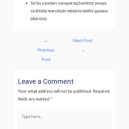
Siz bu oyunları oynayaraq bəxtinizi sınaya
və ibtidai mərcinizin minlərlə mislini qazana
bilərsiniz.
Post
←
Next Post
navigation
Previous
→
Post
Leave a Comment
Your email address will not be published.
Required
fields are marked
*
Type
here..