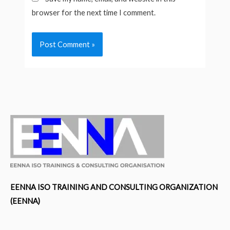
browser for the next time I comment.
EENNA ISO TRAINING AND CONSULTING ORGANIZATION
(EENNA)