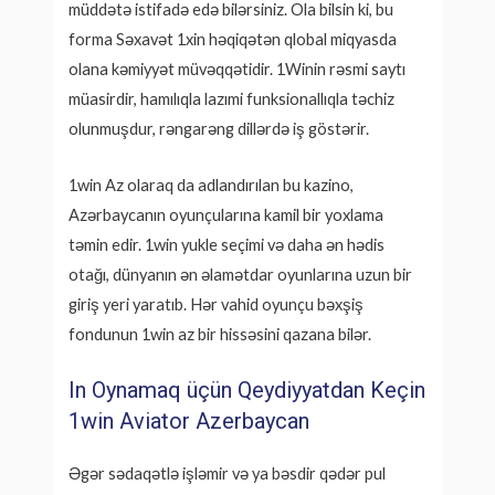
müddətə istifadə edə bilərsiniz. Ola bilsin ki, bu
forma Səxavət 1xin həqiqətən qlobal miqyasda
olana kəmiyyət müvəqqətidir. 1Winin rəsmi saytı
müasirdir, hamılıqla lazımi funksionallıqla təchiz
olunmuşdur, rəngarəng dillərdə iş göstərir.
1win Az olaraq da adlandırılan bu kazino,
Azərbaycanın oyunçularına kamil bir yoxlama
təmin edir. 1win yukle seçimi və daha ən hədis
otağı, dünyanın ən əlamətdar oyunlarına uzun bir
giriş yeri yaratıb. Hər vahid oyunçu bəxşiş
fondunun 1win az bir hissəsini qazana bilər.
In Oynamaq üçün Qeydiyyatdan Keçin
1win Aviator Azerbaycan
Əgər sədaqətlə işləmir və ya bəsdir qədər pul