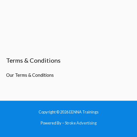
Terms & Conditions
Our Terms & Conditions
Copyright © 2026
EENNA Trainings
Powered By –
Stroke Advertising