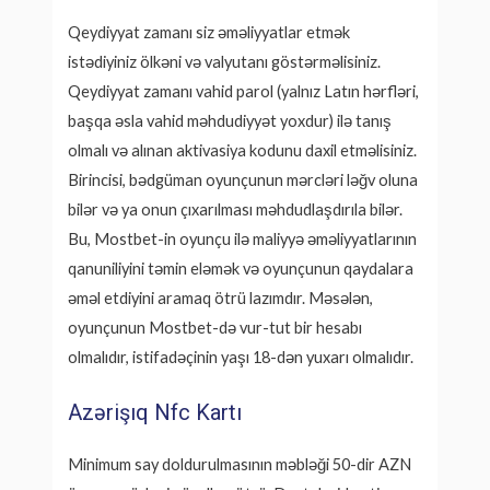
Qeydiyyat zamanı siz əməliyyatlar etmək
istədiyiniz ölkəni və valyutanı göstərməlisiniz.
Qeydiyyat zamanı vahid parol (yalnız Latın hərfləri,
başqa əsla vahid məhdudiyyət yoxdur) ilə tanış
olmalı və alınan aktivasiya kodunu daxil etməlisiniz.
Birincisi, bədgüman oyunçunun mərcləri ləğv oluna
bilər və ya onun çıxarılması məhdudlaşdırıla bilər.
Bu, Mostbet-in oyunçu ilə maliyyə əməliyyatlarının
qanuniliyini təmin eləmək və oyunçunun qaydalara
əməl etdiyini aramaq ötrü lazımdır. Məsələn,
oyunçunun Mostbet-də vur-tut bir hesabı
olmalıdır, istifadəçinin yaşı 18-dən yuxarı olmalıdır.
Azərişıq Nfc Kartı
Minimum say doldurulmasının məbləği 50-dir AZN