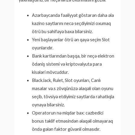
Azərbaycanda fəaliyyət göstərən daha əla
kazino saytlarını necə seçdiyimizi oxumaq
ötrü bu səhifəyə baxa bilərsiniz.
Yeni başlayanlar ötrü ən qayə seçim Slot
oyunlarıdır.
Bank kartlarından başqa, bir neçə elektron
ödəniş sistemi və kriptovalyuta para
kisələri mövcuddur.
BlackJack, Rulet, Slot oyunları, Canlı
masalar və.s zövqünüzə əlaqəli olan oyunu
seçib, tövsiyə etdiyimiz saytlarda rahatlıqla
oynaya bilərsiniz.
Operatorun nə miqdar bax: cəzbedici
bonus təklif etməsindən əlaqəli olmayaraq
öndə gələn faktor güvənli olmasıdır.