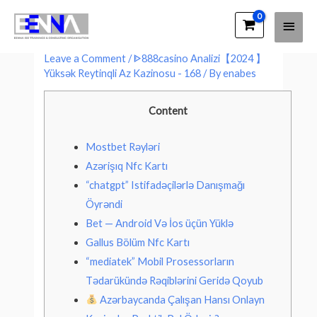
Main
EENNA Trainings
Azərbaycanda Rəsmi Sayt
Men
Leave a Comment
/
ᐈ888casino Analizi【2024 】
Yüksək Reytinqli Az Kazinosu️ - 168
/ By
enabes
Content
Mostbet Rəyləri
Azərişıq Nfc Kartı
“chatgpt” Istifadəçilərlə Danışmağı
Öyrəndi
Bet — Android Və İos üçün Yüklə
Gallus Bölüm Nfc Kartı
“mediatek” Mobil Prosessorların
Tədarükündə Rəqiblərini Geridə Qoyub
Azərbaycanda Çalışan Hansı Onlayn