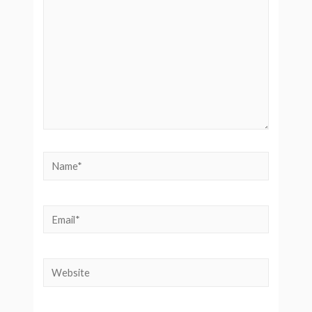
Name*
Email*
Website