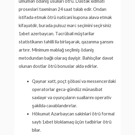
ümumən ödəniş üsulları ötrü. Dəstək xidməti
prosesləri təxminən 24 saat tələb edir. Ondan
istifadə etmək ötrü nəticəni kupona əlavə etmək
kifayətdir, burada pulsuz mərc seçimini seçirsiniz
1xbet azerbaycan. Təcrübəli müştərilər
statistikanın təhlili ilə birləşərək, qazanma şansını
artırır. Minimum məbləğ seçilmiş ödəniş
metodundan bağlı olaraq dəyişir. Bahisçilər dəvət
olunan dostlar ötrü bonuslar əldə edirlər.
Qaynar xətt, poçt şöbəsi və messencerdəki
operatorlar gecə-gündüz münasibət
saxlayır və oyunçuların suallarını operativ
şəkildə cavablandırırlar.
Hökumət Azərbaycan sakinləri ötrü formal
saytı 1xbet bloklamaq üçün tədbirlər ötrü
bilər.