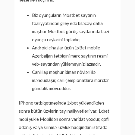
Biz oyunçuların Mostbet saytının
fəaliyyətindən giley edə biləcəyi daha
məşhur Mostbet görüş saytlarında bəzi
oyunçu rəylərini topladıq.
Android cihazlar üçün 1xBet mobile
Azerbaijan tətbiqini mərc saytının rəsmi
veb-saytından yükləməyiniz lazımdır.
Canlı lap məşhur idman növləri ilə
məhdudlaşır, cari çempionatlara mərclər
gündəlik mövcuddur.
IPhone tətbiqetməsində 1xbet yükləndikdən
sonra bütün üzvlərin tayı nailiyyətləri var. 1xbet
mobi yukle Mobildən sonra varidat yoxdur, qəfil
ödəniş və ya silinmə, üzvlük haqqından istifadə