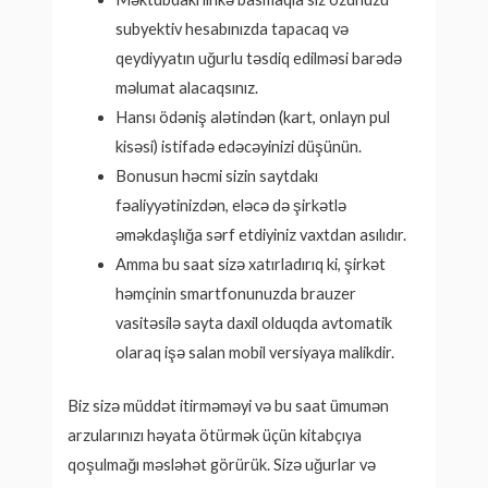
subyektiv hesabınızda tapacaq və
qeydiyyatın uğurlu təsdiq edilməsi barədə
məlumat alacaqsınız.
Hansı ödəniş alətindən (kart, onlayn pul
kisəsi) istifadə edəcəyinizi düşünün.
Bonusun həcmi sizin saytdakı
fəaliyyətinizdən, eləcə də şirkətlə
əməkdaşlığa sərf etdiyiniz vaxtdan asılıdır.
Amma bu saat sizə xatırladırıq ki, şirkət
həmçinin smartfonunuzda brauzer
vasitəsilə sayta daxil olduqda avtomatik
olaraq işə salan mobil versiyaya malikdir.
Biz sizə müddət itirməməyi və bu saat ümumən
arzularınızı həyata ötürmək üçün kitabçıya
qoşulmağı məsləhət görürük. Sizə uğurlar və