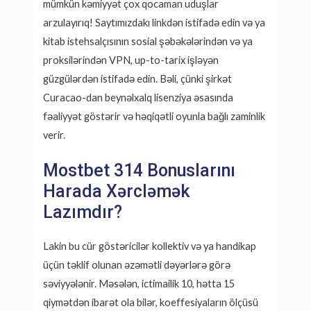
mümkün kəmiyyət çox qocaman uduşlar
arzulayırıq! Saytımızdakı linkdən istifadə edin və ya
kitab istehsalçısının sosial şəbəkələrindən və ya
proksilərindən VPN, up-to-tarix işləyən
güzgülərdən istifadə edin. Bəli, çünki şirkət
Curacao-dan beynəlxalq lisenziya əsasında
fəaliyyət göstərir və həqiqətli oyunla bağlı zaminlik
verir.
Mostbet 314 Bonuslarını
Harada Xərcləmək
Lazımdır?
Lakin bu cür göstəricilər kollektiv və ya handikap
üçün təklif olunan əzəmətli dəyərlərə görə
səviyyələnir. Məsələn, ictimailik 10, hətta 15
qiymətdən ibarət ola bilər, koeffesiyaların ölçüsü