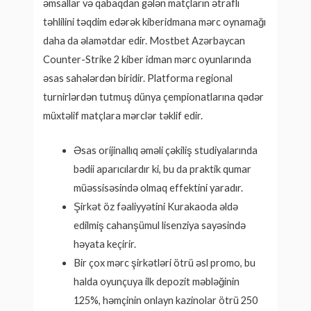
əmsallar və qabaqdan gələn matçların ətraflı
təhlilini təqdim edərək kiberidmana mərc oynamağı
daha da əlamətdar edir. Mostbet Azərbaycan
Counter-Strike 2 kiber idman mərc oyunlarında
əsas sahələrdən biridir. Platforma regional
turnirlərdən tutmuş dünya çempionatlarına qədər
müxtəlif matçlara mərclər təklif edir.
Əsas orijinallıq əməli çəkiliş studiyalarında
bədii aparıcılardır ki, bu da praktik qumar
müəssisəsində olmaq effektini yaradır.
Şirkət öz fəaliyyətini Kurakaoda əldə
edilmiş cahanşümul lisenziya sayəsində
həyata keçirir.
Bir çox mərc şirkətləri ötrü əsl promo, bu
halda oyunçuya ilk depozit məbləğinin
125%, həmçinin onlayn kazinolar ötrü 250