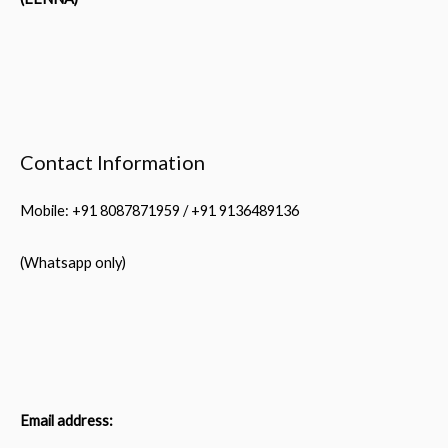
Contact Information
Mobile: +91 8087871959 / +91 9136489136
(Whatsapp only)
Email address: