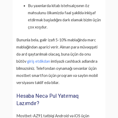
Bu yaxınlarda kitab istehsalçısının öz
məhsulunu ölkəmizdə fəal şəkildə inkişaf
etdirmək başladığını dərk eləmək bizim üçün
çox xoşdur.
Bununla belə, gəlir izafi 5-10% məbləğində mərc
məbləğindən aparici verir. Alınan para müvəqqəti
də ard qaytarılmalı olacaq, buna üçün də onu
bütöv
giriş etdikdən
imtiyazlı cashback adlandıra
bilməzsiniz. Telefondan oynamağı sevənlər üçün
mostbet smartfon üçün proqram və saytın mobil
versiyasını təklif edə bilər.
Hesaba Necə Pul Yatırmaq
Lazımdır?
Mostbet-AZ91 tətbiqi Android və iOS üçün