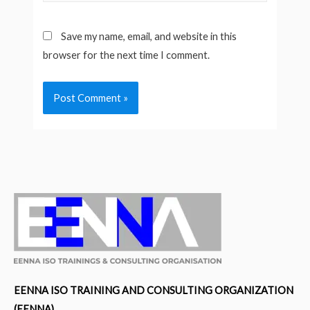
Save my name, email, and website in this
browser for the next time I comment.
EENNA ISO TRAINING AND CONSULTING ORGANIZATION
(EENNA)