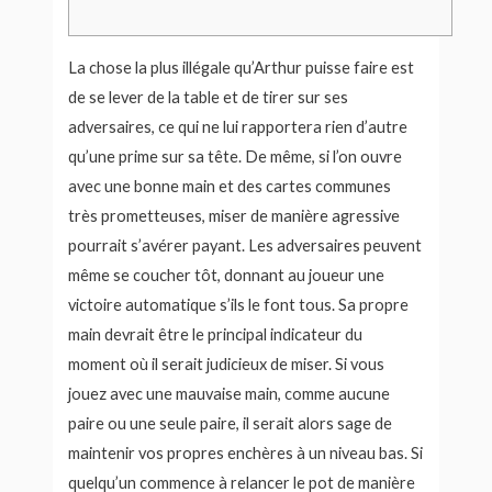
La chose la plus illégale qu’Arthur puisse faire est
de se lever de la table et de tirer sur ses
adversaires, ce qui ne lui rapportera rien d’autre
qu’une prime sur sa tête. De même, si l’on ouvre
avec une bonne main et des cartes communes
très prometteuses, miser de manière agressive
pourrait s’avérer payant. Les adversaires peuvent
même se coucher tôt, donnant au joueur une
victoire automatique s’ils le font tous. Sa propre
main devrait être le principal indicateur du
moment où il serait judicieux de miser. Si vous
jouez avec une mauvaise main, comme aucune
paire ou une seule paire, il serait alors sage de
maintenir vos propres enchères à un niveau bas. Si
quelqu’un commence à relancer le pot de manière