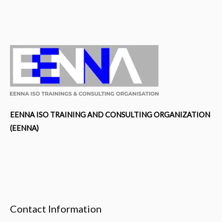
EENNA ISO TRAINING AND CONSULTING ORGANIZATION
(EENNA)
Contact Information