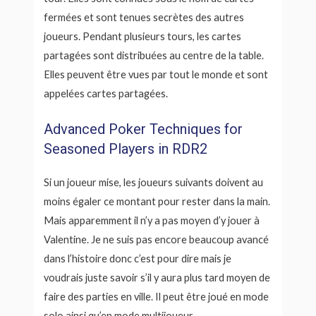
fermées et sont tenues secrètes des autres
joueurs. Pendant plusieurs tours, les cartes
partagées sont distribuées au centre de la table.
Elles peuvent être vues par tout le monde et sont
appelées cartes partagées.
Advanced Poker Techniques for
Seasoned Players in RDR2
Si un joueur mise, les joueurs suivants doivent au
moins égaler ce montant pour rester dans la main.
Mais apparemment il n’y a pas moyen d’y jouer à
Valentine. Je ne suis pas encore beaucoup avancé
dans l’histoire donc c’est pour dire mais je
voudrais juste savoir s’il y aura plus tard moyen de
faire des parties en ville. Il peut être joué en mode
solo ainsi qu’en mode multijoueur.