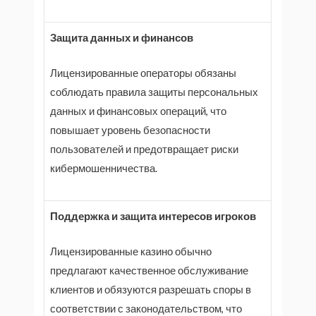
Защита данных и финансов
Лицензированные операторы обязаны
соблюдать правила защиты персональных
данных и финансовых операций, что
повышает уровень безопасности
пользователей и предотвращает риски
кибермошенничества.
Поддержка и защита интересов игроков
Лицензированные казино обычно
предлагают качественное обслуживание
клиентов и обязуются разрешать споры в
соответствии с законодательством, что