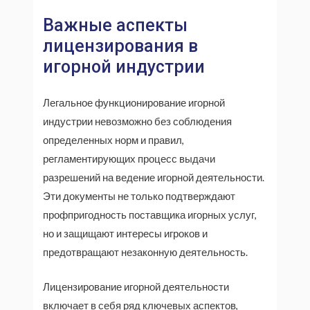
Важные аспекты
лицензирования в
игорной индустрии
Легальное функционирование игорной
индустрии невозможно без соблюдения
определенных норм и правил,
регламентирующих процесс выдачи
разрешений на ведение игорной деятельности.
Эти документы не только подтверждают
профпригодность поставщика игорных услуг,
но и защищают интересы игроков и
предотвращают незаконную деятельность.
Лицензирование игорной деятельности
включает в себя ряд ключевых аспектов,