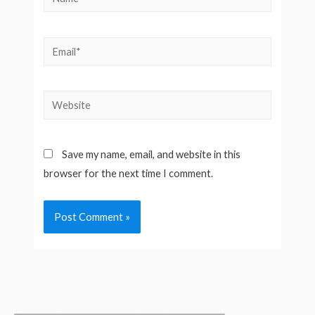
Email*
Website
Save my name, email, and website in this
browser for the next time I comment.