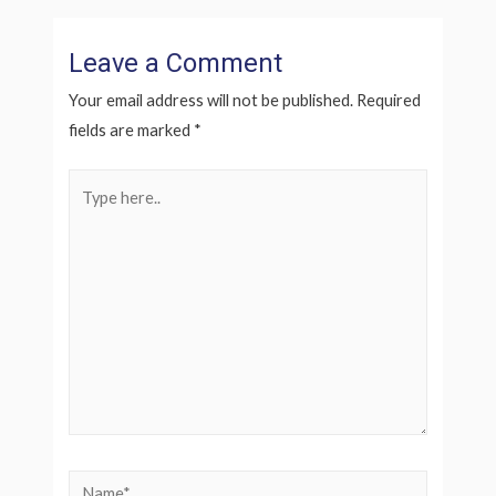
Leave a Comment
Your email address will not be published.
Required
fields are marked
*
Type
here..
Name*