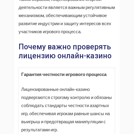
деятельности является важным регулятивным
механизмом, обеспечивающим устойчивое
развитие индустрии и защиту интересов всех
участников игрового процесса.
Почему важно проверять
лицензию онлайн-казино
Гарантия честности игрового процесса
Лицензированные онлайн-казино
подвергаются строгому контролю и обязаны
соблюдать стандарты честности азартных
игр, обеспечивая игрокам равные шансы на
выигрыш и предотвращая манипуляции с
результатами игр.