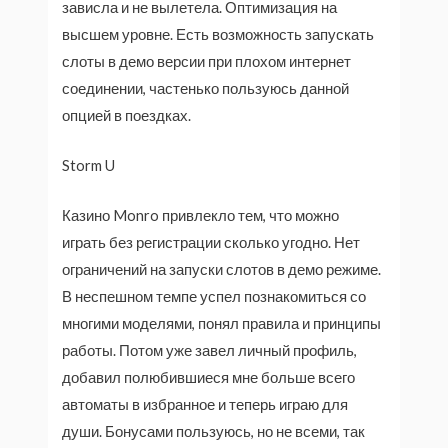
зависла и не вылетела. Оптимизация на
высшем уровне. Есть возможность запускать
слоты в демо версии при плохом интернет
соединении, частенько пользуюсь данной
опцией в поездках.
Storm U
Казино Monro привлекло тем, что можно
играть без регистрации сколько угодно. Нет
ограничений на запуски слотов в демо режиме.
В неспешном темпе успел познакомиться со
многими моделями, понял правила и принципы
работы. Потом уже завел личный профиль,
добавил полюбившиеся мне больше всего
автоматы в избранное и теперь играю для
души. Бонусами пользуюсь, но не всеми, так