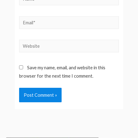
Email*
Website
Save my name, email, and website in this
browser for the next time I comment.