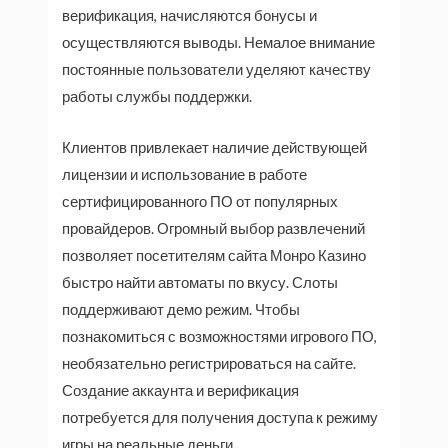
верификация, начисляются бонусы и
осуществляются выводы. Немалое внимание
постоянные пользователи уделяют качеству
работы службы поддержки.
Клиентов привлекает наличие действующей
лицензии и использование в работе
сертифицированного ПО от популярных
провайдеров. Огромный выбор развлечений
позволяет посетителям сайта Монро Казино
быстро найти автоматы по вкусу. Слоты
поддерживают демо режим. Чтобы
познакомиться с возможностями игрового ПО,
необязательно регистрироваться на сайте.
Создание аккаунта и верификация
потребуется для получения доступа к режиму
игры на реальные деньги.