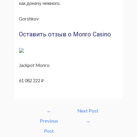
как доначу немного.
Gorshkov
Оставить отзыв о Monro Casino
Jackpot Monro
61 082 222 ₽
Post
←
Next Post
navigation
Previous
→
Post