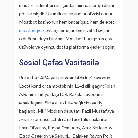
müştəri xidmətlərinin işindən minnətdar qaldığını
göstərmişdir. Uzun illərin kazino analizçisi qədər
Mostbet kazinonun həm bacariqsiz, həm də əkəc
mostbet jetx
oyunçular üçün bağlı vahid seçim
olduğunu deyə bilərəm. Mostbet həqiqətən çox
üzüyola və oyunçu dostu platforma qədər seçilir.
Sosial Qəfəs Vasitəsilə
Busaat.az APA-ya istinadən bildirir ki, rayonun
Ləcət kənd orta məktəbinin 11-ci silk şagirdi olan
A.B.-nin sinif yoldaşı D.R. Bakıda zavodun 5
əməkdaşının ölməsi faktı ilə bağlı cinayət işi
başlanıb. Milli Məclisin deputatı Fazil Mustafaya
əksinə sui-qəsd cəhdi ilə üstüörtülü saxlanılan
Emin Əliyarov, Rəşad Əhmədov, Azər Səricanov,
Elşad Əsgərov və Səbuhi… Balakən Rayon Polis