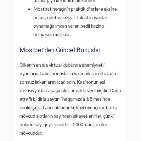
də əlaqəyə keçmək mümkündür.
Mostbet həmçinin praktik dilerlərə əksinə
poker, rulet və özgə stolüstü oyunları
oynamağa imkan verən bədii kazino
bölməsinə malikdir.
Mostbet’den Güncel Bonuslar
Ölkənin ən əla virtual klubunda əhəmiyyətli
oyunların, həlim bonusların və əcaib təcrübələrin
sonsuz imkanlarını icad edin. Kazinonun əsl
xüsusiyyətləri aşağıdakı cədvəldə verilmişdir. Daha
ətraflı bildiriş saytın “haqqımızda” bölməsində
verilmişdir. Təəccüblüdür ki, bəzi oyunçular hətta
mövcud slotların sayından şikayətlənirlər, çünki
onların sayı qeyri-realdır – 2000-dən çoxdur
mövcuddur.