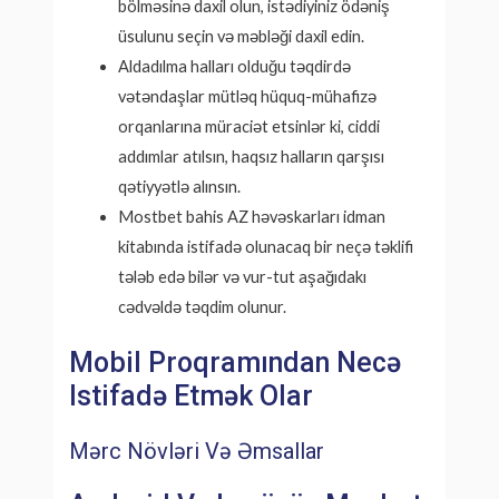
bölməsinə daxil olun, istədiyiniz ödəniş
üsulunu seçin və məbləği daxil edin.
Aldadılma halları olduğu təqdirdə
vətəndaşlar mütləq hüquq-mühafizə
orqanlarına müraciət etsinlər ki, ciddi
addımlar atılsın, haqsız halların qarşısı
qətiyyətlə alınsın.
Mostbet bahis AZ həvəskarları idman
kitabında istifadə olunacaq bir neçə təklifi
tələb edə bilər və vur-tut aşağıdakı
cədvəldə təqdim olunur.
Mobil Proqramından Necə
Istifadə Etmək Olar
Mərc Növləri Və Əmsallar