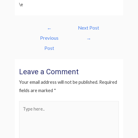
\e
Post
←
Next Post
navigation
Previous
→
Post
Leave a Comment
Your email address will not be published.
Required
fields are marked
*
Type
here..