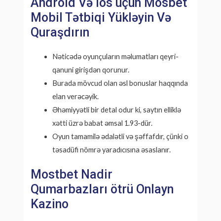
Android Və Ios üçün Mosbet
Mobil Tətbiqi Yükləyin Və
Quraşdırın
Nəticədə oyunçuların məlumatları qeyri-
qanuni girişdən qorunur.
Burada mövcud olan əsl bonuslar haqqında
elan verəcəyik.
Əhəmiyyətli bir detal odur ki, saytın elliklə
xətti üzrə babat əmsal 1.93-dür.
Oyun tamamilə ədalətli və şəffafdır, çünki o
təsadüfi nömrə yaradıcısına əsaslanır.
Mostbet Nadir
Qumarbazları ötrü Onlayn
Kazino