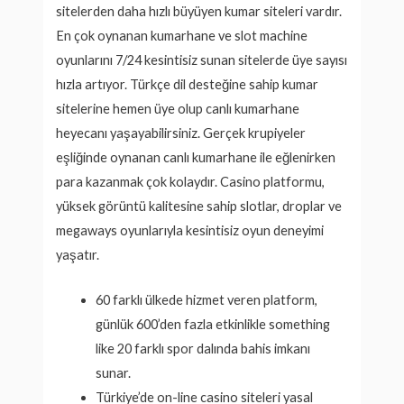
sitelerden daha hızlı büyüyen kumar siteleri vardır.
En çok oynanan kumarhane ve slot machine
oyunlarını 7/24 kesintisiz sunan sitelerde üye sayısı
hızla artıyor. Türkçe dil desteğine sahip kumar
sitelerine hemen üye olup canlı kumarhane
heyecanı yaşayabilirsiniz. Gerçek krupiyeler
eşliğinde oynanan canlı kumarhane ile eğlenirken
para kazanmak çok kolaydır. Casino platformu,
yüksek görüntü kalitesine sahip slotlar, droplar ve
megaways oyunlarıyla kesintisiz oyun deneyimi
yaşatır.
60 farklı ülkede hizmet veren platform,
günlük 600’den fazla etkinlikle something
like 20 farklı spor dalında bahis imkanı
sunar.
Türkiye’de on-line casino siteleri yasal