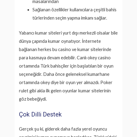
masalarından
Sağlanan özellikler kullanıcılara çeşitli bahis
türlerinden seçim yapma imkanı sağlar.
Yabancı kumar siteleri yurt dışı merkezli olsalar bile
dünya çapında kumar oynatıyor. İnternete
bağlanan herkes bu casino ve kumar sitelerinde
para kasmaya devam edebilir. Canlı okey casino
ortamında Türk bahisçiler için başlatılan bir oyun
seçeneğidir. Daha önce geleneksel kumarhane
ortamında okey diye bir oyun yer almazdı. Poker
rulet gibi akla ilk gelen oyunlar kumar sitelerinin
göz bebeğiydi.
Çok Dilli Destek
Gerçek şu ki, giderek daha fazla yerel oyuncu