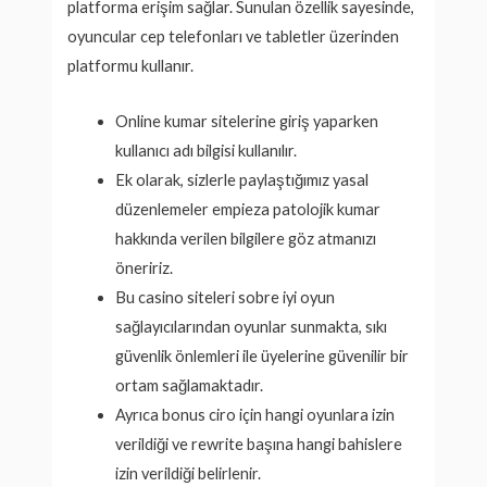
platforma erişim sağlar. Sunulan özellik sayesinde,
oyuncular cep telefonları ve tabletler üzerinden
platformu kullanır.
Online kumar sitelerine giriş yaparken
kullanıcı adı bilgisi kullanılır.
Ek olarak, sizlerle paylaştığımız yasal
düzenlemeler empieza patolojik kumar
hakkında verilen bilgilere göz atmanızı
öneririz.
Bu casino siteleri sobre iyi oyun
sağlayıcılarından oyunlar sunmakta, sıkı
güvenlik önlemleri ile üyelerine güvenilir bir
ortam sağlamaktadır.
Ayrıca bonus ciro için hangi oyunlara izin
verildiği ve rewrite başına hangi bahislere
izin verildiği belirlenir.