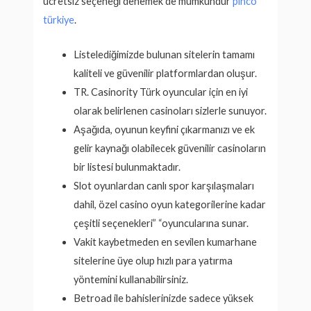
ücretsiz seçeneği denemek de mümkündür
pinco
türkiye
.
Listelediğimizde bulunan sitelerin tamamı
kaliteli ve güvenilir platformlardan oluşur.
TR. Casinority Türk oyuncular için en iyi
olarak belirlenen casinoları sizlerle sunuyor.
Aşağıda, oyunun keyfini çıkarmanızı ve ek
gelir kaynağı olabilecek güvenilir casinoların
bir listesi bulunmaktadır.
Slot oyunlardan canlı spor karşılaşmaları
dahil, özel casino oyun kategorilerine kadar
çeşitli seçenekleri” “oyuncularına sunar.
Vakit kaybetmeden en sevilen kumarhane
sitelerine üye olup hızlı para yatırma
yöntemini kullanabilirsiniz.
Betroad ile bahislerinizde sadece yüksek