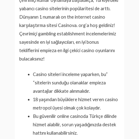
çevrimiçi kumar oynamaya başladıkça, Türkiye’deki
yabancı casino sitelerinin popülaritesi de arttı.
Dünyanın 1 numaralı on the internet casino
karşılaştırma sitesi Casinova. org’a hoş geldiniz!
Çevrimiçi gambling establishment incelemelerimiz
sayesinde en iyi sağlayıcıları, en iyi bonus
tekliflerini empieza en ilgi çekici casino oyunlarını
bulacaksınız!
Casino siteleri inceleme yaparken, bu”
“sitelerin sunduğu olanaklar empieza
avantajlar dikkate alınmalıdır.
18 yaşından büyüklere hizmet veren casino
metropol üyesi olmak çok kolaydır.
Bu güvenilir online casinoda Türkçe dilinde
hizmet alabilir, sorun yaşadığınızda destek
hattını kullanabilirsiniz.