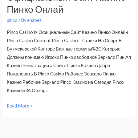
Siteleri:
Пинко Онлай
Detaylı
Karşılaştırmalar
pinco
/ By
enabes
Ve
Pinco Casino ᐉ Официальный Сайт Казино Пинко Онлайн
Kılavuzla
Pinco Casino Content Pinco Casino – Cтавки На Спорт В
Букмекерской Конторе Важные термины%2C Которые
Должны понимаю Игроки Пинко свободное Зеркало Пин Ап
Казино Регистрация а Сайте Пинко Казино Добро
Пожаловать В Pinco Casino Рабочее Зеркало Пинко
Казино Рабочее Зеркало Pinco Казино на Сегодня Pinco
Казино%3A Обзор …
Pinco
Read More »
Casino
ᐉ
Официальный