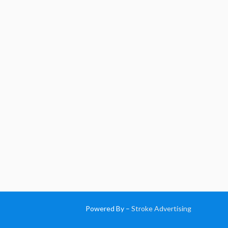
Powered By –
Stroke Advertising