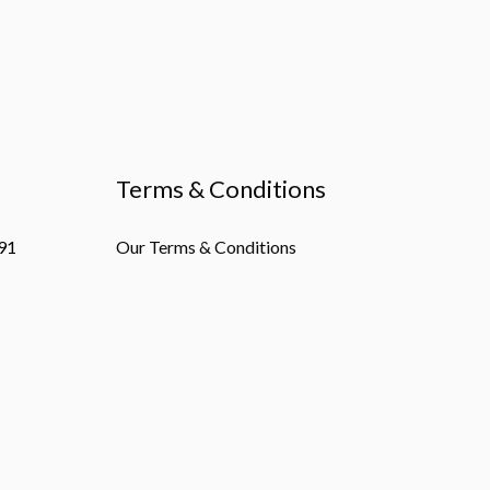
Terms & Conditions
91
Our Terms & Conditions