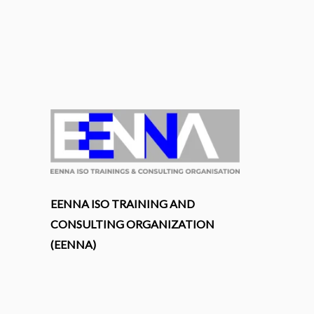
Cassino
Onlin
EENNA ISO TRAINING AND
CONSULTING ORGANIZATION
(EENNA)