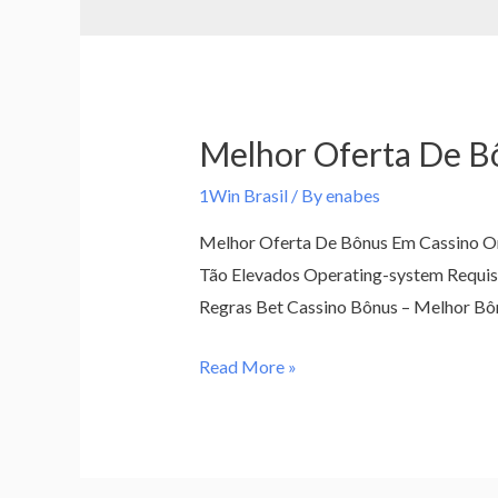
Melhor Oferta De B
1Win Brasil
/ By
enabes
Melhor Oferta De Bônus Em Cassino On
Tão Elevados Operating-system Requis
Regras Bet Cassino Bônus – Melhor B
Melhor
Read More »
Oferta
De
Bônus
Em