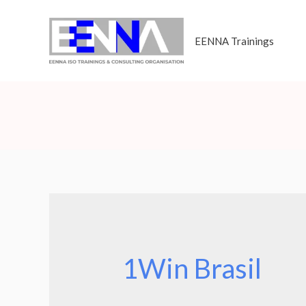
EENNA Trainings
1Win Brasil