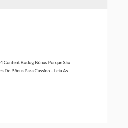
24 Content Bodog Bônus Porque São
s Do Bônus Para Cassino – Leia As