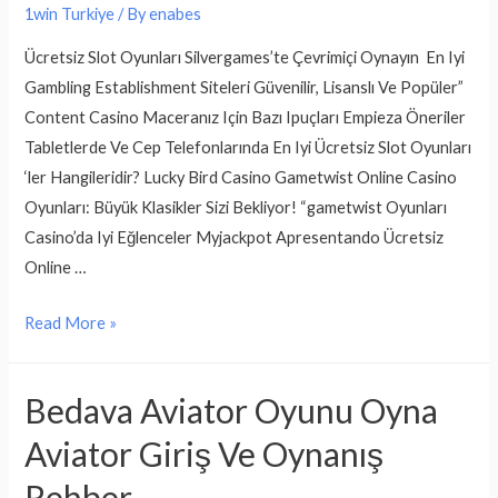
1win Turkiye
/ By
enabes
Ücretsiz Slot Oyunları Silvergames’te Çevrimiçi Oynayın ️ En Iyi
Gambling Establishment Siteleri Güvenilir, Lisanslı Ve Popüler”
Content Casino Maceranız Için Bazı Ipuçları Empieza Öneriler
Tabletlerde Ve Cep Telefonlarında En Iyi Ücretsiz Slot Oyunları
‘ler Hangileridir? Lucky Bird Casino Gametwist Online Casino
Oyunları: Büyük Klasikler Sizi Bekliyor! “gametwist Oyunları
Casino’da Iyi Eğlenceler Myjackpot Apresentando Ücretsiz
Online …
Ücretsiz
Read More »
Slot
Oyunları
Bedava Aviator Oyunu Oyna
Silvergames’te
Çevrimiçi
Aviator Giriş Ve Oynanış
Oynayın
Rehber