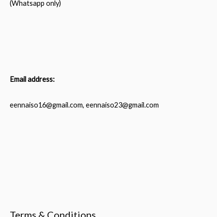
(Whatsapp only)
Email address:
eennaiso16@gmail.com, eennaiso23@gmail.com
Terms & Conditions