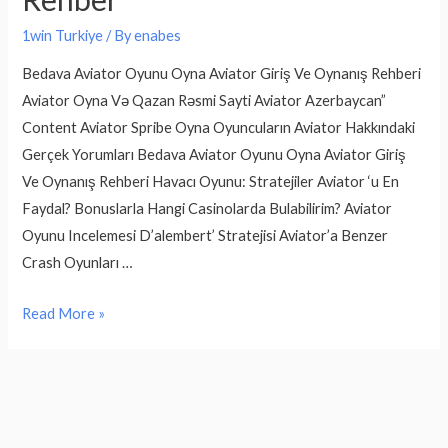
1win Turkiye
/ By
enabes
Bedava Aviator Oyunu Oyna Aviator Giriş Ve Oynanış Rehberi
Aviator Oyna Və Qazan Rəsmi Sayti Aviator Azerbaycan”
Content Aviator Spribe Oyna Oyuncuların Aviator Hakkındaki
Gerçek Yorumları Bedava Aviator Oyunu Oyna Aviator Giriş
Ve Oynanış Rehberi Havacı Oyunu: Stratejiler Aviator ‘u En
Faydal? Bonuslarla Hangi Casinolarda Bulabilirim? Aviator
Oyunu Incelemesi D’alembert’ Stratejisi Aviator’a Benzer
Crash Oyunları …
Bedava
Read More »
Aviator
Oyunu
Oyna
Aviator
Giriş