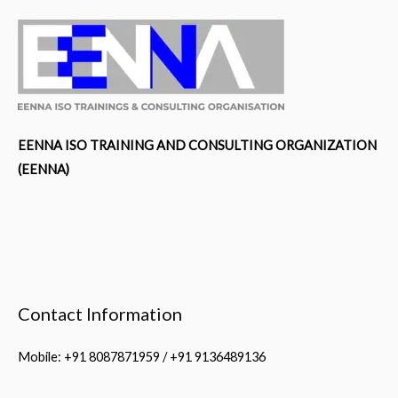
Ve
Oynanış
Rehber
EENNA ISO TRAINING AND CONSULTING ORGANIZATION
(EENNA)
Contact Information
Mobile: +91 8087871959 / +91 9136489136