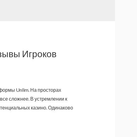
зывы Игроков
формы Unlim. На просторах
все сложнее. В устремлении к
отенциальных казино. Одинаково