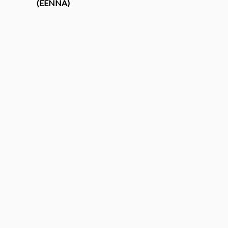
(EENNA)