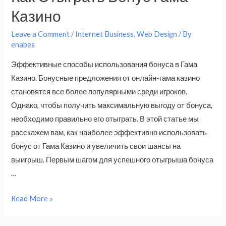
Казино
Leave a Comment
/
Internet Business, Web Design
/ By
enabes
Эффективные способы использования бонуса в Гама
Казино. Бонусные предложения от онлайн-гама казино
становятся все более популярными среди игроков.
Однако, чтобы получить максимальную выгоду от бонуса,
необходимо правильно его отыграть. В этой статье мы
расскажем вам, как наиболее эффективно использовать
бонус от Гама Казино и увеличить свои шансы на
выигрыш. Первым шагом для успешного отыгрыша бонуса
…
Как
Read More »
Отыграть
Бонус