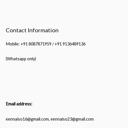
ง่าย
Xoslot
เว็บ
Contact Information
ตรง
สมัครxo
Mobile: +91 8087871959 / +91 9136489136
แจก
เครดิต
(Whatsapp only)
ฟรี
ทุก
วัน
Email address:
eennaiso16@gmail.com, eennaiso23@gmail.com