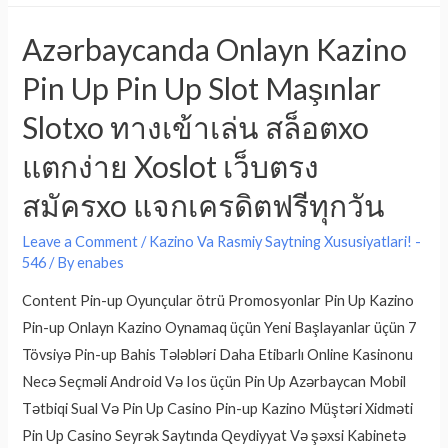
Oyunları
Azərbaycanda Onlayn Kazino
Şirkəti
Görüş
Pin Up Pin Up Slot Maşınlar
Və
Slotxo ทางเข้าเล่น สล็อตxo
Rəylər
แตกง่าย Xoslot เว็บตรง
สมัครxo แจกเครดิตฟรีทุกวัน
Leave a Comment
/
Kazino Va Rasmiy Saytning Xususiyatlari! -
546
/ By
enabes
Content Pin-up Oyunçular ötrü Promosyonlar Pin Up Kazino
Pin-up Onlayn Kazino Oynamaq üçün Yeni Başlayanlar üçün 7
Tövsiyə Pin-up Bahis Tələbləri Daha Etibarlı Online Kasinonu
Necə Seçməli Android Və Ios üçün Pin Up Azərbaycan Mobil
Tətbiqi Sual Və Pin Up Casino Pin-up Kazino Müştəri Xidməti
Pin Up Casino Seyrək Saytında Qeydiyyat Və şəxsi Kabinetə