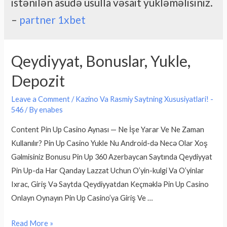
istənilən asudə üsulla vəsait yükləməlisiniz.
–
partner 1xbet
Qeydiyyat, Bonuslar, Yukle,
Depozit
Leave a Comment
/
Kazino Va Rasmiy Saytning Xususiyatlari! -
546
/ By
enabes
Content Pin Up Casino Aynası — Ne İşe Yarar Ve Ne Zaman
Kullanılır? Pin Up Casino Yukle Nu Android-də Necə Olar Xoş
Gəlmisiniz Bonusu Pin Up 360 Azerbaycan Saytında Qeydiyyat
Pin Up-da Har Qanday Lazzat Uchun O’yin-kulgi Va O’yinlar
Ixrac, Giriş Və Saytda Qeydiyyatdan Keçməklə Pin Up Casino
Onlayn Oynayın Pin Up Casino’ya Giriş Ve …
Qeydiyyat,
Read More »