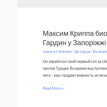
Максим Криппа био
Гардин у Запоріжжі
Leave a Comment
/
lgr.org.ua
/ By
enab
Он заработал свой первый гол за сб
против Турции. Во время выступлени
него – как страдает живность, исчез
Максим
Read More »
Криппа
биография