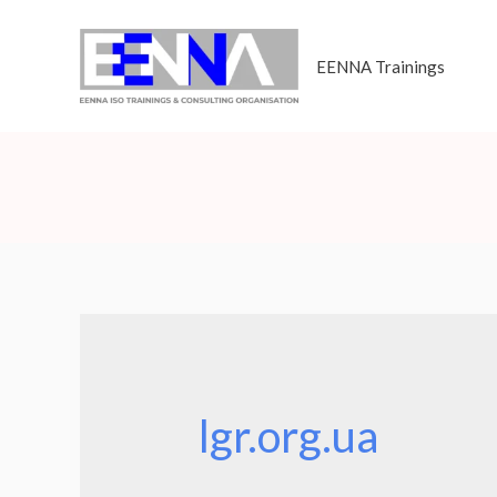
EENNA Trainings
lgr.org.ua