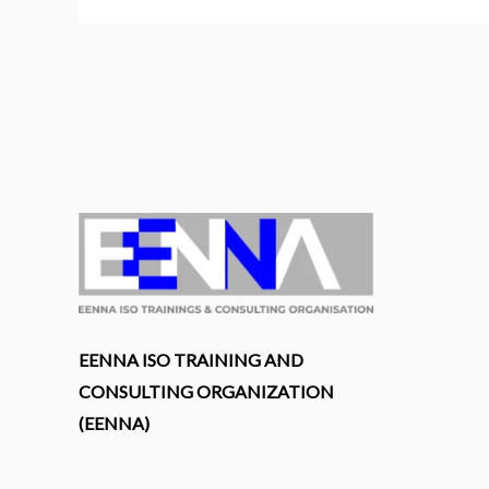
датского
футболиста
Салон
Штор
та
Гардин
у
Запоріжжі
EENNA ISO TRAINING AND
CONSULTING ORGANIZATION
(EENNA)