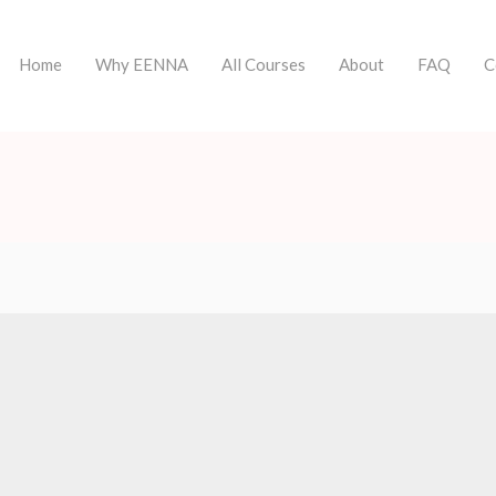
Home
Why EENNA
All Courses
About
FAQ
C