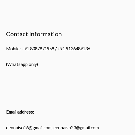
Contact Information
Mobile: +91 8087871959 / +91 9136489136
(Whatsapp only)
Email address:
eennaiso16@gmail.com, eennaiso23@gmail.com