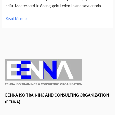
edilir. Mastercard ilə ödəniş qəbul edən kazino saytlarında …
Mosbet:
Read More »
Onlayn
Kazino
Və
Idman
Mərcləri
EENNA ISO TRAINING AND CONSULTING ORGANIZATION
(EENNA)