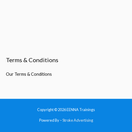
Terms & Conditions
Our Terms & Conditions
Copyright © 2026
EENNA Trainings
Powered By –
Stroke Advertising