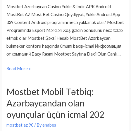
bukmeyker
Mostbet Azerbaycan Casino Yukle & Indir APK Android
rəsmi
MostBet AZ Most Bet Casino Qeydiyyat, Yukle Android App
sayt
339 Content Android proqramını necə yükləmək olar? Mostbet
Proqramında Esport Mərcləri Xoş gəldin bonusunu necə tələb
etmək olar Mostbet Şəxsi Hesab MostBet Azərbaycan
bukmeker kontoru haqqında ümumi baxış-icmal Информация
от компаний Баку Rəsmi Mostbet Saytına Daxil Olun Canlı …
Mostbet
Read More »
Azerbaycan
Casino
Mostbet Mobil Tətbiq:
Yukle
&
Azərbaycandan olan
Indir
oyunçular üçün icmal 202
APK
Androi
mostbet az 90
/ By
enabes