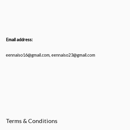
Email address:
eennaiso16@gmail.com, eennaiso23@gmail.com
Terms & Conditions