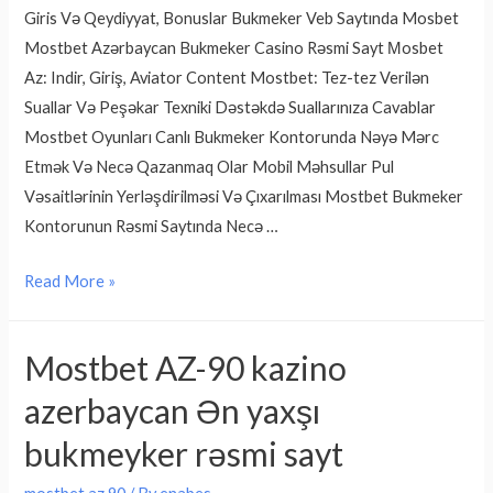
Giris Və Qeydiyyat, Bonuslar Bukmeker Veb Saytında Mosbet
A
Mostbet Azərbaycan Bukmeker Casino Rəsmi Sayt Мosbet
Az: Indir, Giriş, Aviator Content Mostbet: Tez-tez Verilən
Suallar Və Peşəkar Texniki Dəstəkdə Suallarınıza Cavablar
Mostbet Oyunları Canlı Bukmeker Kontorunda Nəyə Mərc
Etmək Və Necə Qazanmaq Olar Mobil Məhsullar Pul
Vəsaitlərinin Yerləşdirilməsi Və Çıxarılması Mostbet Bukmeker
Kontorunun Rəsmi Saytında Necə …
Giris
Read More »
Və
Qeydiyyat,
Mostbet AZ-90 kazino
Bonuslar
Bukmeker
azerbaycan Ən yaxşı
Veb
bukmeyker rəsmi sayt
Saytında
Mosbe