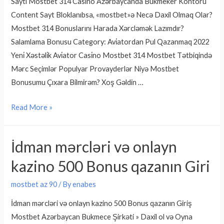
Saytı Mostbet 314 Casino Azərbaycanda Bukmeker Kontoru
Content Sayt Bloklanıbsa, «mostbet»ə Necə Daxil Olmaq Olar?
Mostbet 314 Bonuslarını Harada Xərcləmək Lazımdır?
Salamlama Bonusu Category: Avi̇atordan Pul Qazanmaq 2022
Yeni̇ Xəstəli̇k Avi̇ator Casi̇no Mostbet 314 Mostbet Tətbiqində
Mərc Seçimlər Populyar Provayderlər Niyə Mostbet
Bonusumu Çıxara Bilmirəm? Xoş Gəldin …
Mostbet
Read More »
Az-
90
İdman mərcləri və onlayn
Kazino
Azerbaycan
kazino 500 Bonus qazanın Giri
Ən
mostbet az 90
/ By
enabes
Yaxşı
Bukmeyker
İdman mərcləri və onlayn kazino 500 Bonus qazanın Giriş
Rəsmi
Mostbet Azərbaycan Bukmece Şirkəti » Daxil ol və Oyna