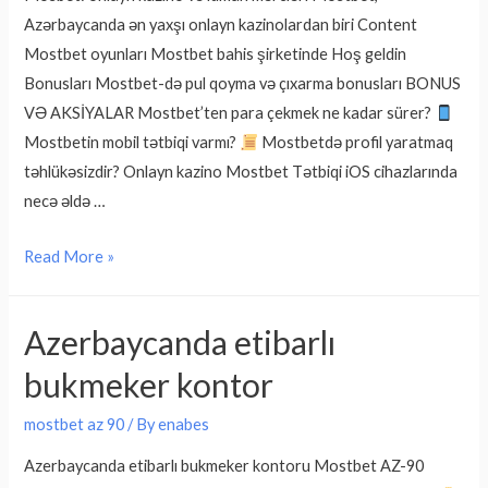
Azərbaycanda ən yaxşı onlayn kazinolardan biri Content
Mostbet oyunları Mostbet bahis şirketinde Hoş geldin
Bonusları Mostbet-də pul qoyma və çıxarma bonusları BONUS
VƏ AKSİYALAR Mostbet’ten para çekmek ne kadar sürer?
Mostbetin mobil tətbiqi varmı?
Mostbetdə profil yaratmaq
təhlükəsizdir? Onlayn kazino Mostbet Tətbiqi iOS cihazlarında
necə əldə …
Mosbet:
Read More »
onlayn
kazino
Azerbaycanda etibarlı
və
idman
bukmeker kontor
mərclər
mostbet az 90
/ By
enabes
Azerbaycanda etibarlı bukmeker kontoru Mostbet AZ-90