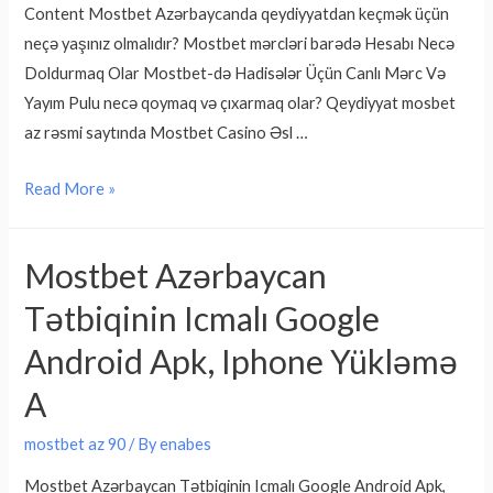
Sayt
Content Mostbet Azərbaycanda qeydiyyatdan keçmək üçün
neçə yaşınız olmalıdır? Mostbet mərcləri barədə Hesabı Necə
Doldurmaq Olar Mostbet-də Hadisələr Üçün Canlı Mərc Və
Yayım Pulu necə qoymaq və çıxarmaq olar? Qeydiyyat mosbet
az rəsmi saytında Mostbet Casino Əsl …
İdman
Read More »
mərcləri
və
Mostbet Azərbaycan
onlayn
kazino
Tətbiqinin Icmalı Google
500
Android Apk, Iphone Yükləmə
Bonus
A
qazanın
Giri
mostbet az 90
/ By
enabes
Mostbet Azərbaycan Tətbiqinin Icmalı Google Android Apk,