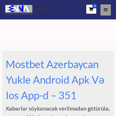
Main
EENNA Trainings
Men
Mostbet Azerbaycan
Yukle Android Apk Və
Ios App-d – 351
Xəbərlər söykənəcək verilmədən götürülə,