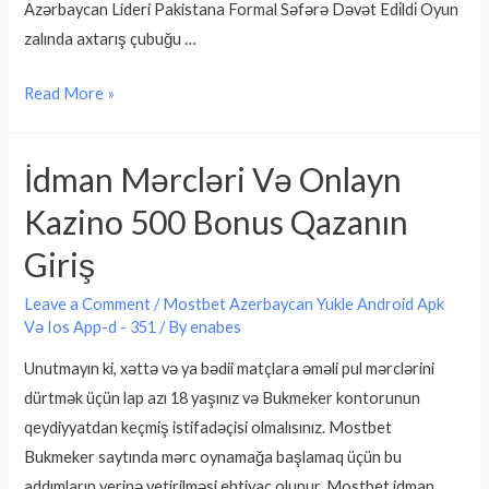
Azərbaycan Lideri Pakistana Formal Səfərə Dəvət Edi̇ldi̇ Oyun
zalında axtarış çubuğu …
Mosbet
Read More »
Seyrək
Mobil
İdman Mərcləri Və Onlayn
Proqramı
Yukle
Kazino 500 Bonus Qazanın
Və
Giriş
Onlayn
Kazino
Leave a Comment
/
Mostbet Azerbaycan Yukle Android Apk
Və Ios App-d - 351
/ By
enabes
Qeydiyyat
Keçin
Unutmayın ki, xəttə və ya bədii matçlara əməli pul mərclərini
dürtmək üçün lap azı 18 yaşınız və Bukmeker kontorunun
qeydiyyatdan keçmiş istifadəçisi olmalısınız. Mostbet
Bukmeker saytında mərc oynamağa başlamaq üçün bu
addımların yerinə yetirilməsi ehtiyac olunur. Mostbet idman