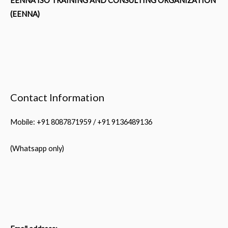
EENNA ISO TRAINING AND CONSULTING ORGANIZATION
(EENNA)
Contact Information
Mobile: +91 8087871959 / +91 9136489136
(Whatsapp only)