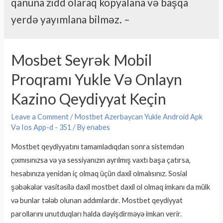
qanuna zidd olaraq kopyalana və başqa
yerdə yayımlana bilməz. –
Mosbet Seyrək Mobil
Proqramı Yukle Və Onlayn
Kazino Qeydiyyat Keçin
Leave a Comment
/
Mostbet Azerbaycan Yukle Android Apk
Və Ios App-d - 351
/ By
enabes
Mostbet qeydiyyatını tamamladıqdan sonra sistemdən
çıxmısınızsa və ya sessiyanızın ayrılmış vaxtı başa çatırsa,
hesabınıza yenidən iç olmaq üçün daxil olmalısınız. Sosial
şəbəkələr vasitəsilə daxil mostbet daxil ol olmaq imkanı da mülk
və bunlar tələb olunan addımlardır. Mostbet qeydiyyat
parollarını unutduqları halda dəyişdirməyə imkan verir.